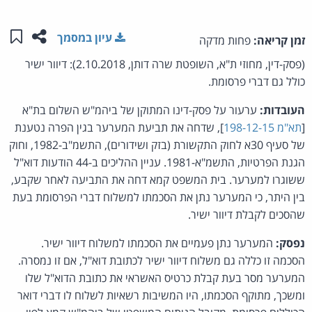
שתפו ע
שמו
עיון במסמך
זמן קריאה:
פחות מדקה
(פסק-דין, מחוזי ת"א, השופטת שרה דותן, 2.10.2018): דיוור ישיר
כולל גם דברי פרסומת.
העובדות:
ערעור על פסק-דינו המתוקן של ביהמ"ש השלום בת"א
[
תא"מ 198-12-15
], שדחה את תביעת המערער בגין הפרה נטענת
של סעיף 30א לחוק התקשורת (בזק ושידורים), התשמ"ב-1982, וחוק
הגנת הפרטיות, התשמ"א-1981. עניין ההליכים ב-44 הודעות דוא"ל
ששוגרו למערער. בית המשפט קמא דחה את התביעה לאחר שקבע,
בין היתר, כי המערער נתן את הסכמתו למשלוח דברי הפרסומת בעת
שהסכים לקבלת דיוור ישיר.
נפסק:
המערער נתן פעמיים את הסכמתו למשלוח דיוור ישיר.
הסכמה זו כללה גם משלוח דיוור ישיר לכתובת דוא"ל, אם זו נמסרה.
המערער מסר בעת קבלת כרטיס האשראי את כתובת הדוא"ל שלו
ומשכך, מתוקף הסכמתו, היו המשיבות רשאיות לשלוח לו דברי דואר