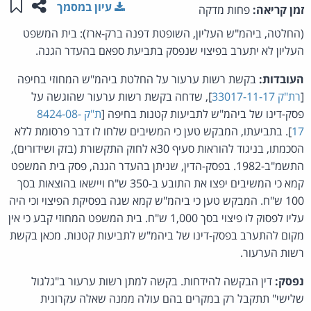
שתפו ע
שמו
עיון במסמך
זמן קריאה:
פחות מדקה
(החלטה, ביהמ"ש העליון, השופטת דפנה ברק-ארז): בית המשפט
העליון לא יתערב בפיצוי שנפסק בתביעת ספאם בהעדר הגנה.
העובדות:
בקשת רשות ערעור על החלטת ביהמ"ש המחוזי בחיפה
[
רת"ק 33017-11-17
], שדחה בקשת רשות ערעור שהוגשה על
פסק-דינו של ביהמ"ש לתביעות קטנות בחיפה [
ת"ק 8424-08-
17
]. בתביעתו, המבקש טען כי המשיבים שלחו לו דבר פרסומת ללא
הסכמתו, בניגוד להוראות סעיף 30א לחוק התקשורת (בזק ושידורים),
התשמ"ב-1982. בפסק-הדין, שניתן בהעדר הגנה, פסק בית המשפט
קמא כי המשיבים יפצו את התובע ב-350 ש"ח ויישאו בהוצאות בסך
100 ש"ח. המבקש טען כי ביהמ"ש קמא שגה בפסיקת הפיצוי וכי היה
עליו לפסוק לו פיצוי בסך 1,000 ש"ח. בית המשפט המחוזי קבע כי אין
מקום להתערב בפסק-דינו של ביהמ"ש לתביעות קטנות. מכאן בקשת
רשות הערעור.
נפסק:
דין הבקשה להידחות. בקשה למתן רשות ערעור ב"גלגול
שלישי" תתקבל רק במקרים בהם עולה ממנה שאלה עקרונית