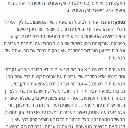
התקשורת), איומים (סעיף 192 לחוק העונשין) ומסירת ידיעה כוזבת
(סעיף 243 רישא לחוק העונשין).
נפסק:
ההגנה עתרה לביטול הרשעתה של הנאשמת. בהליך הפלילי
הכלל הוא הרשעה ורק במקרים חריגים ויוצאי דופן ניתן לסיימו
באי-הרשעה. הנאשמת אינה עומדת בתנאים המצטברים שנקבעו
בפסיקה, שבקיומם ניתן לשקול את ביטול ההרשעה. חומרת העבירות
ונסיבות ביצוען מובילות למסקנה שאין מקום לבטל את הרשעתה של
הנאשמת.
הנאשמת הורשעה ב-8 עבירות של איומים. לא מדובר באירוע נקודתי
וחד-פעמי, אלא בסדרה של עבירות עם אמירות קשות בכל אחת מהן.
הנאשמת הורשעה ב-4 עבירות של הטרדה באמצעות מתקן בזק.
נסיבות ביצוע העבירות הן חמורות, למשל שימוש בזהות בדויה לצורך
הסתרת זהותה האמיתית, הטרדה באמצעות פייסבוק, משלוח עשרות
רבות של הודעות למתלוננים השונים ועוד. אין מדובר במתלונן בודד,
אלא בארבעה שונים, כאשר העבירות נמשכו על פני פרק זמן ממושך.
המשקל המצטבר של כל הנתונים הללו לא מותיר ספק בכך שאין
לבטל את הרשעת הנאשמת, גם אם לטענתה ייגרם לה נזק במישור