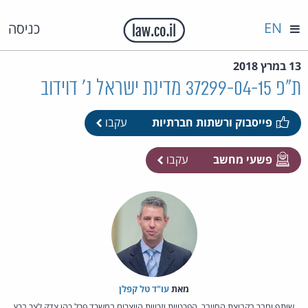
EN
כניסה
13 במרץ 2018
ת"פ 37299-04-15 מדינת ישראל נ' דוידוב
פייסבוק ורשתות חברתיות
עקבו
פשעי מחשב
עקבו
מאת‏
עו"ד טל קפלן
שותף וחבר בקבוצת הסייבר, הפרטיות וזכויות היוצרים במשרד פרל כהן צדק לצר ברץ