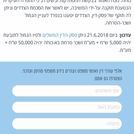
כוחה. נוכח האמור בבקשת ההסתלקות ובשים לב כי ההפרה העיקרית
הנטענת תוקנה על-ידי המשיבה, יש לאשר את הסכמת הצדדים וניתן
לה תוקף של פסק-דין. הצדדים יטענו בנפרד לעניין הגמול
ושכר-הטרחה.
עדכון
: ביום 21.6.2018 ניתן
פסק-הדין המשלים
ולפיו הגמול לתובעת
יהיה 5,000 ש"ח + מע"מ ושכר טרחת בא-כוחה יהיה 50,000 ש"ח +
מע"מ.
אלפי עורכי דין ואנשי משפט נעזרים בידע משפטי מהימן ועדכני.
הצטרפו גם אתם:
שם משתמש
*
דואל
*
סיסמה
*