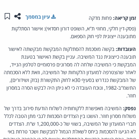
שתפו ע
שמו
עיון במסמך
זמן קריאה:
פחות מדקה
(פסק-דין חלקי, מחוזי ת"א, השופט דורון חסדאי): אישור הסתלקות
מתובענה ייצוגית לפי חוק הספאם.
העובדות:
בקשה מוסכמת להסתלקות המבקשת מבקשתה לאישור
תובענה כייצוגית נגד המשיבה. עניין בקשת האישור בטענת
המבקשת כי המשיבה שלחה לה מסרונים פרסומיים לטלפון הנייד,
לאחר שהצטרפה למועדון הלקוחות של המשיבה, וזאת ללא הסכמתה
של המבקשת כנדרש בסעיף 30א לחוק התקשורת (בזק ושידורים),
התשמ"ב-1982, ונוכח העובדה כי לא ניתן היה לבקש הסרה במסרון
חוזר.
נפסק:
המשיבה מאפשרת ללקוחותיה לשלוח הודעת סירוב בדרך של
משלוח מסרון חוזר. הושגו בין הצדדים הסכמות לגבי מתן הטבה לכלל
חברי המועדון של המשיבה, בשווי של כ-1,200,000 ש"ח. הצדדים
לא הגיעו להסכמות ביחס לשאלת הגמול למבקשת ושכר טרחת באי