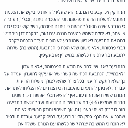
התערבות חריגה של ערכאת הערעור.
המחוקק אכן קבע כי הנתבע הוא שעליו להראות כי ביקש את הסכמת
התובע למשלוח הודעות פרסומת וכי ההסכמה ניתנה, וככלל, העובדה
כי הנתבע אינה מסוגל להראות כי ניתנה הסכמה, בשל קושי טכני כזה
או אחר, לא יכולה לשמש כטענת הגנה. עם זאת, במקרה דנן ביהמ"ש
דחה את התביעה לא כיוון שהנתבע לא הוכיח העדר הסכמה לקבל
דברי פרסומת, אלא משום שלא הוכח כי הנתבעת (המשיבה) שלחה
לתובע דבר פרסומת כלשהו, במישרין או בעקיפין.
הנתבעת לא זו ששלחה את הודעות הפרסומת, אלא מועדון
"לאבמייל". הנתבעת הכחישה קשר ישיר או עקיף למועדון ועמדה על
כך שלא התקשרה עמו בכל צורה שהיא לצורך משלוח הודעות
עבורה. לא ניתן להתעלם מהעובדה כי הצדדים לא הצליחו לאתר את
הגורם ששלח את ההודעות. אין להוציא מכלל אפשרות כי השנים
הרבות שחלפו (4-5) ממועד משלוח ההודעות ועד להגשת התביעה
הובילו לנזק ראייתי בעניין זה, אך השיהוי והנזק הראייתי לא הם
שהכריעו את הכף. פסק-הדין הוכרע על-בסיס קביעה עובדתית ולפיה
לא הוכח כי המשיבה יצרה קשר כלשהו עם הגורם ששלח את