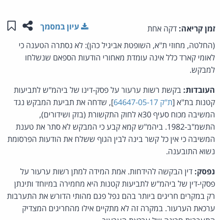
שתפו ע
שמו
עיון במסמך
זמן קריאה:
דקה אחת
(החלטה, מחוזי ת"א, השופטת אביגיל כהן): לא נסתרה הטענה כי
לאומי קארד כלל אינה עומדת מאחורי הודעות הספאם שנשלחו
למבקש.
העובדות:
בקשת רשות ערעור על פסק-דינו של ביהמ"ש לתביעות
קטנות בת"א [
ת"ק 64647-05-17
], שדחה את תביעת המבקש נגד
המשיבה מכוח סעיף 30א לחוק התקשורת (בזק ושידורים),
התשמ"ב-1982. ביהמ"ש קמא קבע כי המבקש לא סתר את טענת
המשיבה כי אין כל קשר בינה לבין הגוף ששלח את הודעות הפרסומת
נשוא התובענה.
נפסק:
דין הבקשה להידחות. אמת המידה למתן רשות ערעור על
פסקי-דין של ביהמ"ש לתביעות קטנות היא מחמירה במיוחד ותינתן
רק במקרים חריגים ביותר בהם נפל פגם מהותי הדורש את התערבות
ערכאת הערעור. במקרה זה לא מתקיים אילו מהחריגים המצדיק