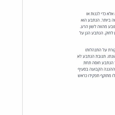
כהן
סום לא נעשה אלא כדי לגנות או
צדק
ה ביותר. הנתבע הוא
לצר
 שביצע התובע מהווה לשון הרע.
רסום שעשה הנתבע נכנס לגדר גינוי או הכחשה של לשון הרע ונכנס לגדר נסיבות סעיף 15(10) לחוק. הנתבע הגן על
ברץ.
פועל
קורת על התנהלותו
נתו. תגובת הנתבע לא
מ־1996
ך הנתבע חוסה תחת
סה תחת ההגנה הקבועה בסעיף
 לו מתוקף תפקידו כראש