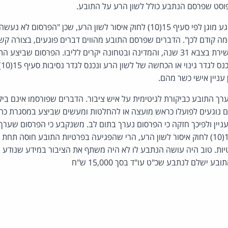
וסט שפרסם הנתבע כולל לשון הרע על התובע.
הנתבע טען כי הביטוי הפוגע מוגן לפי סעיף 15(10) לחוק איסור לשון הרע, שכן "הפר
ה קודם לכן". הדברים שפרסם התובע מהווים דברים פוגעים, בצורה קש
תת-אלוף במילואים, אשר שירת בצבא 31 שנה, והמדינה ובטחונה יקרים לליבו. הפרסום
הפ
 עניין אישי כשר מהם.
רך התובע כביקורת לגיטימית על איש ציבור. הדברים שפורסמו אינם בי
ם נוגעים לפועלו כראש מועצה או להחלטות ומעשים שביצע במסגרת כהו
ניין ולפיכך חזקה כי הפרסום נערך בתום לב. משנקבע כי הפרסום שער
ההגנה הקבועה בסעיף 15(10) לחוק איסור לשון הרע, הרי שהפגיעה בפרטיות התובע חו
ת הפרטיות. טוב היה עושה הנתבע לו לא היה משתף את הציבור במידע שנודע
ישלם לנתבע שכ"ט עו"ד בסך 15,000 ש"ח