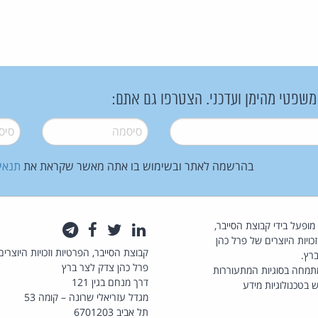
 משפטי מהימן ועדכני. הצטרפו גם אתם:
סיסמה
*
סיסמה
בהרשמה לאתר ובשימוש בו אתה מאשר שקראת את
תנאי
law.co.il מופעל בידי קבוצת הסייבר,
לינקדאין
טוויטר
פייסבוק
טלגרם
כויות היוצרים של פרל כהן
קבוצת הסייבר, הפרטיות וזכויות היוצרים
רץ.
פרל כהן צדק לצר ברץ
תמחה בסוגיות המתעוררות
דרך מנחם בגין 121
 בטכנולוגיות מידע
מגדל עזריאלי שרונה – קומה 53
תל אביב 6701203