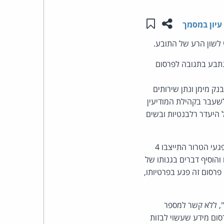
שתפו עמוד זה
שמור ב"תכנים שלי"
העומד
עיון במסמך
 לשון הרע של התובע.
בראש
נתבע בתגובה לפרסום
קבוצת
הבנק מימן ונתן שירותים
האינטרנט,
לשעבר בקהילת המודיעין
הסייבר
 היעדר רלבנטיות ובשים
וזכויות
בשנת 2015 פרסם האתר News1 כתבה שעסקה בהליך. בכתבה גם נטען כי "לטובת הבנק ונגד נפגעי הטרור התייצבו 4
היוצרים
והוסיף דברים בגנותו של
פרסום זה פגע בפרטיותו,
של
", ללא קשר למספר
פרל
ום מידע שעשוי לבזות