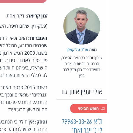
זמן קריאה:
דקה אחת
(פסק-דין, שלום חיפה, הש
העובדות:
האם זכאי התובע
שפרסם התובע, הכולל לשו
מאת‏
עו"ד טל קפלן
בשנת 2000 הגי
שותף וחבר בקבוצת הסייבר,
פיננסיים לארגוני טרור. 
הפרטיות וזכויות היוצרים
הישראלי, ביניהם חוות דע
במשרד פרל כהן צדק לצר
לב לכללי הראיות בארה"ב.
ברץ
אולי יעניין אותך גם
'גנרלים' ישראלים ובכך ב
הנתבע. הנתבע פרסם בדף ה
חופש הביטוי
מהווה לשון הרע ועוד.
ת"א 79963-03-26
נפסק:
אין חולק כי הנתבע
החברים שיש לנתבע. פרסו
לי נ' ייגר ואח'