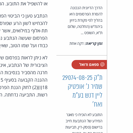
או להשפיל את התובע. הפ
הדרך הדיונית הנכונה
להסרת הפרסומים היא
בהליך לפי פקודת ביזיון
להכחיש לשון הרע שפורסמ
ביהמ"ש (החלטה, שלום
ת"א, השופט ...
זמן קריאה:
דקה אחת
כבודו ועל שמו הטוב, שאין
לא ניתן לראות בפרסום שע
ספאם ודואל
הציבורית של הנתבע, אינ
חרגה מהסביר בנסיבות הע
ת"ק 29074-08-25
שמיר נ' אופטיק
18(ו)(2) לחוק הגנ
רשות. התביעה נדחתה. התובע 
ליין דנש בע"מ
ואח'
התובע לא הוכיח כי מאגר
המידע של הנתבעת חייב
ברישום (פסק-דין, תביעות