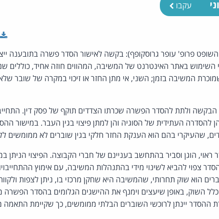
ני
עקבו
, השופט פרופ' עופר גרוסקופף): בקשה לאישור הסדר פשרה בתובענה ייצו
השימוש באתר האינטרנט של המשיבה, המהווים חוזה אחיד, כוללים שני
וכרת המשיבה בזמן; השני, אי מתן החזר או זיכוי במקרה של שובר של
הבקשה ולתת להסדר הפשרה שכרתו הצדדים תוקף של פסק דין. התחייב
 להסדרה העתידית של הסוגיה והן למתן פיצוי בגין העבר. במישור ההס
, שהעיקרי בהם הוא הענקת החזר חלקי בגין שוברים לא ממומשים לל
ראוי, הוגן וסביר בהתחשב בעניינם של חברי הקבוצה. הפיצוי הניתן ב
ההסדר צפוי להביא לשינוי מידי בהתנהלות המשיבה, עם אימוץ ההתחייבוי
 הוא שוק תחרותי, שהמשיבה היא שחקן מרכזי בו, ניתן לצפות ולקוות כ
ל השוק, באופן שיעצים וימנף את ההישגים הגלומים בהסדר הפשרה מבח
 ההסדר יינתן לרוכשי השוברים הבלתי ממומשים, כך שקיימת התאמה מל