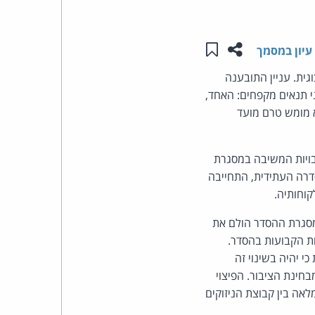
העומד
שתפו עמוד זה
שמור ב"תכנים שלי"
עיון במסמך
בראש
גית. עניין התובענה
קבוצת
 תנאים מקפחים: האחד,
א מומש טרם מועד
האינטרנט,
ויות המשיבה במסגרת
הסייבר
דרה העתידית, התחייבה
וזכויות
קוחותיה.
מסגרת ההסדר הולם את
היוצרים
ות הקבועות בהסדר.
של
י יהיה בשינוי זה
ינת הציבור. הפיצוי
פרל
אה בין קבוצת הניזוקים