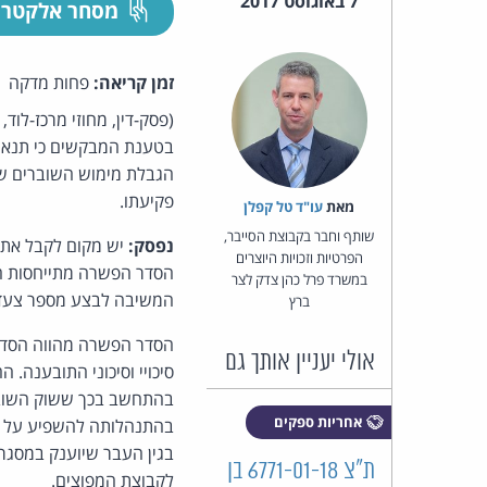
7 באוגוסט 2017
מסחר אלקטרו
זמן קריאה:
פחות מדקה
(פסק-דין, מחוזי מרכז-לוד
בטענת המבקשים כי תנאי 
הגבלת מימוש השוברים שמ
פקיעתו.
מאת‏
עו"ד טל קפלן
שותף וחבר בקבוצת הסייבר,
נפסק:
יש מקום לקבל את 
הפרטיות וזכויות היוצרים
הסדר הפשרה מתייחסות הן
במשרד פרל כהן צדק לצר
המשיבה לבצע מספר צעדים
ברץ
הסדר הפשרה מהווה הסדר 
אולי יעניין אותך גם
סיכויי וסיכוני התובענה. 
בהתחשב בכך ששוק השוברים
אחריות ספקים
בהתנהלותה להשפיע על כל
בגין העבר שיוענק במסגרת
ת"צ 6771-01-18 בן
לקבוצת המפוצים.