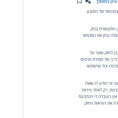
שתפו עמוד זה
שמור ב"תכנים שלי"
עיון במסמך
העומד
הצטרפות של התובע
בראש
 לו 3 מסרונים פרסומיים, בניגוד להוראות סעיף 30א לחוק התקשורת (בזק
וחות שלה ונתן את הסכמתו
קבוצת
האינטרנט,
 כי הנתבעת שלחה לתובע 3 מסרונים וכי תוכנם הוא "דבר פרסומת". סעיף 30א(ב) לחוק אוסר על
דרך של מסירת פרטים
הסייבר
יודיע לנמען כי פרטיו יכול שישמשו
וזכויות
 וכי הודע לו שאלו
היוצרים
בעת, רק לאחר צירופו
של
ומת. אין בעובדה כי הנתבעת
ה את הוראות החוק.
פרל