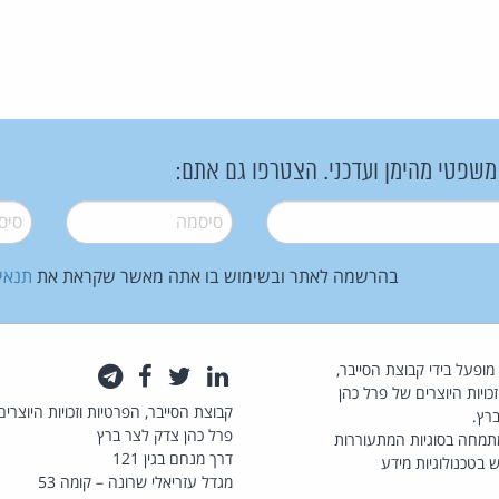
 משפטי מהימן ועדכני. הצטרפו גם אתם:
סיסמה
*
סיסמה
בהרשמה לאתר ובשימוש בו אתה מאשר שקראת את
תנאי
law.co.il מופעל בידי קבוצת הסייבר,
לינקדאין
טוויטר
פייסבוק
טלגרם
כויות היוצרים של פרל כהן
קבוצת הסייבר, הפרטיות וזכויות היוצרים
רץ.
פרל כהן צדק לצר ברץ
תמחה בסוגיות המתעוררות
דרך מנחם בגין 121
 בטכנולוגיות מידע
מגדל עזריאלי שרונה – קומה 53