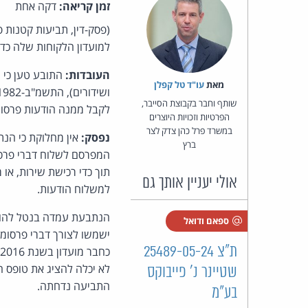
זמן קריאה:
דקה אחת
(פסק-דין, תביעות קטנות 
למועדון הלקוחות שלה כד
העובדות:
מאת‏
עו"ד טל קפלן
שותף וחבר בקבוצת הסייבר,
לקבל ממנה הודעות פרסומי
הפרטיות וזכויות היוצרים
במשרד פרל כהן צדק לצר
נפסק:
ברץ
המפרסם לשלוח דברי פרס
אולי יעניין אותך גם
למשלוח הודעות.
הנתבעת עמדה בנטל להוכיח
ספאם ודואל
ישמשו לצורך דברי פרסומת
ת"צ 25489-05-24
כ
לא יכלה להציג את טופס 
שטיינר נ' פייבוקס
התביעה נדחתה.
בע"מ