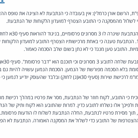
פ"ת, הרשם אורן כרמלי): אין בעובדה כי הנתבעת לא הציגה את טופס ה
י לשלול מהמסקנה כי התובע הצטרף למועדון הלקוחות של הנתבעת.
התובע טען כי הנתבעת שיגרה
ושידורים), התשמ"ב-1982. הנתבעת טענה כי באחת מרכישותיו הצטרף התובע למועדון הלק
ות. התובע טען מנגד כי לא נתן בשום שלב הסכמה כאמור.
אין מחלוקת
ומת בלא הסכמה מפורשת של הנמען. הסכמת הנמען עשויה להיות גם ב
תוך כדי רכישת שירות, או מו"מ לרכישת שירות (סעיף 30א(ג) לחוק) ובלבד שהעוסק 
 כי התובע, לקוח חוזר של הנתבעת, מסר את פרטיו במהלך רכישת מוצר
 ולפיכך אלו נשלחו לתובע כדין. למרות שהתובע הוא לקוח ותיק של הנת
חבר מועדון בשנת 2016, תוך מסירת פרטיו לנתבעת, החלה הנתבעת לשלוח לו הודעות פרס
ההצטרפות של התובע כדי לשלול את המסקנה האמורה. הנתבעת לא הפר