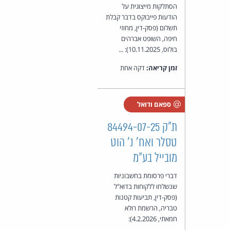
הסתלקות מייצוגית על
הודעות פייבוקס בדבר קבלת
תשלום (פסק-דין, מחוזי
חיפה, השופט אברהים
בולוס, 10.11.2025): ...
זמן קריאה:
דקה אחת
ספאם ודואל
ת"ק 84494-07-25
טסלר ואח' נ' הוט
מובייל בע"מ
דברי פרסומת בחשבוניות
שנשלחו ללקוחות בדוא"ל
(פסק-דין, תביעות קטנות
טבריה, הרשמת רולא
חמאתי, 4.2.2026):