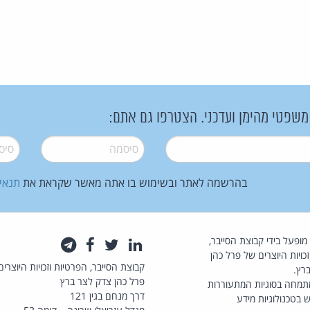
 משפטי מהימן ועדכני. הצטרפו גם אתם:
סיסמה
*
סיסמה
בהרשמה לאתר ובשימוש בו אתה מאשר שקראת את
תנאי
law.co.il מופעל בידי קבוצת הסייבר,
לינקדאין
טוויטר
פייסבוק
טלגרם
כויות היוצרים של פרל כהן
קבוצת הסייבר, הפרטיות וזכויות היוצרים
רץ.
פרל כהן צדק לצר ברץ
תמחה בסוגיות המתעוררות
דרך מנחם בגין 121
 בטכנולוגיות מידע