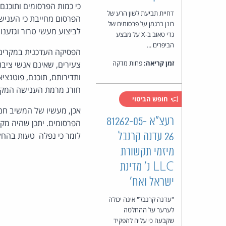
כי כמות הפרסומים ותוכנם
דחיית תביעת לשון הרע של
הפרסום מחייבת כי הענישה
רונן ברגמן על פרסומים של
לביצוע מעשי טרור וגזענות
גדי טאוב ב-X על מבצע
הביפרים ...
הפסיקה העדכנית במקרים 
זמן קריאה:
פחות מדקה
ותדירותם, תוכנם, פוטנצ
חורג מרמת הענישה המקוב
חופש הביטוי
אכן, מעשיו של המשיב חמו
רעצ"א 81262-05-
הפרסומים. יתכן שהיה מקו
26 עדנה קרנבל
לומר כי נפלה טעות בהחל
מיזמי תקשורת
LLC נ' מדינת
ישראל ואח'
"עדנה קרנבל" אינה יכולה
לערער על ההחלטה
שקבעה כי עליה להפקיד