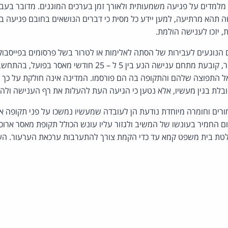
 מלמדים על פגיעה משמעותית ולאורך זמן בערכים המוגנים. מדובר בעבי
 תהא מרתיעה, למען יידע כל מסית כי דברים הנושאים בחובם פגיעה בב
, יזכו לענישה הולמת.
הנוגעים לעבירות של הסתה לאלימות או לטרור בשל פרסומים בפייסבוק
צעירים, שאינם אנשי ציבור, קובעת מתחם ענישה הנע בין 5 ל – 25 ח
יאל התפוצה שלהם והתקופה בה הם פורסמו. המדינה אינה חולקת על כך 
לת בגין מעשיו, אלא נטען כי הגיעה העת להעלות את רף הענישה ולה
רים וחומרה מיוחדת נודעת הן לעובדה שמעשיו נמשכו על פני תקופה ארו
ם החמיר בעונשו של המשיב ולגזור עליו עונש הכולל תקופת מאסר ארוכה 
טת בית משפט קמא עד כדי הקמת צורך להתערבות ערכאת הערעור. הע