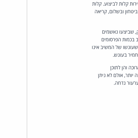
כהן
רות קלות לביצוע. קלות
יטחון ובשלום, קריאה
צדק
לצר
, שביצעו נאשמים
ודשי מאסר בפועל, בהתחשב בכמות הפרסומים
ברץ.
שעונשו של המשיב אינו
חמיר בעונש.
פועל
כה והן לתוכן
מ־1996
יותר, אולם לא ניתן
רעור נדחה.