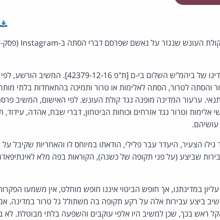
נדחה ערעור המדינה על קו
ערעור על גזר-דינו של ביהמ"ש השלום בי-ם [ת"פ 2-16
נאי. ערעור המדינה מופנה נגד קולת העונש. לפי האישום, המשיב פרסם
ות למעשי אלימות וטרור נגד אזרחים וכוחות הביטחון, דברי שבח, אהדה, עידוד,
 עושיהם.
גילו הצעיר, היעדר עבר פלילי, הודאתו במיוחס לו והאחריות שקיבל על
רות שביצע (על פני תקופה של כשנה), הקוראות בפה מלא לאינתיפאדה
ליון במדינתנו, אך חופש הביטוי איננו חופש מוחלט, אין משמעו הפקרות,
שיב ביצע עבירות אלה על רקע תקופה בה משתולל גל טרור במדינה. אמ
קל ראש בכך, שכן למשיב היו אלפי עוקבים והשפעה בלתי מבוטלת. לא 