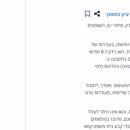
שתפו עמוד זה
שמור ב"תכנים שלי"
העומד
עיון במסמך
לת העונש שנגזר על נאשם שפרסם דברי הסתה ב-Instagram (פסק-דין, מחוזי י-ם, השופטים
בראש
קבוצת
42379-1]. המשיב הורשע, לפי הודאתו, בעבירות של
גילוי הזדהות עם ארגון טרור והסתה לטרור, הסתה לאלימות או טרור ותמיכה בהתאחדות בלתי מותרת. הוא נידון ל-8 חודשי
האינטרנט,
 בחשבונו ב-
הסייבר
 תמיכה והזדהות כלפי
וזכויות
 המעשים. מאידך, לחובת
היוצרים
 שלישית, מעודדות טרור
של
 והוא אינו היתר לעודד
נם, מדובר בפרסומים
פרל
בכדי קבע בית משפט קמא