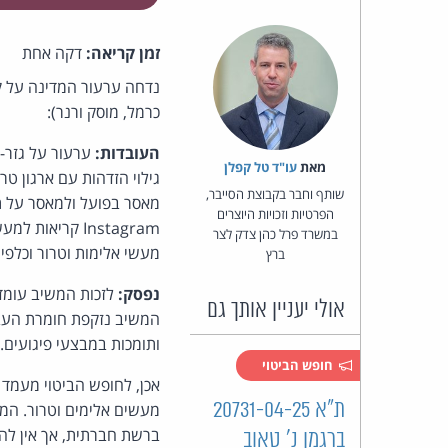
זמן קריאה:
דקה אחת
כרמל, מוסק ורנר):
העובדות:
מאת‏
עו"ד טל קפלן
שותף וחבר בקבוצת הסייבר,
מאסר בפועל ולמאסר על ת
הפרטיות וזכויות היוצרים
Instagram קריא
במשרד פרל כהן צדק לצר
מעשי אלימות וטרור וכלפי
ברץ
נפסק:
לזכות המשיב עומד 
אולי יעניין אותך גם
המשיב נזקפת חומרת העבי
ותומכות במבצעי פיגועים.
חופש הביטוי
אכן, לחופש הביטוי מעמד ע
ת"א 20731-04-25
מעשים אלימים וטרור. המ
ברשת חברתית, אך אין לה
ברגמן נ' טאוב