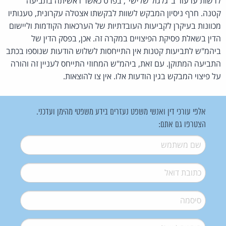
לרשות ערעור ב"גלגול שלישי", בפרט כאשר ראשיתה בתביעה
קטנה. חרף ניסיון המבקש לשוות לבקשתו אצטלה עקרונית, טענותיו
מכוונות בעיקרן לקביעות העובדתיות של הערכאות הקודמות וליישום
הדין בשאלת פסיקת הפיצויים במקרה זה. אכן, בפסק הדין של
ביהמ"ש לתביעות קטנות אין התייחסות לשלוש הודעות שנוספו בכתב
התביעה המתוקן. עם זאת, ביהמ"ש המחוזי התייחס לעניין זה והורה
על פיצוי המבקש בגין הודעות אלו. אין צו להוצאות.
אלפי עורכי דין ואנשי משפט נעזרים בידע משפטי מהימן ועדכני.
הצטרפו גם אתם:
שם משתמש
*
דואל
*
סיסמה
*
סיסמה (שוב)
*