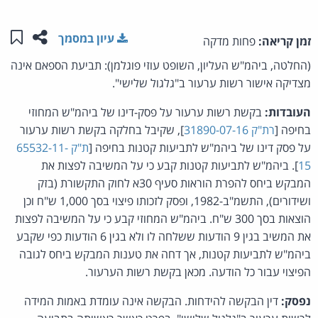
שתפו ע
שמו
עיון במסמך
זמן קריאה:
פחות מדקה
(החלטה, ביהמ"ש העליון, השופט עוזי פוגלמן): תביעת הספאם אינה
מצדיקה אישור רשות ערעור ב"גלגול שלישי".
העובדות:
בקשת רשות ערעור על פסק-דינו של ביהמ"ש המחוזי
בחיפה [
רת"ק 31890-07-16
], שקיבל בחלקה בקשת רשות ערעור
על פסק דינו של ביהמ"ש לתביעות קטנות בחיפה [
ת"ק 65532-11-
15
]. ביהמ"ש לתביעות קטנות קבע כי על המשיבה לפצות את
המבקש ביחס להפרת הוראות סעיף 30א לחוק התקשורת (בזק
ושידורים), התשמ"ב-1982, ופסק לזכותו פיצוי בסך 1,000 ש"ח וכן
הוצאות בסך 300 ש"ח. ביהמ"ש המחוזי קבע כי על המשיבה לפצות
את המשיב בגין 9 הודעות ששלחה לו ולא בגין 6 הודעות כפי שקבע
ביהמ"ש לתביעות קטנות, אך דחה את טענות המבקש ביחס לגובה
הפיצוי עבור כל הודעה. מכאן בקשת רשות הערעור.
נפסק:
דין הבקשה להידחות. הבקשה אינה עומדת באמות המידה