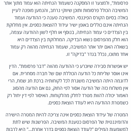
פרסומת", ולמצער זו המסקנה כשעמוד הנחיתה הוא עמוד מתוך אתר
המשיבה הכולל פרסומות ותוכן שיווקי נרחב, והנמען מופנה לעיין
באלה בסיום הקורס הפיננסי. המשיבה טענה כי ההודעה ועמוד
הנחיתה אינם כוללים באופן ישיר עידוד להוצאת כספים. אין מחלוקת
בין הצדדים כי עמוד הנחיתה, בנוסף או חלף לשון ההודעה עצמה,
הוא חלק מהפרסום נשוא הבדיקה. המחלוקת בין הצדדים היא
בשאלה האם יתר אתר המשיבה, שעמוד הנחיתה מהווה רק עמוד
אחד מתוכו, נכלל בגדר "בדיקה" זו.
יש אפשרות סבירה שיוכרע כי ההודעה מהווה "דבר פרסומת". הדין
אינו אוסר שליחת כל הודעה הכוללת שם של חברה מסחרית. אם
לדוגמה היתה המשיבה משגרת לכל לקוחותיה ברכת חג שמח, הרי
אין משלוח כזה של הודעה אסור לפי החוק, גם אם הודעה מהסוג
האמור יכולה להוות מטרד לחלק מהלקוחות. האיסור לפי דין יחול רק
כשמטרת ההודעה היא לעודד הוצאת כספים.
המטרה של עידוד הוצאת כספים אינה צריכה להיות המטרה הישירה
והדומיננטית של הפרסום כטענת המשיבה. הפרשנות שיש לתת
למשמעות המילים "לעודד הוצאת כספים בדרך אחרת..." היא לרבות