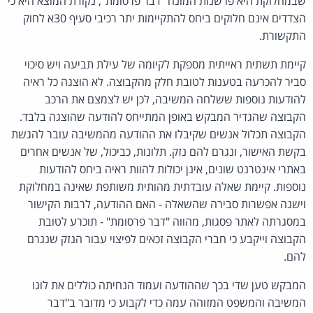
שבמחלוקת היא פרשנות המונח "דבר פרסומת", נקודת המוצא היא כי
הצדדים אינם חלוקים ביחס להתקיימות יתר רכיבי סעיף 30א לחוק
התקשורת.
קיימת תשתית ראייתית מספקת לקיומה של עילת תביעה ויש סיכוי
סביר להכרעה בטענות לטובת חלק מהקבוצה. לא הוצגה כל ראיה
להודעות נוספות ששלחה המשיבה, לכן יש לצמצם את הרכב
הקבוצה שהגדיר המבקש באופן המתייחס להודעה שהוצגה בלבד.
הקבוצה תכלול אנשים שקיבלו את ההודעה מהמשיבה עובר להגשת
בקשת האישור, ונגרם להם נזק. תלונות, כביכול, של אנשים אחרים
באתרי אינטרנט שונים, אינן יכולות להוות ראיה ביחס להודעות
נוספות. קיימת שאלה עובדתית מהותית משותפת שאינה במחלוקת
וישנה אפשרות סבירה שהשאלה - האם ההודעה, לרבות הקישור
במסגרתה לאתר פסגות, מהווה "דבר פרסומת" - תוכרע לטובת
הקבוצה וייקבע כי חברי הקבוצה זכאים לפיצוי עבור הנזק שנגרם
להם.
המבקש טען שדי בכך שההודעה ועמוד הנחיתה כוללים את לוגו
המשיבה והמשפט המזוהה עמה כדי לקבוע כי מדובר ב"דבר