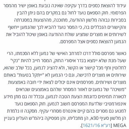
עידוד להוצאת כספים בדרך עקיפה שאינה נובעת באופן ישיר מהמסר
הפרסומי. חוק הספאם נועד לחול גם במקרים בהם ניתן להבין
בסבירות גבוהה מלשון ההודעה, מתוכנה, מההצעות במסגרתה
והקישורים הנכללים בה, כי המסר נועד להביא לכך שהנמען ייחשף
לשירותים או מוצרים שמציע שולח ההודעה באופן שיכול להוביל את
הנמען להוצאת כספים אצל המפרסם.
כאשר מפרסם סולל דרכו למרחב האישי של נמען ללא הסכמתו, הרי
שעל-מנת שלא יימצא בגדר איסורי החוק, המסר חייב להיות "נקי"
לחלוטין וחף מכל קישור או הקשר, ולא להציג לנמען, בכל שלב שהוא,
שירותים או מוצרים לרכישה, וגם כי הנמען לא "ייתקל בטעות" באותם
מוצרים ושירותים. מפרסמים אינם יכולים לצאת ידי חובה באמצעות
"משיכה" של נמענים לאזור המסחר שלהם באמצעים שנראים
לכאורה תמימים כדוגמת הצעת הטבה לנמען, ובכלל זה גם מתן מידע
אינפורמטיבי שלדעת המפרסם חשוב לנמען. חוק הספאם נועד
למנוע גם מסרים בהם קיים אינטרס מסחרי עקיף. מסקנה זו נלמדת
הן מלשון סעיף 30א, הן מתכליתו, והן מפסיקה ביהמ"ש העליון בעניין
MEGA [
רע"א 1621/16
].