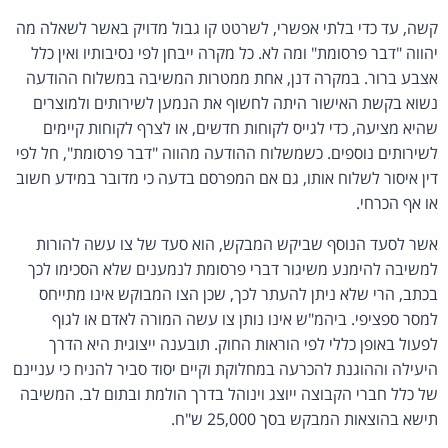
קשה, עד כדי בלתי אפשרי, לשרטט קו גבול מדויק באשר לשאלה מה
יהווה "דבר פרסומת" ומה לא. כל מקרה ייבחן לפי נסיבותיו ואין כלל
אצבע ברור. במקרה דנן, אחת ממטרות המשיבה במשלוח ההודעה
נשוא בקשת האישור היתה לחשוף את הנמען לשירותים ולמוצרים
שהיא מציעה, כדי לגייס לקוחות חדשים, או לצרף לקוחות קיימים
לשירותים נוספים. כשמשלוח ההודעה מהווה "דבר פרסומת", חל לפי
דין איסור לשלוח אותו, גם אם המפרסם בדעה כי מדובר במידע חשוב
או אף הכרחי.
אשר לסעד הנוסף שביקש המבקש, הוא סעד של צו עשה להורות
למשיבה להימנע משיגור דברי פרסומת לנמענים שלא הסכימו לכך
בכתב, הרי שלא ניתן להעתר לכך, שכן הצו המבוקש אינו מתייחס
למסר ספציפי. ביהמ"ש אינו נותן צו עשה המורה לאדם או לגוף
לפעול באופן כללי לפי הוראות החוק. תובענה ייצוגית היא הדרך
היעילה וההוגנת להכרעה במחלוקת וקיים יסוד סביר להניח כי עניינם
של כלל חברי הקבוצה ייוצג וינוהל בדרך הולמת ובתום לב. המשיבה
תישא בהוצאות המבקש בסך 25,000 ש"ח.