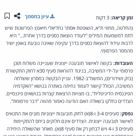
שתפו ע
שמו
עיון במסמך
זמן קריאה:
3 דקות
(החלטה, מחוזי ת"א, השופטת אסתר נחליאלי חיאט): הפרשנות שיש
לתת למשמעות המילים "לעודד הוצאת כספים בדרך אחרת..." היא
לרבות עידוד להוצאת כספים בדרך עקיפה שאינה נובעת באופן ישיר
מהמסר הפרסומי.
העובדות:
בקשה לאישור תובענה ייצוגית שעניינה משלוח תוכן
פרסומי על-ידי המשיבה, בניגוד להוראות סעיף 30א לחוק התקשורת
(בזק ושידורים), התשמ"ב-1982. עניין הבקשה במסרון ששלחה
המשיבה, הכולל קישור לעמוד נחיתה באתרה בנושא "האקדמיה
הפיננסית הדיגיטלית", בו מצויות הרצאות קצרות בנושאים פיננסיים.
הצדדים נחלקו בשאלה האם הודעה כאמור מהווה "דבר פרסומת".
נפסק:
סעיפים 3-4 ו-8(א) לחוק תובענות ייצוגיות מונים את התנאים
לאישור תובענה ייצוגית. הצדדים אינם חלוקים ביחס להתקיימות
סעיפים 3 ו-4 ויש לבחון רק את סעיף 8(א). מאחר שהשאלה היחידה