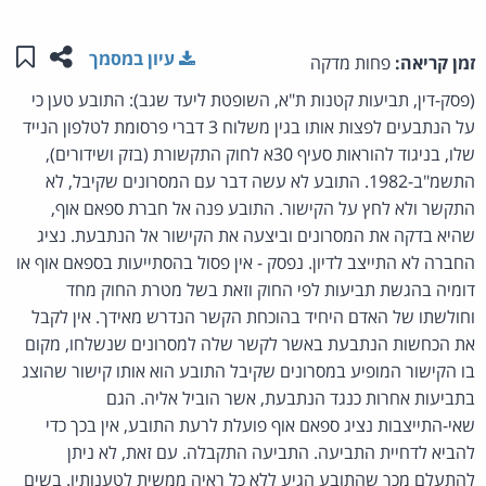
שתפו ע
שמו
עיון במסמך
זמן קריאה:
פחות מדקה
(פסק-דין, תביעות קטנות ת"א, השופטת ליעד שגב): התובע טען כי
על הנתבעים לפצות אותו בגין משלוח 3 דברי פרסומת לטלפון הנייד
שלו, בניגוד להוראות סעיף 30א לחוק התקשורת (בזק ושידורים),
התשמ"ב-1982. התובע לא עשה דבר עם המסרונים שקיבל, לא
התקשר ולא לחץ על הקישור. התובע פנה אל חברת ספאם אוף,
שהיא בדקה את המסרונים וביצעה את הקישור אל הנתבעת. נציג
החברה לא התייצב לדיון. נפסק - אין פסול בהסתייעות בספאם אוף או
דומיה בהגשת תביעות לפי החוק וזאת בשל מטרת החוק מחד
וחולשתו של האדם היחיד בהוכחת הקשר הנדרש מאידך. אין לקבל
את הכחשות הנתבעת באשר לקשר שלה למסרונים שנשלחו, מקום
בו הקישור המופיע במסרונים שקיבל התובע הוא אותו קישור שהוצג
בתביעות אחרות כנגד הנתבעת, אשר הוביל אליה. הגם
שאי-התייצבות נציג ספאם אוף פועלת לרעת התובע, אין בכך כדי
להביא לדחיית התביעה. התביעה התקבלה. עם זאת, לא ניתן
להתעלם מכך שהתובע הגיע ללא כל ראיה ממשית לטענותיו. בשים