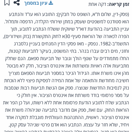
שתפו ע
שמו
עיון במסמך
זמן קריאה:
דקה אחת
(פסק-דין, שלום ת"א, השופט טל חבקין): התובע הוא עו"ד והנתבע
הוא סטודנט למשפטים שעסק במתן שירותי הקלדה, הדפסה ותמלול.
עניין התביעה בהודעת דוא"ל שיווקית ששלח הנתבע לתובע, תוך
הפרה לכאורה של הוראות סעיף 30א לחוק התקשורת (בזק ושידורים),
התשמ"ב-1982. נפסק - מאז פסקי הדין המנחים בעניין גלסברג
וחזני, מים רבים עברו בנהר. בתי המשפט, בעיקר לתביעות קטנות,
החלו מתמודדים על שטף הולך וגובר של תביעות ספאם. הגם שחלק
מתביעות אלה ראויות ומשרתות את אינטרס הציבור, חלק לא מבוטל
מהן אינו משרת אותו. הגידול הניכר במספר תביעות הספאם מצריך
חשיבה מחודשת והתאמה של אמת המידה לפסיקת פיצוי ללא הוכחת
נזק לנסיבות החדשות שנוצרו. ספק אם הגשת תביעות רבות שנסבות
על מסר פרסומי בודד משרתת את אינטרס הציבור. אין חולק כי
הנתבע שלח לתובע הודעת פרסומת אחת ללא רשותו, ועל כן הפר את
הוראות החוק. עם זאת, ספק אם מדובר בתביעה שניהולה משרת את
אינטרס הציבור. ראשית, ההתנהגות העוולתית מוגבלת למקרה אחד
ויחיד, שלא חזר על עצמו. הנתבע הוא אדם פרטי שניהל עסק קטן,
שכיום הוא סגור. בנסיבות אלה הצורך בהרתעת הנתבע בראייה צופה