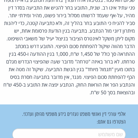
פני עתיד אינו רב. שנית, התובע בחר להגיש את התביעה בסדר דין
מהיר, על-אף שעמד לרשותו מסלול בירור פשוט, מהיר ומידתי יותר.
סביר להניח כי התובע בחר בהליך זה, ולא כתביעה קטנה, כדי ליהנות
מיתרון דיוני מול הנתבע. בתביעה בגין הודעת פרסומת אחת, יש
מקום ליתן משקל לאינטרס הציבור בניצול יעיל של משאבי השיפוט.
הדבר מהווה שיקול להפחתת סכום הפיצוי. התובע דרש במכתב
ההתראה סך כולל של 1,450 ש"ח, 1,000 בגין ההודעה ו-450 בגין
טרחתו. לא ברור באיזה "טרחה" מדובר שעה שהפיצוי הנדרש מגלם
בתוכו מעין "תגמול מיוחד" בגין הגשת התביעה. שיקול זה מטה את
הכף להפחתת סכום הפיצוי. מנגד, אין מדובר בתביעה חסרת בסיס
והנתבע הפר את הוראות החוק. הנתבע יפצה את התובע ב-450 ש"ח
ובהוצאות בסך 50 ש"ח.
אלפי עורכי דין ואנשי משפט נעזרים בידע משפטי מהימן ועדכני.
הצטרפו גם אתם:
שם משתמש
*