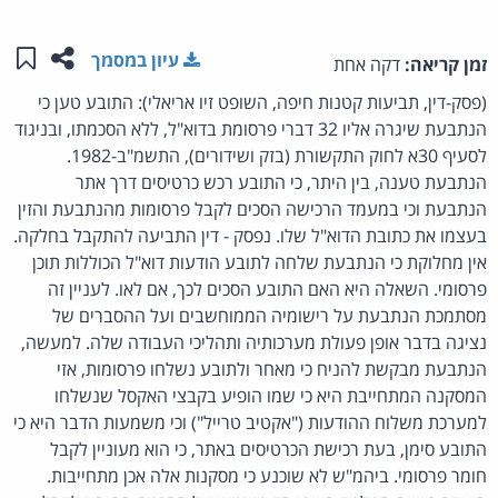
שתפו ע
שמו
עיון במסמך
זמן קריאה:
דקה אחת
(פסק-דין, תביעות קטנות חיפה, השופט זיו אריאלי): התובע טען כי
הנתבעת שיגרה אליו 32 דברי פרסומת בדוא"ל, ללא הסכמתו, ובניגוד
לסעיף 30א לחוק התקשורת (בזק ושידורים), התשמ"ב-1982.
הנתבעת טענה, בין היתר, כי התובע רכש כרטיסים דרך אתר
הנתבעת וכי במעמד הרכישה הסכים לקבל פרסומות מהנתבעת והזין
בעצמו את כתובת הדוא"ל שלו. נפסק - דין התביעה להתקבל בחלקה.
אין מחלוקת כי הנתבעת שלחה לתובע הודעות דוא"ל הכוללות תוכן
פרסומי. השאלה היא האם התובע הסכים לכך, אם לאו. לעניין זה
מסתמכת הנתבעת על רישומיה הממוחשבים ועל ההסברים של
נציגה בדבר אופן פעולת מערכותיה ותהליכי העבודה שלה. למעשה,
הנתבעת מבקשת להניח כי מאחר ולתובע נשלחו פרסומות, אזי
המסקנה המתחייבת היא כי שמו הופיע בקבצי האקסל שנשלחו
למערכת משלוח ההודעות ("אקטיב טרייל") וכי משמעות הדבר היא כי
התובע סימן, בעת רכישת הכרטיסים באתר, כי הוא מעוניין לקבל
חומר פרסומי. ביהמ"ש לא שוכנע כי מסקנות אלה אכן מתחייבות.