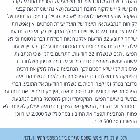
היעדר רישום המלמד באופן חד משמעי על הסכמת התובע לקבל
תוכן שיווקי יש לזקוף לחובת הנתבעת (שאינה שומרת את קבצי
האקסל שהיא מייצאת למערכת "אקטיב טרייל"). במסד הנתונים של
לקוחות הנתבעת אין תיעוד של מועד יצירת הפרטים ואין אפשרות
לדעת אם ומתי נערכו שינויים במהלך הזמן. יש לקבוע כי הנתבעת
שלחה לתובע 32 הודעות אלקטרוניות הכוללות דבר פרסומת וכי לא
עלה בידי הנתבעת להוכיח את הסכמת התובע לכך. לעניין שיעור
הפיצוי, הגם שנשלחו 32 הודעות, התרשם ביהמ"ש כי הנתבעת
עשתה ועושה מאמצים כנים למנוע עד כמה שניתן משלחו דברי
פרסומת למי שלא הסכים לכך. הנתבעת פעלה לתקן את דרכיה
והפסיקה את משלוח דברי הפרסומת מיד לאחר הגשת התביעה.
מדובר בפרק זמן קצר יחסית בו נשלחו ההודעות אל התובע. דברי
הפרסומת אינם פוגעניים. בנסיבות אלה, אין מקום לחייב את הנתבעת
בתשלום שיעור הפיצוי המקסימלי וניתן להסתפק בחיוב הנתבעת
בסכום צנוע בהרבה, המשקף את הצורך בהרתעה יעילה, לא יותר ולא
פחות. הנתבעת תפצה את התובע בסך כולל של 2,000 ש"ח וכן
הוצאות בסך 500 ש"ח.
אלפי עורכי דין ואנשי משפט נעזרים בידע משפטי מהימן ועדכני.