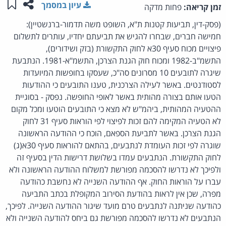
שתפו ע
שמו
עיון במסמך
זמן קריאה:
פחות מדקה
(פסק-דין, תביעות קטנות ת"א, השופט משה תדמור-ברנשטיין):
חמישה חברים, שבחרו להגיש את תביעתם יחדיו, עותרים לתשלום
פיצויים מכוח סעיף 30א לחוק התקשורת (בזק ושידורים),
התשמ"ב-1982 ומכוח חוק הגנת הצרכן, התשמ"א-1981. הנתבעת
שיגרה לתובעים 10 מסרונים סה"כ, שעסקו בחופשות המיועדות
לסטודנטים. באשר לעילה הצרכנית, טענו התובעים כי ההודעות
הטעו אותם בצורה מהותית באשר לאופי החופשה. נפסק - בסוגיית
ההטעיה המהותית, ביהמ"ש לא מצא כי התובעים הוטעו ומכל מקום
לא הטעיה המקימה להם זכות לפיצוי לפי הוראות סעיף 31 לחוק
הגנת הצרכן. באשר לתביעת הספאם, הוכח כי ההודעה הראשונה
שוגרה לפי זכות העומדת לנתבעים, בהתאם להוראות סעיף 30א(ג)
לחוק התקשורת. הנתבעים עמדו בשלושת דרישות הדין בסעיף זה
ולפיכך לא נדרשו להסכמה מפורשת למשלוח ההודעה הראשונה ולא
עברו על הוראות החוק. אף ההודעה השנייה לא נחשבת כהודעה
מפרה, שכן אין לראות בהודעת הסירוב המקופלת בכתב התביעה
כהודעה שניתנה לנתבעים טרם מועד שיגור ההודעה השנייה. לפיכך,
הנתבעים לא נדרשו להסכמה מפורשת גם ביחס להודעה השנייה ולא