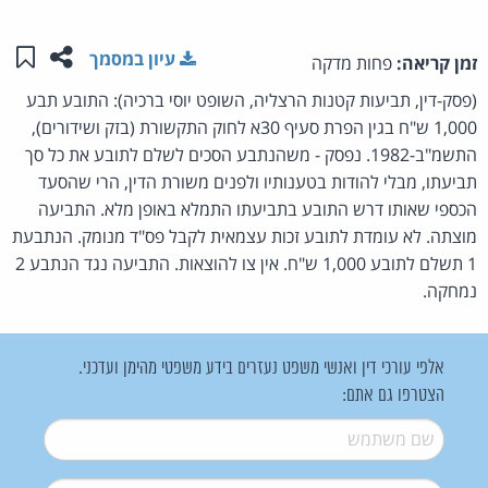
שתפו ע
שמו
עיון במסמך
זמן קריאה:
פחות מדקה
(פסק-דין, תביעות קטנות הרצליה, השופט יוסי ברכיה): התובע תבע
1,000 ש"ח בגין הפרת סעיף 30א לחוק התקשורת (בזק ושידורים),
התשמ"ב-1982. נפסק - משהנתבע הסכים לשלם לתובע את כל סך
תביעתו, מבלי להודות בטענותיו ולפנים משורת הדין, הרי שהסעד
הכספי שאותו דרש התובע בתביעתו התמלא באופן מלא. התביעה
מוצתה. לא עומדת לתובע זכות עצמאית לקבל פס"ד מנומק. הנתבעת
1 תשלם לתובע 1,000 ש"ח. אין צו להוצאות. התביעה נגד הנתבע 2
נמחקה.
אלפי עורכי דין ואנשי משפט נעזרים בידע משפטי מהימן ועדכני.
הצטרפו גם אתם:
שם משתמש
*