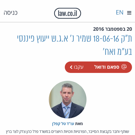
EN
כניסה
20 בספטמבר 2016
ת"ק 18-06-16 שמיר נ' א.ג.ש ייעוץ פיננסי
בע"מ ואח'
ספאם ודואל
עקבו
מאת‏
עו"ד טל קפלן
שותף וחבר בקבוצת הסייבר, הפרטיות וזכויות היוצרים במשרד פרל כהן צדק לצר ברץ