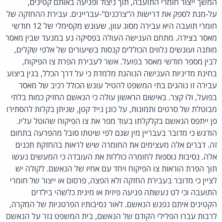
המשך ייצור חומרי התועבה, תוך ניצול ופגיעה באותם קטינים,
על-מנת לספק את דרישות ה"צרכנים"-עבריינים. עבירת ההחזקה של
חומרי תועבה היא עבירה מסוג עוון, שעונש מקסימלי של 12 חודשי
מאסר בצידה. מתחם הענישה העולה בפסיקה נע במנעד שבין מאסר
מותנה ועונשים נלווים הכוללים קנסות בשיעורים של אלפי שקלים,
לבין מספר חודשי מאסר בפועל. אשר לעבירת הפרת צו הפיקוח,
בחינת מדיניות הענישה הנוהגת מלמדת כי על דרך הכלל, בגין ביצוע
עבירה זו נוהגים בתי המשפט להטיל עונש הכולל רכיב של מאסר
בפועל, ולו קצר. באישום הראשון עולה כי הנאשם החזיק כמות בלתי
מבוטלת של סרטים ותמונות, על כונן נייד קטן, שניתן בקלות להסתירו
פן ייתפס הנאשם בקלקלתו בעוד מפר את צו הפיקוח שהוטל עליו.
הודגש כי מדובר בעבריין מין שגם לפי שיטתו סובל מהפרעה בתחום
זה. דברים אלה מעצימים את החומרה שיש לראות בהחזקת תכנים
אלה. נסיבות נוספות לחומרה כוללות את העובדה כי המעשים נעשו
תוך הפרת הוראות צו הפיקוח ויחד עם אחיו של הנאשם. לקולה יש
לציין כי מדובר בעבירת החזקה ולא הפצה, פרסום או ייצור של חומרי
התועבה וכי לט נעשתה פגיעה פיזית או מינית כלשהי בילדים
הקטינים איתם נפגש הנאשם. לאור נסיבותיו הפרטניות של המקרה,
לרבות עברו הפלילי הקודם של הנאשם, בית המשפט גזר על הנאשם