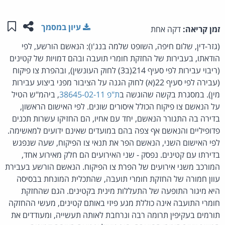
שתפו ע
שמו
עיון במסמך
זמן קריאה:
דקה אחת
(גזר-דין, שלום חיפה, השופט שלמה בנג'ו): הנאשם הורשע, לפי
הודאתו, בעבירות של החזקת חומרי תועבה ובהם דמויות של קטינים
(ריבוי עבירות לפי סעיף 214(ב3) לחוק העונשין), ובהפרת צו פיקוח
(עבירה לפי סעיף 22(א) לחוק הגנה על הציבור מפני ביצוע עבירות
מין). במסגרת בקשה שהוגשה ב
ת"פ 38645-02-11
, ביהמ"ש הטיל
על הנאשם צו פיקוח הכולל איסורים שונים. לפי האישום הראשון,
בדירה בה התגורר הנאשם, יחד עם אחיו, הם החזיקו עשרות תכנים
פדופיליים והנאשם אף צפה בהם במועדים שאינם ידועים למאשימה.
לפי האישום השני, הנאשם הפר את תנאי צו הפיקוח, שעה שנפגש
בדירתו עם קטינים. נפסק - שני האירועים הם חלק מאירוע אחד,
המורכב משני אירועים של הפרת צו הפיקוח. הנאשם הורשע בעבירת
עוון חמורה של החזקת חומרי תועבה, שהתכלית המונחת בבסיסה
היא מיגור התופעה של התעללות מינית בקטינים. הגם שהחזקת
חומרי התועבה אינה כוללת מגע פיזי באותם קטינים, מעשי ההחזקה
תורמים בעקיפין תרומה רבה ונרחבת לאותה תעשייה, ומעודדים את