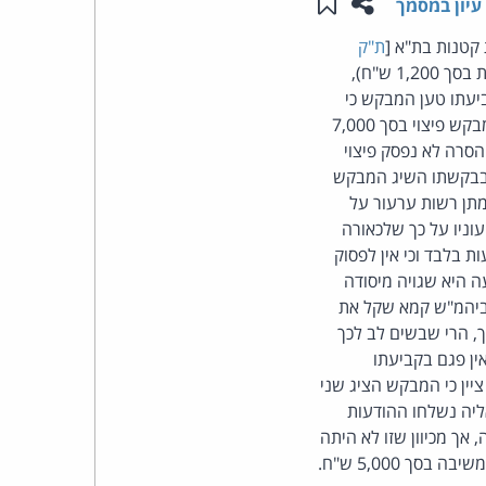
שתפו עמוד זה
שמור ב"תכנים שלי"
עיון במסמך
העומד
קטנות בת"א [
ת"ק
], שחייב את המשיבה לשלם למבקש פיצוי ללא הוכחת נזק בסך 7,000 ש"ח (והוצאות בסך 1,200 ש"ח),
בראש
 הוראות סעיף 30א לחוק התקשורת (בזק ושידורים), התשמ"ב-1982. בתביעתו טען המבקש כי
המשיבה שלחה לו 57 הודעות פרסומת ללא הסכמתו ואף שביקש הסרה. בית המשפט קמא פסק למבקש פיצוי בסך 7,000
קבוצת
 שנשלחו לאחר בקשת ההסרה לא נפסק פיצוי
 בבקשתו השיג המבקש
האינטרנט,
מתן רשות ערעור על
וניו על כך שלכאורה
הסייבר
גין משלוח 57 הודעות, אך פסה"ד קבע כי הפיצוי שנפסק הוא עבור 23 הודעות בלבד וכי אין לפסוק
ת המבקש כי השיעור הפיצוי שנפסק הוא 123 ש"ח להודעה היא שגויה מיסודה
וזכויות
עה לעניין גובה הפיצוי (כ-300 ש"ח להודעה). ביהמ"ש קמא שקל את
, הרי שבשים לב לכך
היוצרים
ין פגם בקביעתו
וי. ביהמ"ש ציין כי המבקש הציג שני
של
יה נשלחו ההודעות
ך מכיוון שזו לא היתה
פרל
 5,000 ש"ח.