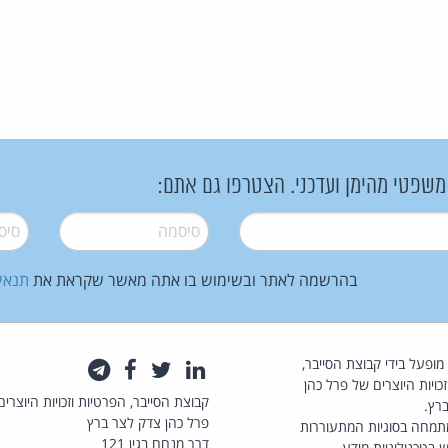
 משפטי מהימן ועדכני. הצטרפו גם אתם:
סיסמה
*
סיסמה
בהרשמה לאתר ובשימוש בו אתה מאשר שקראת את
תנאי
law.co.il מופעל בידי קבוצת הסייבר,
לינקדאין
טוויטר
פייסבוק
טלגרם
כויות היוצרים של פרל כהן
קבוצת הסייבר, הפרטיות וזכויות היוצרים
רץ.
פרל כהן צדק לצר ברץ
תמחה בסוגיות המתעוררות
דרך מנחם בגין 121
 בטכנולוגיות מידע