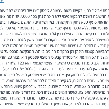
טת אביגיל כהן): בקשת רשות ערעור על פסק-דינו של ביהמ"ש לתביעות 
לאחר שקבע כי הפרה את
ש"ח בגין 23 הודעות שנשלחו טרם בקשת ההסרה ואילו בגין 34 ההודעות
ל המשיבה להסיר את פרטי המבקש מקורו ב"טעות שאין להרתיע בגינה".
דין הבקשה להידחות. נסיבות המקרה אינן מצדיקות סטייה מההלכה לפיה 
תביעות קטנות תינתן רק במקרים חריגים ביותר. המבקשת מבסס על טיע
הסכום שנפסק לו הוא ב
פיצוי על 34 ההודעות הנותרות. לכן, טענ
והפיצוי הוא כ-300 ש"ח להודעה. אין להתערב בקבי
ים בהתאם לתכלית החוק ואף אם גובה הפיצוי שנפסק הוא על הצד הנמוך
שי מהשיעורים הנהוגים, לא קיימת הצדקה להתערבות ערכאת הערעור. א
העובדתית של ביהמ"ש קמא כי מדובר ב-23 הודעות מפרות שבגינן בלבד יש לפסוק פיצ
 מרשימת התפוצה, כאשר המיילים נשלחו מכתובת דוא"ל אחרת מזו שאל
 עשתה פעולה להסרת הכתובת שחשבה שבהן מדובר מרשימת התפוצה, א
ת, הרי שהדבר לא מנע את המשך המשלוח. המבקש ישא בהוצאות המשיבה בסך