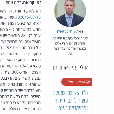
זמן קריאה:
דקה אחת
(החלטה, מחוזי ת"א, השופ
32045-07-15
מאת‏
עו"ד טל קפלן
שותף וחבר בקבוצת הסייבר,
הואיל וניסיונה הכושל ש
הפרטיות וזכויות היוצרים
על גובה הפיצוי. נפסק - 
במשרד פרל כהן צדק לצר
פסקי דין של בתי המשפט ל
ברץ
אולי יעניין אותך גם
מכלול השיקולים הרלבנטי
ספאם ודואל
שהוא אינו חורג באופן ממ
ת"ק 39082-02-26
מיילים ובהם בקשה להסרה
עשיר נ' י.ב. קידוח
המפרות. נקבע כי המשיבה
ופרויקטים בע"מ
הכתובת אליה נשלחו ההודעו