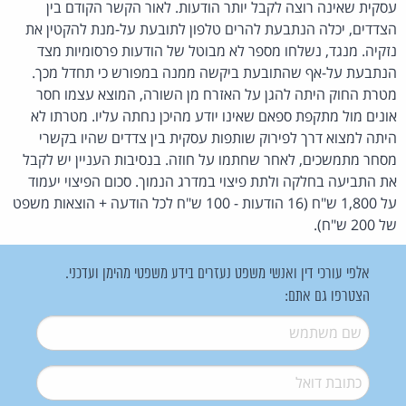
עסקית שאינה רוצה לקבל יותר הודעות. לאור הקשר הקודם בין
הצדדים, יכלה הנתבעת להרים טלפון לתובעת על-מנת להקטין את
נזקיה. מנגד, נשלחו מספר לא מבוטל של הודעות פרסומיות מצד
הנתבעת על-אף שהתובעת ביקשה ממנה במפורש כי תחדל מכך.
מטרת החוק היתה להגן על האזרח מן השורה, המוצא עצמו חסר
אונים מול מתקפת ספאם שאינו יודע מהיכן נחתה עליו. מטרתו לא
היתה למצוא דרך לפירוק שותפות עסקית בין צדדים שהיו בקשרי
מסחר מתמשכים, לאחר שחתמו על חוזה. בנסיבות העניין יש לקבל
את התביעה בחלקה ולתת פיצוי במדרג הנמוך. סכום הפיצוי יעמוד
על 1,800 ש"ח (16 הודעות - 100 ש"ח לכל הודעה + הוצאות משפט
של 200 ש"ח).
אלפי עורכי דין ואנשי משפט נעזרים בידע משפטי מהימן ועדכני.
הצטרפו גם אתם:
שם משתמש
*
דואל
*