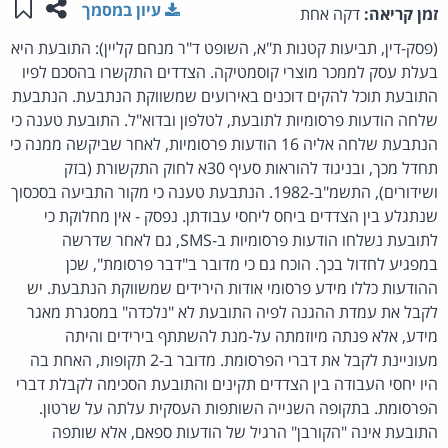
שתפו ע
שמו
עיון במסמך
זמן קריאה:
דקה אחת
(פסק-דין, תביעות קטנות ת"א, השופט ד"ר מנחם קליין): התובעת היא
בעלת עסק לממכר מוצרי קוסמטיקה. הצדדים התקשרו בהסכם לפיו
התובעת תוכל להקים דוכנים באירועים שמשווקת הנתבעת. הנתבעת
שלחה הודעות פרסומיות לתובעת, לטלפון ובדוא"ל. התובעת טענה כי
הנתבעת שלחה אליה 16 הודעות פרסומיות, לאחר שביקשה ממנה כי
תחדל מכך, ובניגוד להוראות סעיף 30א לחוק התקשורת (בזק
ושידורים), התשמ"ב-1982. הנתבעת טענה כי מקור התביעה בסכסוך
שנתגלע בין הצדדים ביחס ליחסי עבודתן. נפסק - אין מחלוקת כי
לתובעת נשלחו הודעות פרסומיות ב-SMS, גם לאחר שדרשה
במפגיע לחדול בכך. הוכח גם כי מדובר ב"דבר פרסומת", שכן
ההודעות כללו מידע פרסומי אודות הירידים שמשווקת הנתבעת. יש
לקבל את עמדת ההגנה לפיה התובעת לא "נלכדה" במסגרת מאגר
מידע, אלא פנתה מיוזמתה על-מנת להשתתף בירידים והיתה
מעוניינת לקבל את דברי הפרסומת. מדובר ב-2 תקופות, האחת בה
היו יחסי העבודה בין הצדדים תקינים והתובעת הסכימה לקבלת דברי
הפרסומת. בתקופה השנייה השותפות העסקית עלתה על שרטון.
התובעת אינה "הקורבן" הרגיל של הודעות ספאם, אלא שותפה