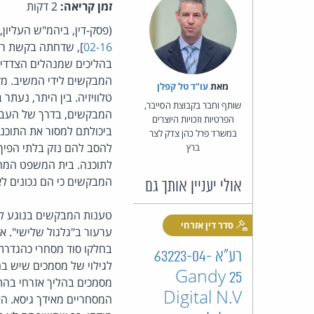
זמן קריאה:
2 דקות
(פסק-דין, ביהמ"ש העליו
02-16
], שדחתה בקשת רש
בהליכים שמנהלים הצדדים 
המבקשים לידי המשיב. מק
מאת‏
עו"ד טל קפלן
שותף וחבר בקבוצת הסייבר,
המבקשים, בדרך של העברת
הפרטיות וזכויות היוצרים
ביכולתם למסור את התוכנה
במשרד פרל כהן צדק לצר
להסב להם נזק בלתי הפיך
ברץ
לתוכנה. בית המשפט המחו
המבקשים כי הם נכונים ל
אולי יעניין אותך גם
טענות המבקשים בנוגע ל
סדר דין אזרחי
ערעור ב"גלגול שלישי". אי
רע"א 63223-04-
לגילוי של מסמכים שיש בה
25 Gandy
מסמכים בהליך אזרחי בהת
Digital N.V
המסחריים מאידך גיסא. הא