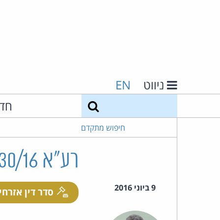
ניווט
EN
חיפוש
חד
חיפוש מתקדם
רע"א 2930/16 ארמוזה ואח' נ' ברודסקי
9 ביוני 2016
סדר דין אזרחי