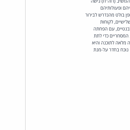
משיב (רוה"ח) גישה
כהן
יהם ופעולותיהם
ן בולט מהנדרש לבירור
צדק
לישיים, לקוחות
בנטיים, עם הפחתה
לצר
 המסחריים כדי לתת
ברץ.
 מלאה לתוכנה והיא
נוכח בחדר על-מנת
פועל
מ־1996