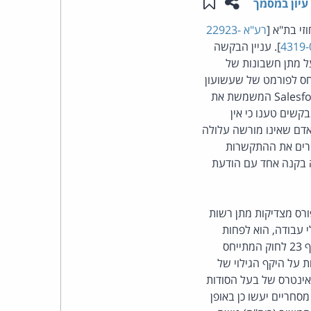
שתפו עמוד זה
שמור ב"תכנים שלי"
עיון במסמך
העומד
י בת"א [
רע"א 22923-
]. עניין הבקשה
בראש
ל מתן חשבונות של
חס לפורמט של שעשועון
קבוצת
טלוויזיה. בין היתר, נעתר ביהמ"ש השלום לבקשת המשיב לעיין במסמכים המצויים בתוכנת ה- Salesforce המשמשת את
שים טענו כי אין
האינטרנט,
אדם שאינו מורשה עלולה
רים את ההתקשרות
הסייבר
 בקנה אחד עם הודעת
וזכויות
רס מצדיקות מתן רשות
היוצרים
י עבודה, הוא לפחות
בחלקו סוד מסחרי כהגדרתו בסעיף 5 לחוק עוולות מסחריות, התשנ"ט-1999. לכן, יש להידרש לסעיף 23 לחוק המתייחס
של
 על היקף הגילוי של
אינטרס של בעל הסודות
פרל
סחריים יעשו כן באופן