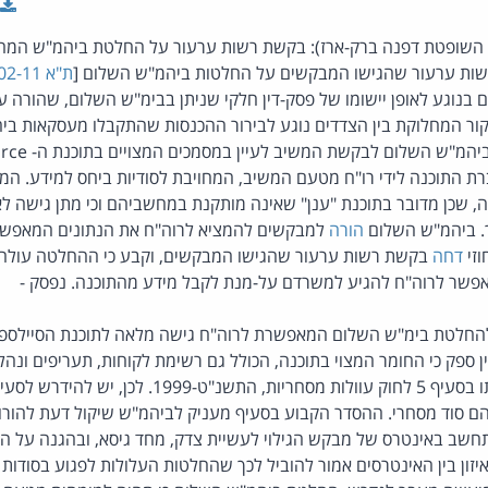
ן, השופטת דפנה ברק-ארז): בקשת רשות ערעור על החלטת ביהמ"ש המחוז
ות ערעור שהגישו המבקשים על החלטות ביהמ"ש השלום [
ת"א 4319-02-11
בנוגע לאופן יישומו של פסק-דין חלקי שניתן בבימ"ש השלום, שהורה ע
ור המחלוקת בין הצדדים נוגע לבירור ההכנסות שהתקבלו מעסקאות בי
 התוכנה לידי רו"ח מטעם המשיב, המחויבת לסודיות ביחס למידע. המבק
, שכן מדובר בתוכנת "ענן" שאינה מותקנת במחשביהם וכי מתן גישה ל
. ביהמ"ש השלום
הורה
למבקשים להמציא לרוה"ח את הנתונים המאפש
זי
דחה
בקשת רשות ערעור שהגישו המבקשים, וקבע כי ההחלטה עולה
אפשר לרוה"ח להגיע למשרדם על-מנת לקבל מידע מהתוכנה. נפסק -
החלטת בימ"ש השלום המאפשרת לרוה"ח גישה מלאה לתוכנת הסיילספו
ן ספק כי החומר המצוי בתוכנה, הכולל גם רשימת לקוחות, תעריפים ונהל
ם סוד מסחרי. ההסדר הקבוע בסעיף מעניק לביהמ"ש שיקול דעת להורות
חשב באינטרס של מבקש הגילוי לעשיית צדק, מחד גיסא, ובהגנה על ה
יזון בין האינטרסים אמור להוביל לכך שהחלטות העלולות לפגוע בסודות מ