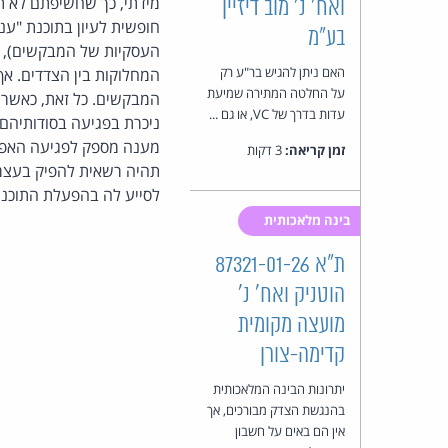
מידתי, כך שחשיפתם לא 
ואח' נ' מוב דיזיין
חופשית לעיון בתוכנת "ענ
בע"מ
העסקיות של המבקשים), פ
האם ניתן להגיש בר"ע רק
המחלוקות בין הצדדים. אף
על החלטה המתירה שמיעת
המבקשים. כל זאת, כאשר
עדות בדרך של VC, או גם ...
ניכרת בפגיעה בסודותיהם
מענה מספק לפגיעה האפשר
זמן קריאה:
3 דקות
תהיה רשאית להפיק בעצמה
לסייע לה בהפעלת התוכנה
בינה מלאכותית
ת"א 87321-01-26
הוטניק ואח' נ'
מועצה מקומית
קדימה-צורן
יתרונות הבינה המלאכותית
בהנגשת הצדק מבורכים, אך
אין הם באים על חשבון