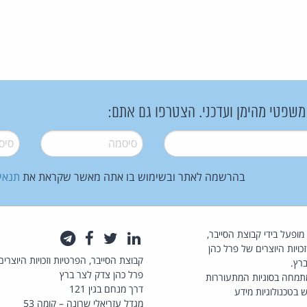
 משפטי מהימן ועדכני. הצטרפו גם אתם:
סיסמה
*
סיסמה
בהרשמה לאתר ובשימוש בו אתה מאשר שקראת את
תנאי
law.co.il מופעל בידי קבוצת הסייבר,
לינקדאין
טוויטר
פייסבוק
טלגרם
כויות היוצרים של פרל כהן
קבוצת הסייבר, הפרטיות וזכויות היוצרים
רץ.
פרל כהן צדק לצר ברץ
תמחה בסוגיות המתעוררות
דרך מנחם בגין 121
 בטכנולוגיות מידע
מגדל עזריאלי שרונה – קומה 53