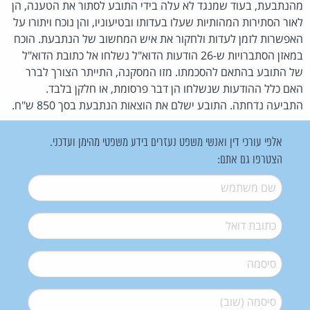
מהנתבעת, בעוד שמנגד לא עלה בידי התובע לסתור את הטענה, הן
לאור הסתירות המהותיות שעלו בעדותו ובטיעוניו, והן נוכח ויתורו על
האפשרות לזמן לעדות ולחקור את איש המחשוב של הנתבעת. הוכח
במאזן הסתברויות ש-26 הודעות הדוא"ל נשלחו אל כתובת הדוא"ל
של התובע בהתאם להסכמתו. מזו המסקנה, התייתר הצורך לברר
האם כלל ההודעות שנשלחו הן דבר פרסומת, או חלקן בלבד.
התביעה נדחתה. התובע ישלם את הוצאות הנתבעת בסך 850 ש"ח.
אלפי עורכי דין ואנשי משפט נעזרים בידע משפטי מהימן ועדכני.
הצטרפו גם אתם:
שם משתמש
*
דואל
*
סיסמה
*
סיסמה (שוב)
*