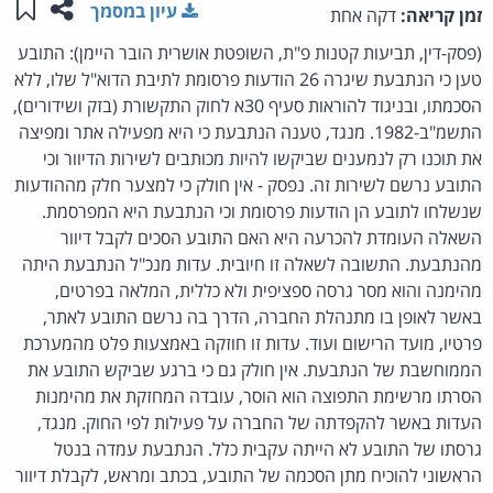
שתפו ע
שמו
עיון במסמך
זמן קריאה:
דקה אחת
(פסק-דין, תביעות קטנות פ"ת, השופטת אושרית הובר היימן): התובע
טען כי הנתבעת שיגרה 26 הודעות פרסומת לתיבת הדוא"ל שלו, ללא
הסכמתו, ובניגוד להוראות סעיף 30א לחוק התקשורת (בזק ושידורים),
התשמ"ב-1982. מנגד, טענה הנתבעת כי היא מפעילה אתר ומפיצה
את תוכנו רק לנמענים שביקשו להיות מכותבים לשירות הדיוור וכי
התובע נרשם לשירות זה. נפסק - אין חולק כי למצער חלק מההודעות
שנשלחו לתובע הן הודעות פרסומת וכי הנתבעת היא המפרסמת.
השאלה העומדת להכרעה היא האם התובע הסכים לקבל דיוור
מהנתבעת. התשובה לשאלה זו חיובית. עדות מנכ"ל הנתבעת היתה
מהימנה והוא מסר גרסה ספציפית ולא כללית, המלאה בפרטים,
באשר לאופן בו מתנהלת החברה, הדרך בה נרשם התובע לאתר,
פרטיו, מועד הרישום ועוד. עדות זו חוזקה באמצעות פלט מהמערכת
הממוחשבת של הנתבעת. אין חולק גם כי ברגע שביקש התובע את
הסרתו מרשימת התפוצה הוא הוסר, עובדה המחזקת את מהימנות
העדות באשר להקפדתה של החברה על פעילות לפי החוק. מנגד,
גרסתו של התובע לא הייתה עקבית כלל. הנתבעת עמדה בנטל
הראשוני להוכיח מתן הסכמה של התובע, בכתב ומראש, לקבלת דיוור