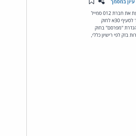
שתפו עמוד זה
שמור ב"תכנים שלי"
עיון במסמך
העומד
(החלטה, תביעות קטנות חיפה, הרשמת גילה ספרא-ברנע): בקשת התובע להוסיף לתביעתו כנתבעת את חברת 012 סמייל
טלקום בע"מ, בהיותה מחכירת הקו ממנו שוגרו אליו, לכאורה, דברי פרסומת על-ידי הנתבעת, בניגוד לסעיף 30א לחוק
בראש
בעלת הקו. הגדרת "מפרסם" בחוק
בזק לפי רישיון כללי,
קבוצת
האינטרנט,
הסייבר
וזכויות
היוצרים
של
פרל