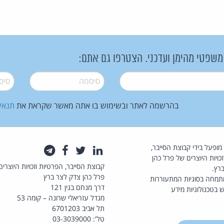
 משפטי מהימן ועדכני. הצטרפו גם אתם:
סיסמה
*
סיסמה
בהרשמה לאתר ובשימוש בו אתה מאשר שקראת את
תנאי
law.co.il מופעל בידי קבוצת הסייבר,
לינקדאין
טוויטר
פייסבוק
טלגרם
כויות היוצרים של פרל כהן
קבוצת הסייבר, הפרטיות וזכויות היוצרים
רץ.
פרל כהן צדק לצר ברץ
תמחה בסוגיות המתעוררות
דרך מנחם בגין 121
 בטכנולוגיות מידע
מגדל עזריאלי שרונה – קומה 53
תל אביב 6701203
טל': 03-3039000