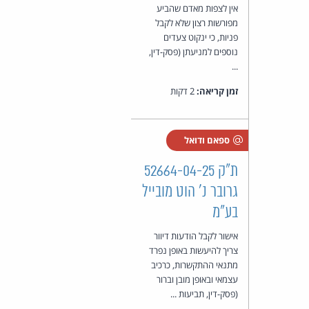
אין לצפות מאדם שהביע
מפורשות רצון שלא לקבל
פניות, כי ינקוט צעדים
נוספים למניעתן (פסק-דין,
...
זמן קריאה:
2 דקות
ספאם ודואל
ת"ק 52664-04-25
גרובר נ' הוט מובייל
בע"מ
אישור לקבל הודעות דיוור
צריך להיעשות באופן נפרד
מתנאי ההתקשרות, כרכיב
עצמאי ובאופן מובן וברור
(פסק-דין, תביעות ...