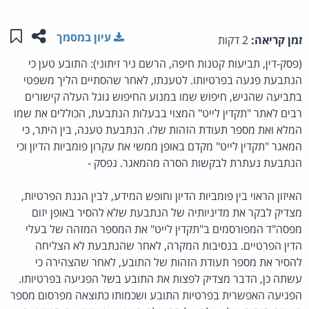
שתפו ע
שמו
עיון במסמך
זמן קריאה:
2 דקות
(פסק-דין, תביעות קטנות חיפה, הרשם ניר זיתוני): התובע טען כי
הנתבעת פגעה בפרטיותו. לטענתו, לאחר שהסתיים הליך משפטי
בתביעה שהגיש, חיפוש שמו במנוע החיפוש גוגל העלה קישורים
רבים לאתר "תקדין לייט" המצוי בבעלות הנתבעת, הכוללים את שמו
המלא ואת מספר תעודת הזהות שלו. הנתבעת טענה, בין היתר, כי
המאגר "תקדין לייט" מקדם באופן ממשי את עקרון פומביות הדיון וכי
הנתבעת נעתרת לבקשות הסרה מהמאגר. נפסק -
האיזון הראוי בין פומביות הדיון וחופש המידע, לבין הגנת הפרטיות,
מצדיק לבקר את מדיניותיה של הנתבעת שלא להסיר באופן יזום
מפסה"ד המפורסמים ב"תקדין לייט" את המספר המזהה של בעלי
הדין הפרטיים. בנסיבות המקרה, לאחר שהנתבעת לא הצליחה
להסיר את מספר תעודת הזהות של התובע, לאחר שהצהירה כי
עשתה כן, הדבר מצדיק לפצות את התובע בשל הפגיעה בפרטיותו.
הפגיעה האפשרית בפרטיות התובע ושכמותו כתוצאה מפרסום מספר