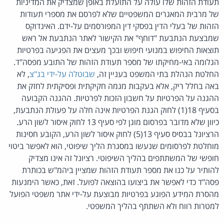
תעודת הזהות שלו עולה על התועלת באופן שמצדיק את המדיניות
של מרבית המאגרים המשפטיים שלא לפרסם את מספרי תעודות
הזהות של בעלי הדין בפסקי דין המפורסמים על-ידם. האינדוקס
שמבצעת הנתבעת "דוחף" את הקישור לאתר הנתבעת אל ראש
תוצאות החיפוש במנועי חיפוש ובכך מעצים את הפגיעה בפרטיות
הגלומה באי-מחיקתו של מספר תעודת הזהות של התובע מפסה"ד.
החלטת הנהלת בתי המשפט בעניין זה,
שבוטלה על-ידי בג"צ
, לא
באה בחלל ריק, אלא בעקבות מגמה חקיקתית ופסיקתית לחזק את
ההגנה על הפרטיות על חשבון הזכות לפרטיות. ההגנה הקבועה
בסעיף 18(1) לחוק הגנת הפרטיות אינה חלה על פעולת הנתבעת,
כיוון שלא מדובר בפרסום מוגן לפי סעיף 13 לחוק איסור לשון הרע.
הרציונל בבסיס סעיף 13(5) לחוק איסור לשון הרע, הקובע חסינות
מוחלטת לפרסומים שנעשו במסגרת הליך שיפוטי, הוא לאפשר ביטוי
חופשי של המשתתפים בהליך השיפוטי. רציונל זה אינו מצדיק
להותיר על כנו את מספר תעודת הזהות שמציין ביהמ"ש בכותרת
פסה"ד כדי לאפשר את ביצועו בהוצאה לפועל. זאת, כאשר הימנעות
מהסרת המידע הפוגע בפרטיות מבוצעת על-ידי אתר משפטי הפועל
למטרות רווח ולא השתתף בהליך המשפטי.