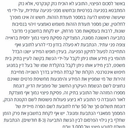
באשר לסכום הפיצוי, התובע לא הוכיח נזק קונקרטי, אלא נזק
המתבטא בפגיעה בפרטיות ובחשש מפני פגיעה עתידית, על-ידי מי
שיעשה שימוש לרעה במספר תעודת הזהות. חשש זה אינו מופרך
לחלוטין, שכן מספר תעודת הזהות משמש כאמצעי זיהוי בנסיבות
שונות, לרבות בעסקאות מכר מרחוק. יש לקחת בחשבון כי מדובר
בתביעה ראשונה מסוגה, המצדיקה פסיקת פיצוי נמוך יחסית בראייה
צופה פני עתיד. הנתבעת לא פעלה בזדון כדי להרע לתובע ואף
התחייבה לפעול לתיקון הפגיעה. בעידן חופש המידע ישנו הבדל
תהומי בין מידע אותו ניתן לקבל על-ידי הגשת בקשה לעיין בתיק בית
משפט, לבין מידע אותו ניתן לקבל בהקלדת שמו של בעל דין במנוע
חיפוש אינטרנטי. הקלות של קבלת המידע בדרך השנייה מחייבת
זהירות של מי שמפיץ את המידע והימנעות מחשיפת פרטים שאינם
נחוצים לשם הגשמת העיקרון החשוב של פומביות הדיון, דוגמת
מספרו המזהה של התובע בתיק זה. פסיקת פיצוי נמוך אף מוצדקת
לאור העובדה כי התובע לא ביצע פעולות פשוטות לשם הקטנת הנזק,
דוגמת תשלום סך של 50 ש"ח לתובעת לשם הסרה מיידית של
המסמך ממאגרי הנתבעת ומגוגל. יש אף לקחת בחשבון את פרק הזמן
שחלף בין גילוי הפרסום לבין הגשת התביעה (כ-8 חודשים). הנתבעת
תשלם לתובע פיצוי של 3,000 ש"ח.