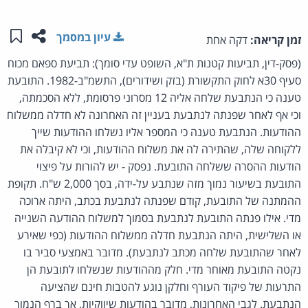
שתפו ע
שמו
עיון במסמך
זמן קריאה:
דקה אחת
(פסק-דין, תביעות קטנות ת"א, השופט עדי סומך): תביעת ספאם מכוח
סעיף 30א לחוק התקשורת (בזק ושידורים), התשמ"ב-1982. התובעת
טענה כי הנתבעת שלחה אליה 12 מסרוני פרסומת, ללא הסכמתה,
וכי אף לאחר שפנתה לנתבעת בעניין זה האחרונה לא חדלה ממשלוח
ההודעות. הנתבעת טענה כי המספר אליו נשלחו ההודעות שייך
ללקוחה שלה, שהתירה לה את משלוח ההודעות, וכי לא קיבלה את
הודעות ההסרה ששלחה התובעת. נפסק - יש להורות על פיצוי
התובעת בשיעור נמוך מזה שנתבע על-ידה, בסך 2,000 ש"ח. תקופת
ההמתנה של התובעת, קודם שפנתה לנתבעת בכתב, היתה ארוכה
מדי. אילו פנתה התובעת לנתבעת בסמוך למשלוח ההודעה השנייה
או השלישית, היתה הנתבעת חדלה ממשלוח ההודעות (כפי שאירע
לאחר שהתובעת שלחה מכתב לנתבעת). מדובר באמצעי סביר בו
נקטה התובעת מאוחר מדי. חלק מההודעות שנשלחו לתובעת הן
התרעות של פיקוד העורף וחלקן נוגע להטבות חינם שהציעה
הנתבעת. לגבי האחרונות, מדובר בהודעות שיווקיות, אך ברף הנמוך