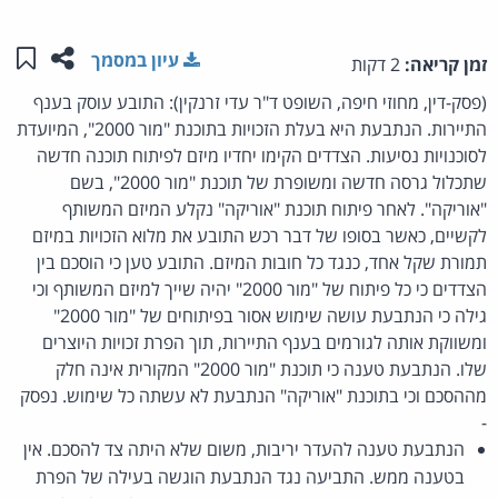
שתפו ע
שמו
עיון במסמך
זמן קריאה:
2 דקות
(פסק-דין, מחוזי חיפה, השופט ד"ר עדי זרנקין): התובע עוסק בענף
התיירות. הנתבעת היא בעלת הזכויות בתוכנת "מור 2000", המיועדת
לסוכנויות נסיעות. הצדדים הקימו יחדיו מיזם לפיתוח תוכנה חדשה
שתכלול גרסה חדשה ומשופרת של תוכנת "מור 2000", בשם
"אוריקה". לאחר פיתוח תוכנת "אוריקה" נקלע המיזם המשותף
לקשיים, כאשר בסופו של דבר רכש התובע את מלוא הזכויות במיזם
תמורת שקל אחד, כנגד כל חובות המיזם. התובע טען כי הוסכם בין
הצדדים כי כל פיתוח של "מור 2000" יהיה שייך למיזם המשותף וכי
גילה כי הנתבעת עושה שימוש אסור בפיתוחים של "מור 2000"
ומשווקת אותה לגורמים בענף התיירות, תוך הפרת זכויות היוצרים
שלו. הנתבעת טענה כי תוכנת "מור 2000" המקורית אינה חלק
מההסכם וכי בתוכנת "אוריקה" הנתבעת לא עשתה כל שימוש. נפסק
-
הנתבעת טענה להעדר יריבות, משום שלא היתה צד להסכם. אין
בטענה ממש. התביעה נגד הנתבעת הוגשה בעילה של הפרת