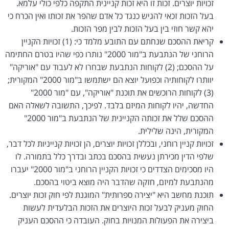
זכויות יוצרים. זכות זו היא זכות קניינית התקפה כלפי כולי עלמא.
בעל הזכות זכאי להגיש כנגד כל אדם שהפר את זכותו ואין הכרח כי
יהא קשר חוזי בין בעל הזכות לבין מפר הזכות.
קריאת ההסכם שנחתם עם התובע מלמד כי: (1) זכויות הקניין
הרוחני של הנתבעת ב"מור 2000" נותרו כפי שהיו בטרם החתימה
על ההסכם; (2) לקוחות הנתבעת שבחרו לא לעבוד עם "אוריקה"
יוותרו לקוחותיה וכפועל יוצא הם ישתמשו ב"מור 2000" המקורית;
(3) לקוחות הרוכשים את תוכנת "אוריקה", עם "מור 2000"
החדשה, יהיו לקוחות המיזם בלבד. לפיכך, התשובה לשאלה האם
ההסכם שלל את זכותה הקניינית של הנתבעת ב"מור 2000"
המקורית, הינה שלילית.
זכויות קניין רוחני, ובכללן זכויות יוצרים, הן זכויות קנייניות לכל דבר,
שלפי הדין מכירתן נעשית בהסכם בכתב ובדרך כלל בתמורה. לו
היו מסכימים הצדדים כי זכויות הקניין הרוחני ב"מור 2000" יעברו
מהנתבעת למיזם, חזקה שהדבר היה מוצא ביטוי בהסכם.
תוכנת מחשב היא "יצירה ספרותית" המוגנת לפי חוק זכות יוצרים.
החוק מעניק לבעל זכות היוצרים את הזכות הבלעדית לעשות
ביצירה את הפעולות המנויות בחוק. העובדה כי ההסכם העניק