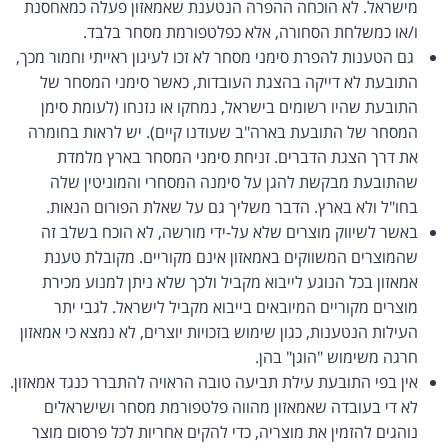
מישראל. לא הוכחה ההפרה הנטענת שאמאזון פעלה כמאחסנת
ו/או כמשלחת הסחורה, אלא כפלטפורמת מסחר בלבד.
גם הטענות להפרת סימני מסחר לא זכו לעיגון ראייתי וחמור מכך,
התובעת לא דייקה בהצגת העובדות, כאשר סימני המסחר של
התובעת שהיו רשומים בישראל, נמחקו או נזנחו (לעומת סימן
המסחר של התובעת בארה"ב שעודנו קיים). יש לראות בחומרה
את דרך הצגת הדברים. זניחת סימני המסחר בארץ מלמדת
שהתובעת מבקשת להגן על סימנה המסחרי והמוניטין שלה
בחו"ל ולא בארץ. הדבר משליך גם על שאלת הפורום הנאות.
באשר לשיווק מוצרים שלא על-ידי מורשה, לא הוכח בשלב זה
שהמוצרים המשווקים באמאזון אינם מקוריים. מקובלת טענת
אמאזון בכל הנוגע לייבוא מקביל ולכך שלא ניתן למנוע מכירת
מוצרים מקוריים המיובאים בייבוא מקביל לישראל. לגבי יתר
העילות הנטענות, כגון שימוש בזכויות יוצרים, לא נמצא כי אמאזון
חרגה משימוש "הוגן" בהן.
אין בפי התובעת עילת תביעה טובה הראויה להתברר כנגד אמאזון.
לא די בעובדה שאמאזון מהווה פלטפורמת מסחר ושישראלים
נוהגים להזמין את מוצריה, כדי להקים אחריות לכל פרסום מוצר