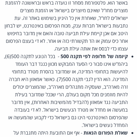
באשר הוא. פלטפורמת מסחר זו נועדה בראש ובראשונה להזמנת
מוצרים מחו"ל שאינם מיוצרים בישראל או הזמנת מוצרים
ישראלים לחו"ל, שאחרת אין כל היגיון בשימוש באתר זה. עת
נתבעות בישראל חברות ענק, מכוח הפרסום באינטרנט, יש לבחון
היטב אם אכן קיימת עילת תביעה טובה והאם אין מדובר בחיפוש
אחר כיס עמוק או הד תקשורתי כזה או אחר. לא די בעצם הפרסום
עצמו כדי לבסס את אותה עילת תביעה.
קיומה של חלופה לפי תקנה 500
- בכל הנוגע לתקנה 500(6),
ביהמ"ש אינו סבור כי הסעד המבוקש מכוון כנגד דבר העומד
להיעשות בתחומי המדינה, או שמדובר בהסרת מטרד בתחומי
המדינה. הוא הדין לגבי תקנה 500(7). כאשר אמאזון היא חברה
זרה מארה"ב, שעסקיה מתנהלים מארה"ב, שהמוצרים יכולים
להיות מוזמנים מכל מקום בעולם, הרי שככל שמדובר בעילת
התביעה נגד אמאזון (להבדיל מהמשיבות האחרות), אין מדובר
במעשה או מחדל או מטרד הנעשים בישראל. לא די בעובדה
שהפרסום האינטרנטי הינו גם בישראל כדי לקבוע שהמעשה או
המחדל נעשים בישראל.
שאלת הפורום הנאות
- אף אם התובעת היתה מתגברת על