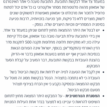
במעמד צד אחד לבקשת התובעת. התובעת טענה כי אתר האינטרנט
של אמאזון מהווה פלטפורמת מסחר אלקטרוני בו כל אדם יכול לפתוח
פרופיל ולמכור את מרכולתו וכי אמאזון מאפשרת למשווקים שונים
לשווק מוצרים ללא כל פיקוח, תוך פגיעה בזכויותיה, לרבות פגיעה
בסימניה המסחריים וזכויות היוצרים שלה. נפסק -
יש לבטל את היתר ההמצאה מחוץ לתחום שניתן במעמד צד אחד.
אין בידי התובעת עילת תביעה טובה נגד אמאזון, אם כלל קיימת
עילה כזו; לא מתקיימת חלופה מחלופות תקנה 500 לתקנות סדר
הדין האזרחי (התקסד"א); בנוסף, ישראל אינה הפורום הנאות
בנסיבות העניין ואף יש ממש בטענות אמאזון בדבר אי-הדיוק
בהצגת העובדות בבקשת התובעת, דבר המעיב על קבלת הסעד
המבוקש.
אין לקבל את הטענה לפיה יש לדחות את בקשת הביטול בשל
העובדה כי לא נתמכה בתצהיר. הנטל בבקשות מסוג זה מוטל על
מבקש ההמצאה ובפסיקה נקבע כי אין הכרח בצירוף תצהיר
מטעם מבקש הביטול.
המסגרת הנורמטיבית
- על המבקש היתר המצאה מחוץ לתחום
השיפוט להראות כי עניינו בא למצער בגדר אחת העילות המנויות