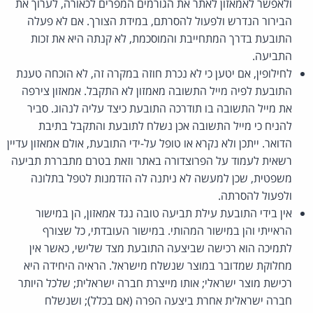
ולאפשר לאמאזון לאתר את הגורמים המפרים לכאורה, לערוך את
הבירור הנדרש ולפעול להסרתם, במידת הצורך. אם לא פעלה
התובעת בדרך המתחייבת והמוסכמת, לא קנתה היא את זכות
התביעה.
לחילופין, אם יטען כי לא נכרת חוזה במקרה זה, לא הוכחה טענת
התובעת לפיה מייל התשובה מאמזון לא התקבל. אמאזון צירפה
את מייל התשובה בו תודרכה התובעת כיצד עליה לנהוג. סביר
להניח כי מייל התשובה אכן נשלח לתובעת והתקבל בתיבת
הדואר. ייתכן ולא נקרא או טופל על-ידי התובעת, אולם אמאזון עדיין
רשאית לעמוד על הפרוצדורה באתר וזאת בטרם מתבררת תביעה
משפטית, שכן למעשה לא ניתנה לה הזדמנות לטפל בתלונה
ולפעול להסרתה.
אין בידי התובעת עילת תביעה טובה נגד אמאזון, הן במישור
הראייתי והן במישור המהותי. במישור העובדתי, כל שצורף
לתמיכה הוא רכישה שביצעה התובעת מצד שלישי, כאשר אין
מחלוקת שמדובר במוצר שנשלח מישראל. הראיה היחידה היא
רכישת מוצר ישראלי; אותו מייצרת חברה ישראלית; שלכל היותר
חברה ישראלית אחרת ביצעה הפרה (אם בכלל); ושנשלח