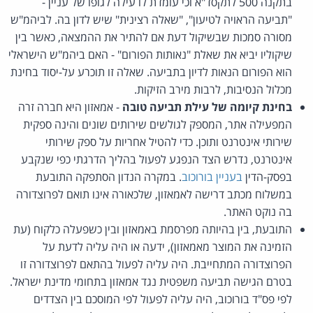
בתקנה 500 לתקסד"א וכי עומדת לו עילה לגופו של עניין -
"תביעה הראויה לטיעון", "שאלה רצינית" שיש לדון בה. לביהמ"ש
מסורה סמכות שבשיקול דעת אם להתיר את ההמצאה, כאשר בין
שיקוליו יביא את שאלת "נאותות הפורום" - האם ביהמ"ש הישראלי
הוא הפורום הנאות לדיון בתביעה. שאלה זו תוכרע על-יסוד בחינת
מכלול הנסיבות, לרבות מירב הזיקות.
בחינת קיומה של עילת תביעה טובה
- אמאזון היא חברה זרה
המפעילה אתר, המספק לגולשים שירותים שונים והינה ספקית
שירותי אינטרנט ותוכן. כדי להטיל אחריות על ספק שירותי
אינטרנט, נדרש הצד הנפגע לפעול בהליך הדרגתי כפי שנקבע
בפסק-הדין
בעניין בורוכוב
. במקרה הנדון הסתפקה התובעת
במשלוח מכתב דרישה לאמאזון, שלכאורה אינו תואם לפרוצדורה
בה נוקט האתר.
התובעת, בין בהיותה מפרסמת באמאזון ובין כשפעלה כלקוח (עת
הזמינה את המוצר מאמאזון), ידעה או היה עליה לדעת על
הפרוצדורה המתחייבת. היה עליה לפעול בהתאם לפרוצדורה זו
בטרם הגישה תביעה משפטית נגד אמאזון בתחומי מדינת ישראל.
לפי פס"ד בורוכוב, היה עליה לפעול לפי המוסכם בין הצדדים