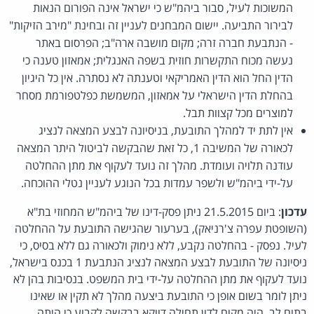
המשוכות לעיל, סבור ביהמ"ש כי ישראל אינה הפורום הנאות
לבירור התביעה. יישום המבחנים לעניין זה ובחינת "מירב הזיקות"
- הנתבעת חברה זרה; מקום מושבה ארה"ב; הפרסום באתר
נעשה מכוח התקשרות חוזית בשפה האנגלית; אמאזון טענה כי
הדין החל הוא הדין האמריקאי וטענתה לא נסתרה. אין כל היגיון
בהחלת הדין הישראלי על אמאזון, המשמשת כפלטפורמת מסחר
למוצרים מכל קצוות תבל.
אין לתת יד למהלך התובעת, בניסיונה לבצע המצאה לנציג
לכאורה של המשיבה 1, כל זאת שהבקשה לביטול היתר המצאה
עודנה תלויה ועומדת. מהלך זה נועד לעקוף את מתן ההחלטה
על-ידי ביהמ"ש ולשפר עמדות בכל הנוגע לעניין נטלי ההוכחה.
עדכון
: ביום 21.5.2015 ניתן פסק-דינו של ביהמ"ש המחוזי בת"א
(השופטת עפרה צ'רניאק), בערעור שהגישה התובעת על ההחלטה
לעיל. נפסק - בהחלטה נקבע, ללא נימוק ולכאורה גם ללא בסיס, כי
ניסיונה של התובעת לבצע המצאה לנציג הנתבעת 1 בכנס בישראל,
נועד לעקוף את מתן ההחלטה על-ידי בית המשפט. בנסיבות בהן לא
ניתן לומר בשום אופן כי התובעת ביצעה מהלך לא תקין או שאינו
בתום לב, היה מקום לדון תחילה דווקא בבקשה לקבוע כי היתה