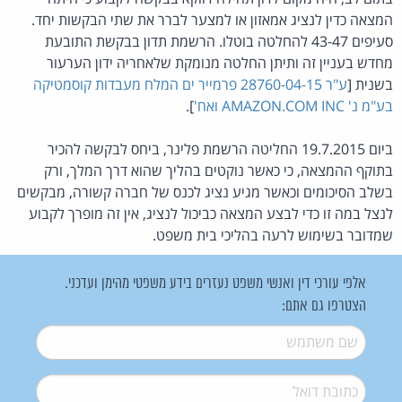
המצאה כדין לנציג אמאזון או למצער לברר את שתי הבקשות יחד.
סעיפים 43-47 להחלטה בוטלו. הרשמת תדון בבקשת התובעת
מחדש בעניין זה ותיתן החלטה מנומקת שלאחריה ידון הערעור
בשנית [
ע"ר 28760-04-15 פרמייר ים המלח מעבדות קוסמטיקה
בע"מ נ' AMAZON.COM INC ואח'
].
ביום 19.7.2015 החליטה הרשמת פלינר, ביחס לבקשה להכיר
בתוקף ההמצאה, כי כאשר נוקטים בהליך שהוא דרך המלך, ורק
בשלב הסיכומים וכאשר מגיע נציג לכנס של חברה קשורה, מבקשים
לנצל במה זו כדי לבצע המצאה כביכול לנציג, אין זה מופרך לקבוע
שמדובר בשימוש לרעה בהליכי בית משפט.
אלפי עורכי דין ואנשי משפט נעזרים בידע משפטי מהימן ועדכני.
הצטרפו גם אתם:
שם משתמש
*
דואל
*