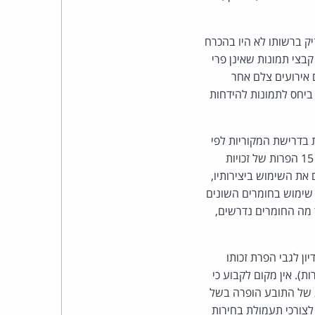
כהן
צדק
יק ברשותו לא היו בהכרח
בצי תמונות שאינן פרי
לצר
 אירועים צלם אחר
ביחס לתמונות להידחות
ברץ.
פועל
 בדרישת המקוריות לפי
החוק והן זכאיות להגנת החוק. אין מחלוקת כי לנתבעים הייתה גישה לכתבות התובע. התובע הוכיח 15 הפרות של זכויות
מ־1996
 את השימוש ביצירותיו,
שימוש בחומרים השונים
 מה החומרים נדרשים,
ן לגבי הפרת זכותו
 הוא ביחס לכתבות בלבד, בהן הוכח כי נעשה שימוש על-ידי הנתבעים (15 הפרות). אין מקום לקבוע כי
ת של התובע הופרה בשל
צורכי תעמולת בחירות