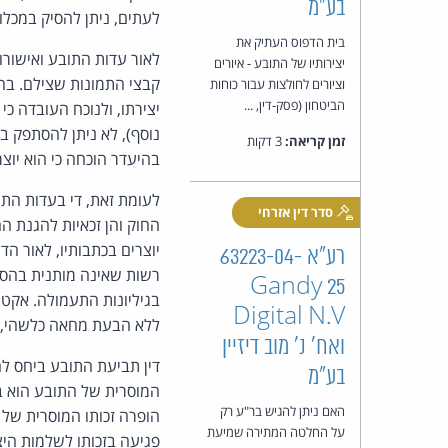
בע"מ
לעתים, ניתן להסיק במכלו
בית הדפוס העתיק את
לאור עדות התובע ואישורו
יצירותיו של התובע - איורים
קבצי התמונות שצילם. בהע
וציורים לחולצות עבור כוחות
הביטחון (פסק-דין, ...
יצירתו, ולנוכח העובדה כ
נוסף), לא ניתן להסתפק ב
זמן קריאה:
3 דקות
בהיעדר הוכחה כי הוא יוצר
לעומת זאת, די בעדות התו
סדר דין אזרחי
יוצרים בכתבותיו, לאור הד
רע"א 63223-04-
רשות שאינה מותנית בהסכ
25 Gandy
בגיליונות התעמולה. אקט 
Digital N.V
ללא הבעת מחאה כלשהי, 
ואח' נ' מוב דיזיין
דין תביעת התובע ביחס לה
בע"מ
האם ניתן להגיש בר"ע רק
הופרה זכותו המוסרית של
על החלטה המתירה שמיעת
פגיעה בזכותו לשלמות הי