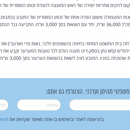
קום להקים אחריות ישירה של ראש המועצה להפרת זכותו המוסרית של ה
ונות התעמולה משום הפרה אחת של זכותו המוסרית של התובע בכתבות. י
כון: ביום 28.10.2015 דחה בית המשפט המחוזי בחיפה (השופטים וילנר, נאות פרי ושרעבי
 ביהמ"ש קמא נתן בפסק-דינו מענה הולם לכל טענות המערער וקבע את 
נחה בפניו. התובע חויב לשאת בהוצאות הערעור בסך 3,000 ש"ח [
 משפטי מהימן ועדכני. הצטרפו גם אתם:
סיסמה
*
סיסמה
בהרשמה לאתר ובשימוש בו אתה מאשר שקראת את
תנאי