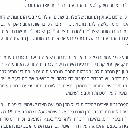
ל הנסיבות חיזוק לטענת התובע בדבר היותו יוצר התמונה.
 כי פרסם בעיתון תמונות של צלמים שונים, עולה כי קבצי התמונות שהחז
דר סימון כלשהו לתמונות, ולנוכח העובדה כי ברשות התובע אכן היו גם ק
י מדובר בתמונות שצולמו ב"מרחב הציבורי" (כך שיכול להיות שנכח באותם
עדות התובע בלבד על מנת לקבוע את זכותו בתמונות. דין תביעת התובע 
ן.
בע כדי לעמוד בנטל כי הוא יוצר הכתבות נשוא התביעה. הכתבות עומדות
מיון בין הכתבות לבין הפרסום המפר. הנתבעים טענו כי התובע התיר להם
ם בכתב. יש במכלול הנסיבות כדי ללמד על הרשאה של התובע לעשיית 
המסירה של החומרים במהלך הפקת הגיליונות, מתוך ידיעה ברורה עבור
מעידה על הסכמת התובע לשימוש.
פרת זכות יוצרים להידחות בשל מתן הרשאה מצדו לשימוש ביצירותיו. הדיו
המוסרית של התובע
 התובע לייחוס, בהיעדר הוכחת ה"מקובל" בענף המתאים. זכותו המוסרי
צירה, בעצם ההעתקה על דרך השינוי. גם עצם השימוש בכתבות התובע ל