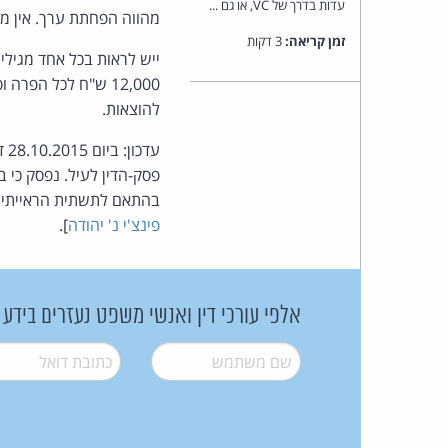
עדות בדרך של VC, או גם ...
מהווה הפחתת ערך. אין מ
זמן קריאה:
3 דקות
ייש לראות בכל אחד מגילי
להוצאות.
עד
פסק-הדין לעיל. נפסק כי
בהתאם לתשתית הראייתית שהו
פינצ'י נ' יהודה
].
אלפי עורכי דין ואנשי משפט נעזרים בידע
שם משתמש
*
דואל
*