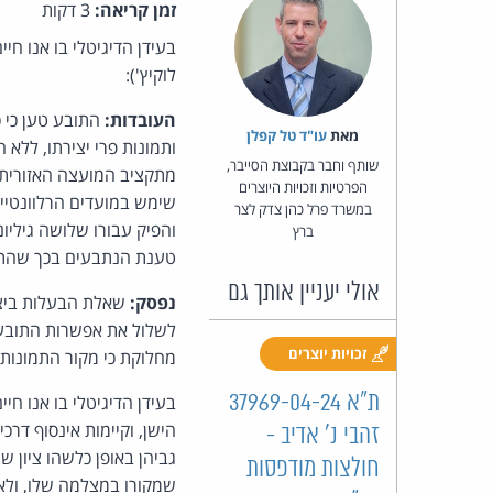
זמן קריאה:
3 דקות
בעידן הדיגיטלי בו אנו ח
לוקיץ'):
העובדות:
מאת‏
עו"ד טל קפלן
ותמונות פרי יצירתו, ללא 
שותף וחבר בקבוצת הסייבר,
הפרטיות וזכויות היוצרים
במשרד פרל כהן צדק לצר
והפיק עבורו שלושה גילי
ברץ
טענת הנתבעים בכך שהתו
אולי יעניין אותך גם
נפסק:
שאלת הבעלות ביציר
לשלול את אפשרות התובע ל
זכויות יוצרים
מחלוקת כי מקור התמונות
ת"א 37969-04-24
הישן, וקיימות אינסוף דרכ
זהבי נ' אדיב -
גביהן באופן כלשהו ציון ש
חולצות מודפסות
שמקורו במצלמה שלו, ולא 