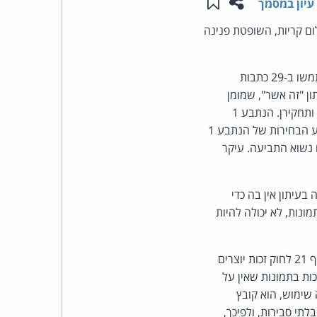
שתפו עמוד זה
שמור ב"תכנים שלי"
עיון במסמך
העומד
ום קריות, השופטת פנינה
בראש
התובע טען כי כי הנתבעים הפרו את זכויות היוצרים שלו ואת זכויותיו המוסריות, עת השתמשו ב-29 כתבות
ון "זה אשר", שמומן
קבוצת
מתקציב המועצה האזורית מטה אשר. התובע נשכר להפיק את העיתון ושימש גם כעורך, כתב, צלם ותחקירן. הנתבע 1
האינטרנט,
שימש במועדים הרלוונטיים כראש המועצה. הנתבע 2, בעליו של משרד תקשורת, שימש כיועץ מסע הבחירות של הנתבע 1
 נשוא התביעה. עיקר
הסייבר
וזכויות
עיתון אין בה כדי
ונות, לא יכולה להיות
היוצרים
של
בעידן הדיגיטלי בו אנו חיים, כבר אין משמעות לקיום התשליל כהוכחת בעלות בתמונה, כהוראת סעיף 21 לחוק זכות יוצרים
כות בתמונות שאין על
פרל
 שימוש, הוא קובץ
תי סבירות, ולפיכך,