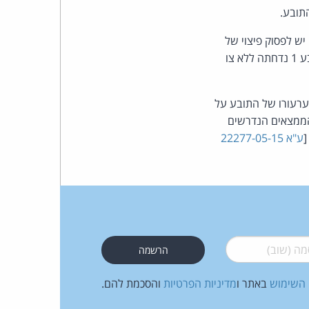
תובע.
ש לפסוק פיצוי של
12,000 ש"ח לכל הפרה וסה"כ 36,000 ש"ח, יחד עם הוצאות בסך 3,000 ש"ח. התביעה נגד הנתבע 1 נדחתה ללא צו
) את ערעורו של התובע על
הממצאים הנדרשים
ע"א 22277-05-15
 (שוב)
*
 השימוש
באתר ו
מדיניות הפרטיות
והסכמת להם.