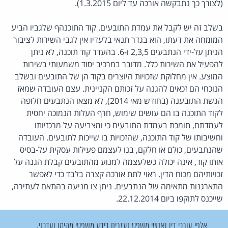
(לצורך כך נתבקשה אורכה עד ליום 1.3.2015).
בשלב זה יש לקבל את עמדת התובעים. קוד התוכנהף שלגביו הביע
המומחה את דעתו, הוא בגדר תנאי בלעדיו אין לגבי השירות לציבור
הניתן על-ידי הנתבעים 2,3,5 ו-6. בהעדר קוד תוכנה, לא ניתן
להפעיל את השירות כלל. מדובר במרכיב יסוד משמעותי בשירות
המוצע. אין מחלוקת שזכויות היוצרים בקוד הן של התובעים ובשלב
הנוכחי הם זכאים להגנה על זכותם הקניינית. עצם העובדה שמאז
הגשת התובענה (בחודש מאי 2014), לא מצאו הנתבעים חלופה
לקוד התוכנה בו הם עושים שימוש, חרף העלות הנמוכה יחסית
לעמדתם, תומכת בעמדת התובעים כי ומצביעה על מרכזיותו
וחשיבותו של קוד התוכנה, שהזכויות בו שייכות לתובעים. העובדה
שהנתבעים, כולם או חלקם, בנו לעצמם פעילות עסקית על-בסיס
אותו קוד, אינה יכולה כשלעצמה למנוע מהתובעים קבלת הגנה על
זכויותיהם מכוח הדין. ראוי לתת אורכה קצרה בלבד כדי לאפשר
התארגנות מתאימה של הנתבעים. ניתן צו מניעה בהתאם לעתירה,
שייכנס לתוקפו ביום 22.12.2014.
אלפי עורכי דין ואנשי משפט נעזרים בידע משפטי מהימן ועדכני.