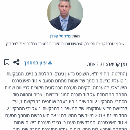
מאת‏
עו"ד טל קפלן
שותף וחבר בקבוצת הסייבר, הפרטיות וזכויות היוצרים במשרד פרל כהן צדק לצר ברץ
שתפו ע
שמו
עיון במסמך
זמן קריאה:
דקה אחת
(החלטה, מחוזי ת"א, השופט גדעון גינת): החלטת ביניים. המבקשת
1 פועלת כרשם מוסמך של שמות מתחם מטעם איגוד האינטרנט
הישראלי. לטענתה, הקימה מערכת טכנולוגית מקורית לרישום שמות
מתחם המבוססת על קוד תוכנה המוגן בזכויות יוצרים ומהווה סוד
מסחרי. המבקש 2 והמשיב 1 היו בעבר שותפים במבקשת 1, עד
לרכישת מלוא אחזקותיו של המשיב 1 במבקשת 1 על-ידי המבקש 2.
החל משנת 2013 משמשת המשיבה 2 אף היא כרשם מוסמך מטעם
איגוד האינטרנט. המבקשים טענו כי רכיבי מערכת רישום שמות
המתחם שמפעילים המשיבים הועתקו ממערכת המבקשים, תוך