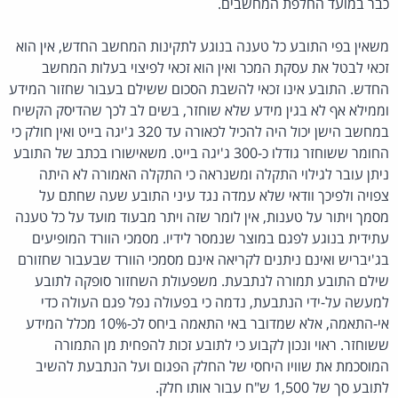
כבר במועד החלפת המחשבים.
משאין בפי התובע כל טענה בנוגע לתקינות המחשב החדש, אין הוא
זכאי לבטל את עסקת המכר ואין הוא זכאי לפיצוי בעלות המחשב
החדש. התובע אינו זכאי להשבת הסכום ששילם בעבור שחזור המידע
וממילא אף לא בגין מידע שלא שוחזר, בשים לב לכך שהדיסק הקשיח
במחשב הישן יכול היה להכיל לכאורה עד 320 ג'יגה בייט ואין חולק כי
החומר ששוחזר גודלו כ-300 ג'יגה בייט. משאישורו בכתב של התובע
ניתן עובר לגילוי התקלה ומשנראה כי התקלה האמורה לא היתה
צפויה ולפיכך וודאי שלא עמדה נגד עיני התובע שעה שחתם על
מסמך ויתור על טענות, אין לומר שזה ויתר מבעוד מועד על כל טענה
עתידית בנוגע לפגם במוצר שנמסר לידיו. מסמכי הוורד המופיעים
בג'יבריש ואינם ניתנים לקריאה אינם מסמכי הוורד שבעבור שחזורם
שילם התובע תמורה לנתבעת. משפעולת השחזור סופקה לתובע
למעשה על-ידי הנתבעת, נדמה כי בפעולה נפל פגם העולה כדי
אי-התאמה, אלא שמדובר באי התאמה ביחס לכ-10% מכלל המידע
ששוחזר. ראוי ונכון לקבוע כי לתובע זכות להפחית מן התמורה
המוסכמת את שוויו היחסי של החלק הפגום ועל הנתבעת להשיב
לתובע סך של 1,500 ש"ח עבור אותו חלק.