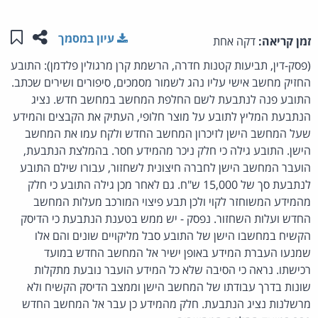
שתפו ע
שמו
עיון במסמך
זמן קריאה:
דקה אחת
(פסק-דין, תביעות קטנות חדרה, הרשמת קרן מרגולין פלדמן): התובע
החזיק מחשב אישי עליו נהג לשמור מסמכים, סיפורים ושירים שכתב.
התובע פנה לנתבעת לשם החלפת המחשב במחשב חדש. נציג
הנתבעת המליץ לתובע על מוצר חלופי, העתיק את הקבצים והמידע
שעל המחשב הישן לזיכרון המחשב החדש ולקח עמו את המחשב
הישן. התובע גילה כי חלק ניכר מהמידע חסר. בהמלצת הנתבעת,
הועבר המחשב הישן לחברה חיצונית לשחזור, עבורו שילם התובע
לנתבעת סך של 15,000 ש"ח. גם לאחר מכן גילה התובע כי חלק
מהמידע המשוחזר לקוי ולכן תבע פיצוי המורכב מעלות המחשב
החדש ועלות השחזור. נפסק - יש ממש בטענת הנתבעת כי הדיסק
הקשיח במחשבו הישן של התובע סבל מליקויים שונים והם אלו
שמנעו העברת המידע באופן ישיר אל המחשב החדש במועד
רכישתו. נראה כי הסיבה שלא כל המידע הועבר נובעת מתקלות
שונות בדרך עבודתו של המחשב הישן וממצב הדיסק הקשיח ולא
מרשלנות נציג הנתבעת. חלק מהמידע כן עבר אל המחשב החדש