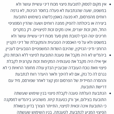
אין מקום לפסוק לתובעת פיצוי מכוח דיני עשיית עושר ולא
במשפט, שעה שהנתבעת לא פעלה בחוסר הגינות, לא גרפה
רווחים מהפרסום, לא פגעה באופן כלשהו בשימוש התובעת
ביצירה או ביכולתה להפיק ממנה רווחים ושעה שהדין הספציפי
החל, חוק זכות יוצרים, אינו מקים זכות לפיצויים. רק במקרים
חריגים יטה הכף לטובת מתן סעד מכוח דיני עשיית עושר ולא
במשפט ולא על פי האכסניה הטבעית והמקובלת של דיני הקניין
הרוחני ודיני הנזיקין, שהינם השדות המשפטיים הטבעיים לעניין.
ביהמ"ש לא היה מקבל את טענת התובעת לפיצוי ללא הוכחת נזק,
אף אילו היה מקבל את טענותיה המקימות זכות עקרונית לקבלת
פיצוי וזאת נוכח העובדה שבעניין הנדון עולה מחומר הראיות כי לא
נגרם לה כל נזק, אם לא להיפך ולאור היעדר רווח לנתבעת
וההסרה המיידית של הפרסום זמן קצר לאחר שפורסם, מיד עם
דרישת התובעת.
הנתבעת העלתה טענה לקבלת פיצוי בגין שימוש שעשתה
התובעת בצילום, אך ורק כטענת קיזוז. משהגיע ביהמ"ש למסקנה
כי התובעת אינה זכאית לפיצוי, התייתר הצורך בדיון בשאלת
הפיצוי המגיע לנתבעת, לטענתה, בגין השימוש שעשתה