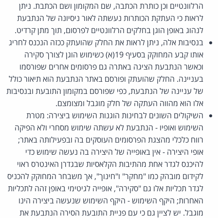
הרלוונטיים וכן כותרת הכתבה, שם המקומון ושם הכתבת. ניתן
לראות כי העתקת הכותרות נעשתה לאור ניסיונה של הנתבעת
לנהוג באופן הוגן בחלקים הרלוונטיים לפרסום, תוך מתן קרדיט.
בנסיבות אלה, ניתן לראות את החלק שהועתק ככזה הנכנס לחריג
אותו קבע המחוקק בסעיף 19(א) כשימוש הוגן לצורך סקירה
וכאשר הנתבעת הציגה באתרה גם פרסומים אחרים שפורסמו
בעניינה. החלק שהועתק ופורסם באתר הנתבעת הוא תיאור כולל
של עניינה של הנתבעת, כפי שפורסם במקומון התובעת ובנסיבות
אלו הוא מהווה העתקה של חלק מוגבל ומצומצם.
השיקולים השונים לבחינות הוגנות השימוש ביצירה: מטרת
השימוש ואופיו - הנתבעת לא עשתה שימוש מסחרי ולא הפיקה
רווח כלכלי מהצגת הפרסומים העוסקים בה ובפעילותה באתר;
אופי היצירה - אין באופייה של היצירה בה נעשה שימוש כדי
להיכנס לגדר אחת מהתיבות הקלאסיות שבגדרן האינטרס ראוי
לקידום מובהק כמו "מחקר" ו"חינוך", אך משבחר המחוקק להכניס
לגדר תכליות אלו גם "סקירה", אופייה לגיטימי באופן זהה לתכליות
האחרות; היקף השימוש - היקף השימוש שנעשה ביצירה הינו
מוגבל. יש לציין גם כי עם פניית התובעת הסירה הנתבעת את