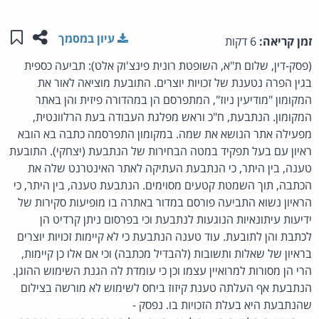
שתפו ע
שמו
עיון במסמך
זמן קריאה:
6 דקות
(פסק-דין, שלום ת"א, השופטת רונית פינצ'וק אלט): תביעה כספית
בגין הפרה נטענת של זכויות יוצרים. התובעת מוציאה לאור את
המקומון "מודיעין ניוז", המתפרסם הן במהדורה פיזית והן באתר
המקומון. הנתבעת, ח"כ וראש מפלגת העבודה בעת הרלוונטית,
מפעילה אתר הנושא את שמה. במקומון התפרסמה כתבה בא הובא
ראיון עם בעל תפקיד במטה הבחירות של הנתבעת (יצחקי). התובעת
טענה, בין היתר, כי הנתבעת העתיקה לאתר האינטרנט שלה את
הכתבה, תוך השמטת קטעים מסוימים. הנתבעת טענה, בין היתר, כי
הראיון נשוא התביעה פורסם במדור באתרה בו מופיעות סקירות של
ידיעות עיתונאיות הנוגעות לנתבעת וכי בפרסום ניתן קרדיט הן
לכתבת והן לתובעת. עוד טענה הנתבעת כי לא קיימות זכויות יוצרים
בראיון של שאלות ותשובות (להבדיל מכתבה) וכי אם אלו כן קיימות,
הרי הן מסורות למרואיין עצמו וכן כי עומדת לה הגנת השימוש ההוגן.
הנתבעת אף העלתה טענת קיזוז ביחס לשימוש לא מורשה בצילום
שהנתבעת היא בעלת הזכויות בו. נפסק -