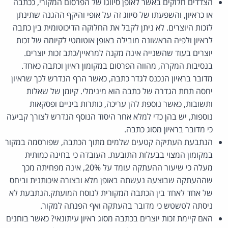
הצדדים חלוקים באשר לאופן סיווגו של הפרסום המקורי, ככתבה
או כראיון, והשפעתו של סיווג זה על אופי והיקף ההגנה שתינתן
לזכות היוצרים. לא ניתן לקבל את החלוקה הדיכוטומית בין כתבה
לראיון ולפיה הראשונה מובילה באופן אוטומטי לקיומה של זכות
יוצרים בעוד שהשנייה אינה מקנה למראיין/כתב זכות יוצרים.
בנסיבות המקרה, מהווה הפרסום במקומון ראיון וכתבה כאחד.
מדובר בראיון הנכנס לגדר כתבה, כאשר הרף הנדרש לכך שראיון
יחסה תחת הגדרה של כתבה הוא מינימלי. קיומן של שאלות
ותשובות, כאשר נוספת להן עריכה, כותרות ביניים ופסקאות
נוספות, יש בהן כדי למלא אחר היסוד הנוסף הנדרש לצורך קביעה
כי מדובר בראיון מסוג כתבה.
הנתבעת העתיקה קטעים שלמים מתוך הכתבה, שפורסמה במקור
במקומון המצוי בבעלות התובעת. העובדה כי בחינה כמותית
מעלה כי שיעור ההעתקה עומד על 20%, אינה מפחיתה מכך
שההעתקה שבוצעה נעשתה באופן מלא ובצורה איכותנית וביחס
של אחד לאחד בין הכתבה המקורית לנוסח המועתק.הנתבעת לא
ניסתה לטשטש כי מדובר בהעתקה ואף הפנתה למקור.
האם קיימת זכות יוצרים בכתבה מסוג ראיון עיתונאי? כאשר בוחנים