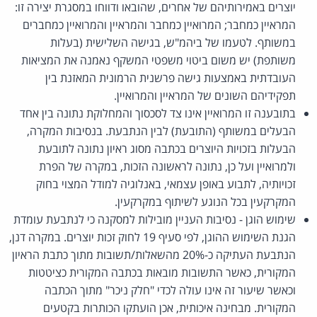
יוצרים באמירותיהם של אחרים, שהובאו ודווחו במסגרת יצירה זו:
המראיין כמחבר; המרואיין כמחבר והמראיין והמרואיין כמחברים
במשותף. לטעמו של ביהמ"ש, בגישה השלישית (בעלות
משותפת) יש משום ביטוי משפטי המשקף נאמנה את המציאות
העובדתית באמצעות גישה פרשנית הרמונית המאזנת בין
תפקידיהם השונים של המראיין והמרואיין.
בתובענה זו המרואיין אינו צד לסכסוך והמחלוקת נתונה בין אחד
הבעלים במשותף (התובעת) לבין הנתבעת. בנסיבות המקרה,
הבעלות בזכויות היוצרים בכתבה מסוג ראיון נתונה לתובעת
ולמרואיין ועל כן, נתונה לראשונה הזכות, במקרה של הפרת
זכויותיה, לתבוע באופן עצמאי, באנלוגיה למודל המצוי בחוק
המקרקעין בכל הנוגע לשיתוף במקרקעין.
שימוש הוגן - נסיבות העניין מובילות למסקנה כי לנתבעת עומדת
הגנת השימוש ההוגן, לפי סעיף 19 לחוק זכות יוצרים. במקרה דנן,
הנתבעת העתיקה כ-20% מהשאלות/תשובות מתוך כתבת הראיון
המקורית, כאשר התשובות מובאות בכתבה המקורית כציטטות
וכאשר שיעור זה אינו עולה לכדי "חלק ניכר" מתוך הכתבה
המקורית. מבחינה איכותית, אכן הועתקו הכותרות בקטעים