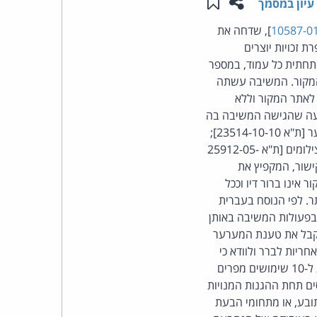
שתפו עמוד זה
שמור ב"תכנים שלי"
עיון במסמך
העומד
], שדחה את
זכויות יוצרים
בראש
ם וכולל הוראה בתחתית כל עמוד, במספר
 המקור. המשיבה עשתה
קבוצת
לאתר המקור וללא
יוצר הצילומים. לדיון בערעור אוחדו הליכים נוספים בין הצדדים: (1) תביעה שהגישה המשיבה בה
האינטרנט,
טענה כי המערער פגע בשמה הטוב, בדרך של פרסומים משמיצים אודותיה בבלוג שמפעיל המערער [ת"א 23514-10-10];
(2) תביעה שהגיש המערער יחד עם צלם נוסף, בטענה לשימושים מפרים נוספים של המשיבים בצילומים [ת"א 25912-05-
הסייבר
ות היפר קישור, המקפיץ את
אינו ברור דיו וככל
וזכויות
ר. לפי הנוסח בעברית
בפעולות המשיבה באותן
היוצרים
לקבל את טענת המערער
ריות לברר ולוודא כי
של
התמונות בהן היא עושה שימוש אכן שייכות לאותו גורם לו היא ייחסה בעלות בהן. המשיבה אחראית ל-10 שימושים מפרים
ם תחת ההגנות המנויות
פרל
תובע, או מתחומי הבעת