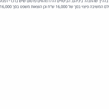
הליך שהתנהל ביניהם. הביטויים הללו מהווים פרסום שיש בו כדי לפגו