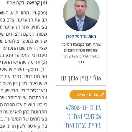
זמן קריאה:
דקה אחת
(פסק-דין, מחוזי ת"א, השו
תביעת המערער, צלם במקצ
שפות, המקנה לצדדים שליש
מאת‏
עו"ד טל קפלן
שימוש במספר צילומים של
שותף וחבר בקבוצת הסייבר,
הפרטיות וזכויות היוצרים
במשרד פרל כהן צדק לצר
ברץ
הצילום בחלון נפרד עם הקש
אולי יעניין אותך גם
שיש פערי לשון בין השפות
ובאנגלית דורש הרישיון 
זכויות יוצרים
13 כתבות. אשר ליתר ש
כי בשימושים אלו הפרה המ
עת"מ 47806-11-
24 זועבי ואח' נ'
בצילומים של המערער. בא
עיריית נצרת ואח'
בחוק איסור לשון הרע. עם