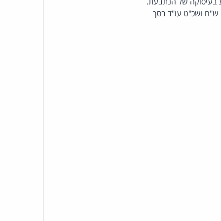
ע בעיסוקה של הנתבעת.
כהן
לסיכום ההליכים כולם, תשלם המשיבה פיצוי בסך של 16,000 ש"ח וכן הוצאות משפט בסך 16,000 ש"ח ושכ"ט עו"ד בסך
צדק
לצר
ברץ.
פועל
מ־1996