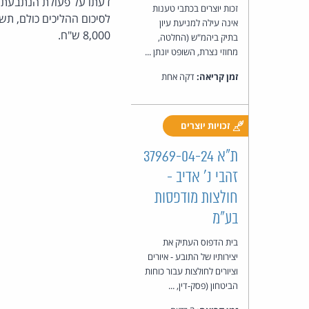
דעתו על פעולת הנתבעת ב
זכות יוצרים בכתבי טענות
אינה עילה למניעת עיון
8,000 ש"ח.
בתיק ביהמ"ש (החלטה,
מחוזי נצרת, השופט יונתן ...
זמן קריאה:
דקה אחת
זכויות יוצרים
ת"א 37969-04-24
זהבי נ' אדיב -
חולצות מודפסות
בע"מ
בית הדפוס העתיק את
יצירותיו של התובע - איורים
וציורים לחולצות עבור כוחות
הביטחון (פסק-דין, ...