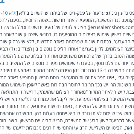
פט גדעון גינת): ערעור על פסק-דינו של ביהמ"ש השלום בת"א [
ת"א 10587-01-10
ועו, נגד המשיבה, המפעילה אתר חדשות בשפה הרוסית, בטענה להפרת 
בצילומיו. אתר המערער (jerusalemshots.com) מציג צילומים של העיר ירושלי
יים רישיון שימוש בצילומים המופיעים בו, בתנאי שיצרו קישור לאתר
 המערער, בכתבות שונות שפרסמה באתר החדשות, ללא שיצרה קישור 
שציינה את שם המערער כ
11]. נפסק - השימוש שעשתה המשיבה ב-13 הכתבות בהן הפנתה לאתר המקור באמצע
ה עליו, אינו מפר את זכויות המערער. נוסח הרישיון המופיע באתר המקור 
 השונות הרי יש בכך תרומה לחוסר הבהירות באשר לאופן השימוש המות
הצבת קישור לאתר המקור "מאחורי" הצילום שהועתק. דרישה זו התמלאה 
ימושי המשיבה בצילומי המערער, אין לקבל את עמדת ביהמ"ש קמא ויש 
שיבה את זכויותיו. על המשיבה, כאתר חדשות עיתונאי, היתה החובה והאח
שר לתביעת לשון הרע של המשיבה, הרי שהביטויים הראשון והשני חוסי
 זאת, הביטויים השלישי, הרביעי והחמישי חורגים מגבולות ידיעתו של ה