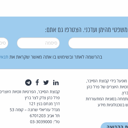
 משפטי מהימן ועדכני. הצטרפו גם אתם:
סיסמה
*
סיסמה
בהרשמה לאתר ובשימוש בו אתה מאשר שקראת את
תנאי
law.co.il מופעל בידי קבוצת הסייבר,
לינקדאין
טוויטר
פייסבוק
טלגרם
כויות היוצרים של פרל כהן
קבוצת הסייבר, הפרטיות וזכויות היוצרים
רץ.
פרל כהן צדק לצר ברץ
תמחה בסוגיות המתעוררות
דרך מנחם בגין 121
 בטכנולוגיות מידע
מגדל עזריאלי שרונה – קומה 53
תל אביב 6701203
טל': 03-3039000