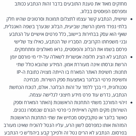
מחזקים מאוד את טענת התובעים בדבר זהות הנתבע ככותב
ומפרסם הפוסטים בבלוג.
שישית, הנתבע קשר עצמו לתצלום תמונות וסרטונים שהיוו חלק
בלתי נפרד מיומן הרשת; שביעית, הבלוג שנערך בשפה האנגלית,
שאף הוא עסק בבחירות ביישוב, כלל פרטים אישיים על הנתבע
ובני משפחתו הקרובים. הסבריו של הנתבע, כאילו צד שלישי
פרסם בשמו את הבלוג והפוסטים, נראו מאולצים ומתחמקים.
הנתבע לא הציג חלופה אפשרית לשאלה על-ידי מי פורסם יומן
הרשת וגרסתו אינה מעוררת אמון. המידע שהובא כולל שתי
תחנות: חשיפת האתר המארח בו הייתה מצויה כתובת ה-IP
וחשיפת פרטי הבלוגר באמצעות ספק השירות. מבחינה
טכנולוגית, די בכך ללמד על זהות הבלוגר. אולם, לנוכח הכחשת
הנתבע, נדרש עוד פרט מידע חיצוני לגלישה עצמה.
זיהוי המורכב משתי התחנות הראשונות (האתר המארח וספק
השירות) מקים חזקה ראייתית כי פרטי הגורם שנמסרו נכונים.
כאשר בלוגר או טוקבקיסט מכחיש את שתי התחנות הראשונות
המזהות אותו כמפרסם לשון הרע, עליו הנטל להוכיח שאינו מעורב
בפרסום. הנתבע לא הרים נטל זה ולפיכך קבע ביהמ"ש כי הנתבע