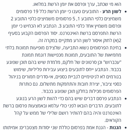
הוא מי שכתב, ערך ופרסם את יומן הרשת במלואו.
לשון הרע
- התובעים טענו כי יומן הרשת כלל 19 פרסומים
משמיצים כלפי התובע 1, 5 פרסומים משמיצים כלפי התובע 2
ופרסום משמיץ אחד כלפי התובע 3. הנתבע לא הכחיש כי יומן
הרשת התפרסם ברשת האינטרנט. יסוד הפרסום הקבוע בסעיף
2(א) לחוק איסור לשון הרע מתקיים במקרה זה.
בחינת הפרסומים נשוא התביעה, שלצידם מופיעות תמונות בלתי
מחמיאות של התובעים, תמונות מכפישות דוגמת תמונת
"עכברוש" וכן סרטונים של חלקם, מלמדת שיש בהם תוכן שפוגע
בכבוד. הנתבע ייחס לתובעים ביצוע עבירות פליליות, שימוש
בגורמים לא לגיטימיים לגביית כספים, אי-סדרים חמורים בניהול
כספי ציבור, יצירת חובות והתחמקות מתשלום. גם כותרות
הפרסומים מכילות בחלקן תוכן שפוגע בכבוד.
הנתבע פרסם דברים שיש בהם כדי להוות לשון הרע בנוגע
לתובעים. הדברים הובאו לפני כולי עלמא ובאמצעות פרסום ברשת
האינטרנט והיה בהם להותיר רושם שלילי של ממש על קהל
הקוראים.
הגנות
- הגנת אמת בפרסום כוללת שני יסודות מצטברים: אמיתותו