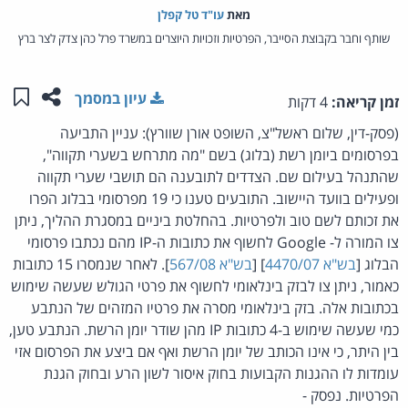
מאת‏
עו"ד טל קפלן
שותף וחבר בקבוצת הסייבר, הפרטיות וזכויות היוצרים במשרד פרל כהן צדק לצר ברץ
שתפו ע
שמו
עיון במסמך
זמן קריאה:
4 דקות
(פסק-דין, שלום ראשל"צ, השופט אורן שוורץ): עניין התביעה
בפרסומים ביומן רשת (בלוג) בשם "מה מתרחש בשערי תקווה",
שהתנהל בעילום שם. הצדדים לתובענה הם תושבי שערי תקווה
ופעילים בוועד היישוב. התובעים טענו כי 19 מפרסומי בבלוג הפרו
את זכותם לשם טוב ולפרטיות. בהחלטת ביניים במסגרת ההליך, ניתן
צו המורה ל- Google לחשוף את כתובות ה-IP מהם נכתבו פרסומי
הבלוג [
בש"א 4470/07
] [
בש"א 567/08
]. לאחר שנמסרו 15 כתובות
כאמור, ניתן צו לבזק בינלאומי לחשוף את פרטי הגולש שעשה שימוש
בכתובות אלה. בזק בינלאומי מסרה את פרטיו המזהים של הנתבע
כמי שעשה שימוש ב-4 כתובות IP מהן שודר יומן הרשת. הנתבע טען,
בין היתר, כי אינו הכותב של יומן הרשת ואף אם ביצע את הפרסום אזי
עומדות לו ההגנות הקבועות בחוק איסור לשון הרע ובחוק הגנת
הפרטיות. נפסק -