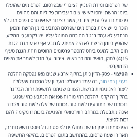
של הפרסום ומידת העניין הציבורי שבפרסום. הפרסומים שהועלו
ביומן הרשת ייחסו לאישי ציבור עבירות פליליות והם מהווים
פרסומים בעלי עניין ציבורי, אשר לציבור יש אינטרס בפרסומם. לא
הוכח כי יש אמת בפרסומים שפרסם הנתבע ביומן הרשת ומכאן
הנתבע לא עמד בנטל ההוכחה המוטל עליו ויש לקבוע כי המידע
שהופץ ביומן הרשת לא היה אמיתי. לנתבע אף לא עומדת הגנת
תום הלב, למעט ביחס למספר פרסומים החוסים תחת הגנת סעיף
15(4) לחוק, הואיל ומדובר באישי ציבור ועל-מנת לשמר את השיח
הדמוקרטי.
הפיצוי
- פסק-הדין ניתן בחלוף ארבע שנים מאז נפסקה ההלכה
בעניין רמי מור
, בה עמד ביהמ"ש העליון על הסכנות שעלולה
ליצור האנונימיות ברשת. הצווים שניתנו לחשיפת זהות הבלוגר
בהליך זה קדמו להלכת רמי מור וחשפו את הנתבע כמי שפגע
בזכותם של התובעים לשם טוב. זכותם של אלה לשם טוב ולכבוד
אינה מתבטלת במרחב הווירטואלי והפגיעה בזכות זו מקימה להם
זכות לפיצוי.
הפרסומים ביומן הרשת מחולקים לפוסטים. כל פוסט נושא כותרת,
תאריך ושעת פרסום. בהתחשב בתוכן הפרסום, בהיקף החשיפה