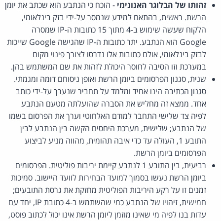
זהותו של הבלוגר האנונימי
- הוכח כי הנתבע הוא שכתב את יומן
הרשת. ראשית, בהתאם למידע שנמסר על-ידי בזק בינלאומי,
הלקוח שעשה שימוש ב-4 מתוך 15 כתובות ה-IP שמסרה
Google הוא הנתבע. יתר כתובות ה-IP שהגישה Google שייכות
לבזק בינלאומי, אולם כתובות אלו נדרסו לצורך פינוי מקום
במערכת וזו הסיבה לחוסר היכולת לזהות את שם המשתמש בהן.
שנית, סגנון הפרסומים ביומן הרשת ואופן ניסוחם דומה ומגמתי.
סגנון הכתיבה הינו אחיד ומלמד על תחביר שנערך על-ידי כותב
אחד. ממצא זה מחליש את הסברה שהועלתה מטעם הנתבע
לפיה צד שלישי התחבר למודם האלחוטי וערך את הפרסום בשמו
של הנתבע; שלישית, מערכת היחסים הקשה בין הנתבע לבין
התובע 1, העולה עד כדי איבה תהומית, מהווה מניע לביצוע
הפרסומים ביומן הרשת.
רביעית, בין התובע 1 לנתבע קיימת יריבות פוליטית. הפרסומים
ביומן הרשת נעשו בסמוך למועד הבחירות לוועד היישוב. סמיכות
זמנים זו על רקע היריבות הפוליטית מחזקת את גרסת התובעים;
חמישית, זיהויו של הנתבע כמי שהשתמש ב-4 כתובת IP, יחד עם
עדות בנו לפיה מי שאינו מוזמן ליומן הרשת אינו יכול לכתוב פוסט,