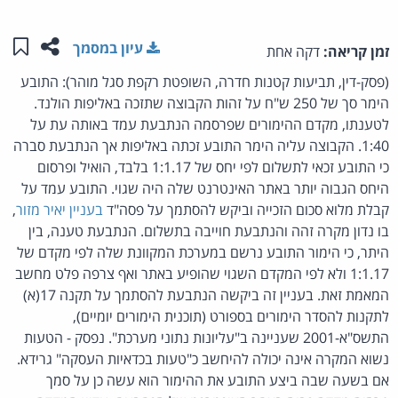
שתפו ע
שמו
עיון במסמך
זמן קריאה:
דקה אחת
(פסק-דין, תביעות קטנות חדרה, השופטת רקפת סגל מוהר): התובע
הימר סך של 250 ש"ח על זהות הקבוצה שתזכה באליפות הולנד.
לטענתו, מקדם ההימורים שפרסמה הנתבעת עמד באותה עת על
1:40. הקבוצה עליה הימר התובע זכתה באליפות אך הנתבעת סברה
כי התובע זכאי לתשלום לפי יחס של 1:1.17 בלבד, הואיל ופרסום
היחס הגבוה יותר באתר האינטרנט שלה היה שגוי. התובע עמד על
קבלת מלוא סכום הזכייה וביקש להסתמך על פסה"ד
בעניין יאיר מזור
,
בו נדון מקרה זהה והנתבעת חוייבה בתשלום. הנתבעת טענה, בין
היתר, כי הימור התובע נרשם במערכת המקוונת שלה לפי מקדם של
1:1.17 ולא לפי המקדם השגוי שהופיע באתר ואף צרפה פלט מחשב
המאמת זאת. בעניין זה ביקשה הנתבעת להסתמך על תקנה 17(א)
לתקנות להסדר הימורים בספורט (תוכנית הימורים יומיים),
התשס"א-2001 שעניינה ב"עליונות נתוני מערכת". נפסק - הטעות
נשוא המקרה אינה יכולה להיחשב כ"טעות בכדאיות העסקה" גרידא.
אם בשעה שבה ביצע התובע את ההימור הוא עשה כן על סמך