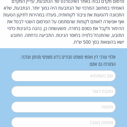
פרסום מקדם גבוה באתר האינטרנט של הנתבעת, עדיין המקדם
האמיתי במחשב המרכזי של הנתבעת היה נמוך יותר. הנתבעת, שלא
התכוונה להטעות את ציבור לקוחותיה, פעלה במהירות לתיקון הטעות
ואף אפשרה לאותם לקוחות שהסתמכו על הפרסום השגוי לבטל את
ההימור ולקבל את כספם בחזרה. משעשתה כן, נהגה בהגינות כלפי
התובע, שהתנהל כלפיה בחוסר הגינות. התביעה נדחתה. התובע
ישא בהוצאות בסך 500 ש"ח.
אלפי עורכי דין ואנשי משפט נעזרים בידע משפטי מהימן ועדכני.
הצטרפו גם אתם:
שם משתמש
*
דואל
*
סיסמה
*
סיסמה (שוב)
*