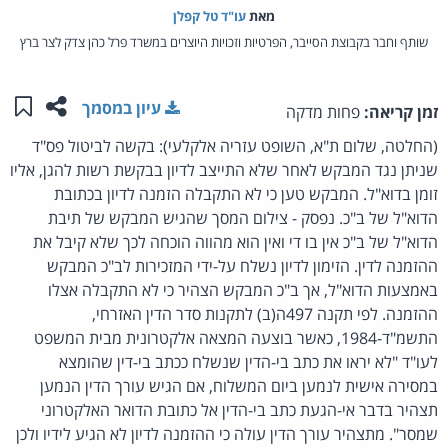
מאת‏
עו"ד טל קפלן
שותף וחבר בקבוצת הסייבר, הפרטיות וזכויות היוצרים במשרד פרל כהן צדק לצר ברץ
שתפו ע
שמו
עיון במסמך
זמן קריאה:
פחות מדקה
(החלטה, שלום ת"א, השופט עזריה אלקלעי): בקשה לביטול פס"ד
שניתן נגד המבקש לאחר שלא התייצב לדיון בבקשת רשות להגן, אליו
זומן בדוא"ל. המבקש טען כי לא התקבלה הזמנה לדיון בכתובת
הדוא"ל של ב"כ. נפסק - צילום המסך שהגיש המבקש של תיבת
הדוא"ל של ב"כ אין בו די ואין הוא מהווה הוכחה לכך שלא קיבל את
ההזמנה לדין. הזימון לדיון נשלח על-ידי המזכירות לב"כ המבקש
באמצעות הדוא"ל, אך ב"כ המבקש הצהיר כי לא התקבלה אצלו
ההזמנה. לפי תקנה 497ה(ב) לתקנות סדר הדין האזרחי,
התשמ"ד-1984, כאשר בוצעה המצאה אלקטרונית מבית המשפט
לעו"ד "לא יראו את כתב בי-הדין שנשלח ככתב בי-דין שהומצא
במסירה אישית לנמען ביום המשלוח, אם הגיש עורך הדין הנמען
תצהיר בדבר אי-הגעת כתב בי-הדין אל כתובת הדואר האלקטרוני
שמסר". מתצהיר עורך הדין עולה כי ההזמנה לדיון לא הגיע לידיו ולכן