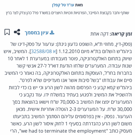
מאת‏
עו"ד טל קפלן
שותף וחבר בקבוצת הסייבר, הפרטיות וזכויות היוצרים במשרד פרל כהן צדק לצר ברץ
שתפו ע
שמו
עיון במסמך
זמן קריאה:
דקה אחת
(פסק-דין, מחוזי ת"א, השופט גדעון גינת): ערעור על פסק-דינו של
ביהמ"ש השלום בת"א מיום 1.12.2010 [
א 32588/08
]. המשיב, איש
שיווק בתחום האלקטרוניקה, פוטר מעבודתו במערערת 1 לאחר 10
שנות עבודה. המערערים שלחו הודעת דוא"ל ל-27 אנשי קשר
בחברות בחו"ל, העוסקות בתחום האלקטרוניקה, בה נאמר כי המשיב
סיים את עבודתו "בשל סיבות אשר אנו מעדיפים שלא לפרט".
ביהמ"ש קמא קבע כי הפרסום מהווה לשון הרע וכי יש בו כדי לבזות
ולהשפיל את המשיב ולפגוע בעתיד במשלח ידו. עוד נקבע כי
המערערים יפצו את המשיב ב-70,000 ש"ח וישאו בהוצאות בסך
30,000 ש"ח. על המערערים 2-3 הוטלה אחריות אישית. מכאן
הערעור. נפסק - אין בפרסומים עליהם הסתמך המשיב בתביעתו
משום לשון הרע כהגדרתה בסעיף 1 לחוק איסור לשון הרע. כאשר
מעסיק כותב "we had to terminate the employment", הרי