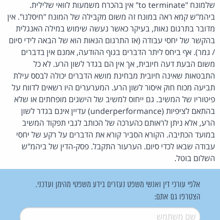
שלמונח "to terminate" אין בהכרח משמעות לוואי שלילית.
ביהמ"ש קמא ראה במונח זה משום מקבילה של המונח "חיסלנו". אין
מדובר בתרגום נאות, בעיקר כאשר נעשה שימוש במילה האנגלית
בהקשר של יחסי עבודה (אז התרגום הנאות הוא של הבאה לידי סיום
/ גמר). אף ביחס ליתר הדברים בגוף ההודעה, אמנם אין בדברים
משום הבעת דעה חיובית, אך אין הם בגדר לשון הרע. לא כל
התבטאות שאינה חיובית מבחינת מושא הדברים יכולה לבסס עילת
תביעה מכוח חוק איסור לשון הרע. המערערים היו רשאים לדווח על
פיטוריו של המשיב. גם ייחוס למשיב של הישגים מופחתים או שלא
בהתאם לציפיות (underperformance) עדיין אינם בגדר לשון
הרע, אלא ניתן לראותם כהערכה של הכותב לגבי תפקוד המשיב
במועד הכתיבה. הקורא הסביר קורא את הדברים על רקע של יחסי
עבודה שבאו לכדי סיום. הערעור התקבל. פסק-הדין של ביהמ"ש
השלום בוטל.
אלפי עורכי דין ואנשי משפט נעזרים בידע משפטי מהימן ועדכני.
הצטרפו גם אתם:
שם משתמש
*