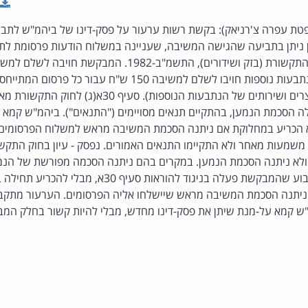
ופטת עפרה צ'רניאק): בקשת רשות ערעור על פסק-דינו של ביהמ"ש לתבי
ן ניתן בתביעה שהגישה המשיבה, שעניינה במשלוח הודעות פרסומת לתי
וכן את הוצאותיה. בנוסף, נתבעות נוספות חויבו לשלם למשיבה 150 ש"ח ע
שנשלחו נועדו לפרסם מוצרים ושירותים של הנתבעות הנוספות). 
 הסכמת הנמען, בהתקיים תנאים מסויימים ("התנאים"). ביהמ"ש קמא ק
 הכריע במחלוקת אם ניתנה הסכמת המשיבה מראש למשלוח הפרסומים,
ך משמעות מאחר ולא התקיימו התנאים האמורים. נפסק - עיון בחוק התק
ולא ניתנה הסכמת הנמען. במקרים בהם ניתנה הסכמה מפורשת של הנמע
לתנאים. לא היה מקום לקבוע שהמבקשת פעלה בניגוד להוראות סעי
יתנה הסכמת המשיבה מראש שיישלחו אליה הפרסומים. הערעור מתקבל.
מ"ש קמא על-מנת שיתן את פסק-דינו מחדש, מבלי להיות קשור בחלק המב