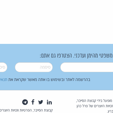
 משפטי מהימן ועדכני. הצטרפו גם אתם:
סיסמה
*
סיסמה
בהרשמה לאתר ובשימוש בו אתה מאשר שקראת את
תנאי
law.co.il מופעל בידי קבוצת הסייבר,
לינקדאין
טוויטר
פייסבוק
טלגרם
כויות היוצרים של פרל כהן
קבוצת הסייבר, הפרטיות וזכויות היוצרים
רץ.