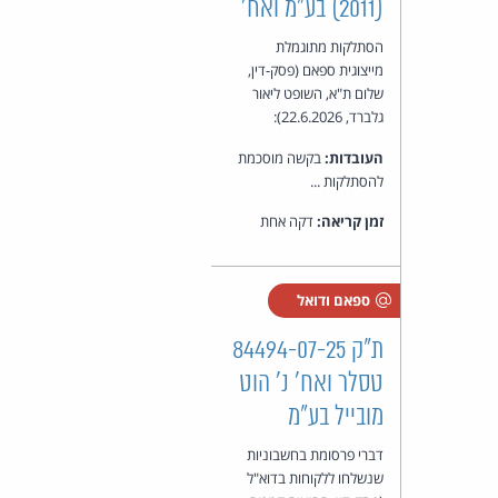
(2011) בע"מ ואח'
הסתלקות מתוגמלת
מייצוגית ספאם (פסק-דין,
שלום ת"א, השופט ליאור
גלברד, 22.6.2026):
העובדות:
בקשה מוסכמת
להסתלקות ...
זמן קריאה:
דקה אחת
ספאם ודואל
ת"ק 84494-07-25
טסלר ואח' נ' הוט
מובייל בע"מ
דברי פרסומת בחשבוניות
שנשלחו ללקוחות בדוא"ל