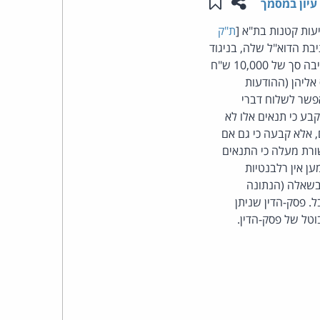
שתפו עמוד זה
שמור ב"תכנים שלי"
עיון במסמך
העומד
עות קטנות בת"א [
ת"ק
בת הדוא"ל שלה, בניגוד
בראש
להוראות סעיף 30א לחוק התקשורת (בזק ושידורים), התשמ"ב-1982. המבקשת חויבה לשלם למשיבה סך של 10,000 ש"ח
בור כל פרסום המתייחס אליהן (ההודעות
קבוצת
סעיף 30א(ג) לחוק התקשורת מאפשר לשלוח דברי
בע כי תנאים אלו לא
האינטרנט,
 אלא קבעה כי גם אם
שורת מעלה כי התנאים
הסייבר
ן אין רלבנטיות
ף 30א, מבלי להכריע תחילה בשאלה (הנתונה
וזכויות
 פסק-הדין שניתן
וטל של פסק-הדין.
היוצרים
של
פרל