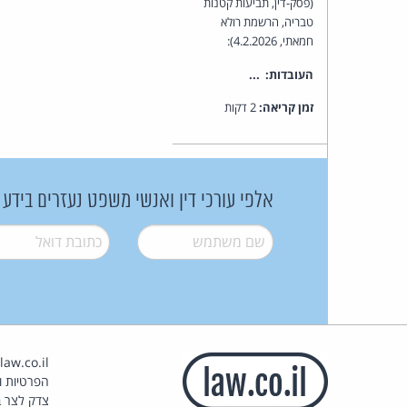
(פסק-דין, תביעות קטנות
טבריה, הרשמת רולא
חמאתי, 4.2.2026):
העובדות: ...
זמן קריאה:
2 דקות
אלפי עורכי דין ואנשי משפט נעזרים בידע
שם משתמש
*
דואל
*
הפרטיות וז
צדק לצר ב