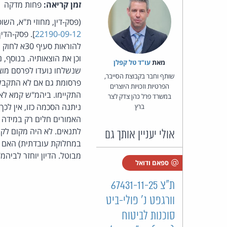
זמן קריאה:
פחות מדקה
(פסק-דין, מחוזי ת"א, הש
22190-09-12
]. פסק-הדי
מאת‏
עו"ד טל קפלן
שותף וחבר בקבוצת הסייבר,
פרסומת גם אם לא התקבלה
הפרטיות וזכויות היוצרים
התקיימו. ביהמ"ש קמא לא
במשרד פרל כהן צדק לצר
ניתנה הסכמה כזו, אין לכ
ברץ
האמורים חלים רק במידה 
אולי יעניין אותך גם
במחלוקת עובדתית) האם נ
מבוטל. הדיון יוחזר לביה
ספאם ודואל
ת"צ 67431-11-25
וורגפט נ' פולי-ביט
סוכנות לביטוח