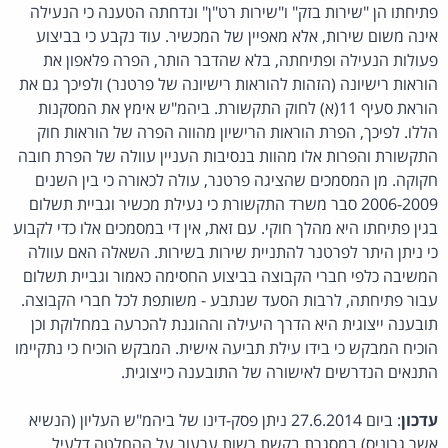
פתיחתו הן "שירות בזק" ו"שירות רט"ן" ונדחתה הטענה כי הנעילה
אינה משום שירות, אלא מאפיין של המכשיר. עוד נקבע כי בביצוע
פעולות הנעילה ופתיחתה, בלא שהדבר הותר, הפרה פלאפון את
הוראות רישיונה (הזהות להוראות רישיונה של פרטנר) ולפיכך גם את
הוראת סעיף 11(א) לחוק התקשורת. ביהמ"ש אימץ את המסקנות
הללו. לפיכך, הפרת הוראות הרישיון מהווה הפרה של הוראות חוק
התקשורת והפרות אלו מהוות בנסיבות העניין עוולה של הפרת חובה
חקוקה. מן המסמכים שהציגה פרטנר, עולה לכאורה כי בין השנים
2006-2009 סבר משרד התקשורת כי נעילת מכשיר וגביית תשלום
בגין פתיחתו היא מהלך חוקי. עם זאת, אין די במסמכים אלו כדי לקבוע
כי ניתן היתר לפרטנר להתניית שירות בשירות. השאלה האם עוולה
המשיבה כלפי חברי הקבוצה בביצוע החסימה כאמור וגביית תשלום
עבור פתיחתה, לרבות הסעד שנתבע - משותפת לכל חברי הקבוצה.
תובענה ייצוגית היא הדרך היעילה וההוגנת להכרעה במחלוקת וכן
הוכיח המבקש כי בידו עילת תביעה אישית. המבקש הוכיח כי נתקיימו
התנאים הנדרשים לאישורה של התובענה כייצוגית.
עדכון
: ביום 27.6.2014 ניתן פסק-דינו של ביהמ"ש העליון (הנשיא
אשר גרוניס) במסגרת בקשת רשות ערעור על ההחלטה דלעיל.