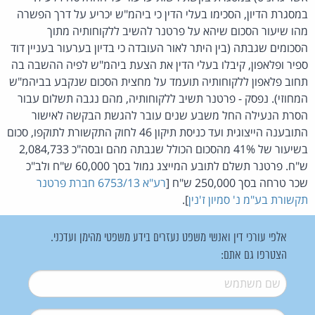
במסגרת הדיון, הסכימו בעלי הדין כי ביהמ"ש יכריע על דרך הפשרה
מהו שיעור הסכום שיהא על פרטנר להשיב ללקוחותיה מתוך
הסכומים שגבתה (בין היתר לאור העובדה כי בדיון בערעור בעניין דוד
ספיר ופלאפון, קיבלו בעלי הדין את הצעת ביהמ"ש לפיה ההשבה בה
תחוב פלאפון ללקוחותיה תועמד על מחצית הסכום שנקבע בביהמ"ש
המחוזי). נפסק - פרטנר תשיב ללקוחותיה, מהם נגבה תשלום עבור
הסרת הנעילה החל משבע שנים עובר להגשת הבקשה לאישור
התובענה הייצוגית ועד כניסת תיקון 46 לחוק התקשורת לתוקפו, סכום
בשיעור של 41% מהסכום הכולל שגבתה מהם ובסה"כ 2,084,733
ש"ח. פרטנר תשלם לתובע המייצג גמול בסך 60,000 ש"ח ולב"כ
שכר טרחה בסך 250,000 ש"ח [
רע"א 6753/13 חברת פרטנר
תקשורת בע"מ נ' סמיון ז'נין
].
אלפי עורכי דין ואנשי משפט נעזרים בידע משפטי מהימן ועדכני.
הצטרפו גם אתם:
שם משתמש
*