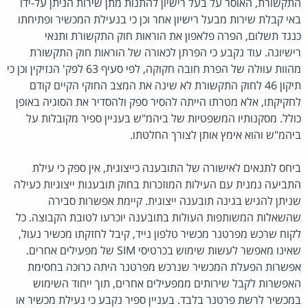
התקשורת, האוסר על בעל רישיון להתנות מתן שירות הניתן על-ידו
באי קבלת שירות מבעל רישיון אחר וכן כי בנעילת המכשיר ופתיחתו
כנגד תשלום, הפרה פלאפון את הוראות חוק התקשורת ותנאי
רישיונה. עוד נקבע כי הפרתן לכאורה של הוראות חוק התקשורת
מהוות עוולה של הפרת חובה חקוקה, לפי סעיף 63 לפק' הנזיקין וכן כי
תיקון 46 לחוק התקשורת לא שינה את המצב החוקי הקיים קודם
לחקיקתו, אלא מטרתו הייתה להסיר ספק ולהסדיר את הסוגיה באופן
כולל. מסקנותיו המשפטיות של ביהמ"ש בעניין ספיר מקובלות על
ביהמ"ש והוא אימץ אותן לצורך החלטתו.
ביחס לתנאים לאישורה של התובענה כייצוגית, אין ספק כי עילת
התביעה נמנית עם העילות המוזכרות בחוק תובענות ייצוגיות כעילה
שניתן להגיש בגינה תובענה ייצוגית. קיימת אפשרות סבירה
שהשאלות המשותפות העולות בתובענה יוכרעו לטובת הקבוצה. כל
לקוח שרכש מפרטנר מכשיר טלפון נייד, קיבל לחזקתו מכשיר נעול,
שאינו מאפשר לעשות שימוש בכרטיסי SIM של מפעילים אחרים.
אפשרות הפעלת המכשיר שנרכש מפרטנר היתה כרוכה בחסימת
האפשרות לקבל שירותים ממפעילים אחרים, תוך ייחוד השימוש
במכשיר לרשת פרטנר בלבד. בעניין ספיר נקבע כי נעילת מכשיר או