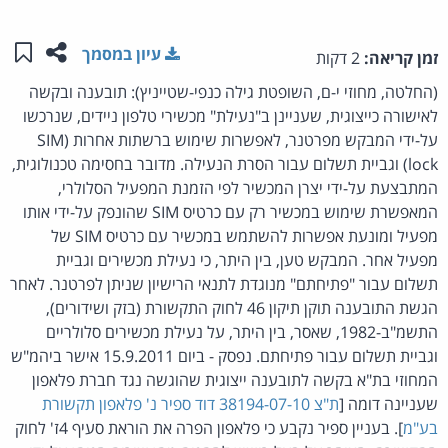
שתפו ע
שמו
עיון במסמך
זמן קריאה:
2 דקות
(החלטה, מחוזי י-ם, השופטת גילה כנפי-שטייניץ): תובענה ובקשה
לאישורה כייצוגית, שעניינן ב"נעילת" מכשירי טלפון ניידים, שנרכשו
על-ידי המבקש מפרטנר, לאפשרות שימוש ברשתות אחרות (SIM
lock) וגביית תשלום עבור הסרת הנעילה. מדובר בחסימה טכנולוגית,
המתבצעת על-ידי יצרן המכשיר לפי הזמנת המפעיל הסלולרי,
המאפשרת שימוש במכשיר רק עם כרטיס SIM שהונפק על-ידי אותו
מפעיל ומונעת אפשרות להשתמש במכשיר עם כרטיס SIM של
מפעיל אחר. המבקש טען, בין היתר, כי נעילת מכשירים וגביית
תשלום עבור "פתיחתם" מנוגדת לתנאי הרישיון שניתן לפרטנר. לאחר
הגשת התובענה תוקן תיקון 46 לחוק התקשורת (בזק ושידורים),
התשמ"ב-1982, שאסר, בין היתר, על נעילת מכשירים סלולריים
וגביית תשלום עבור פתיחתם. נפסק - ביום 15.9.2011 אישר ביהמ"ש
המחוזי בת"א בקשה לתובענה ייצוגית שהוגשה נגד חברת פלאפון
שעניינה דומה [
ת"צ 38194-07-10 דוד ספיר נ' פלאפון תקשורת
בע"מ
]. בעניין ספיר נקבע כי פלאפון הפרה את הוראת סעיף 4ז' לחוק