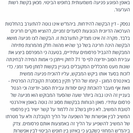
באופן הפוגע פגיעה משמעותית בחופש הביטוי. מכאן בקשת רשות
הערעור.
נפסק - דין הבקשה להידחות. ביהמ"ש אינו נוטה להתערב בהחלטות
הערכאה הדיונית הנוגעות לסעדים זמניים, להוציא מקרים חריגים
בלבד. מקרה זה אינו מצדיק התערבות זו. הבקשה לצו מניעה מושא
הבקשה הינה חריגה בשל כך שהיא מהווה חלק מהמרצת פתיחה
המבקשת להגביל פרסומים עתידיים, בטענה כי המפרסם ביצע את
עבירת הסוב-יודיצה לפי ס' 71 לחוק וייתכן כי אמות המידה לבחינתה
שונות מעט מהכללים המקובלים בעניין בקשות למתן סעד זמני. כדי
לזכות בסעד אותו ביקש המבקש, עליו להוכיח פגיעה ממשית
באינטרס המוגן - קיומו של הליך תקין במסגרת הקובלנה הפרטית -
וזאת אף מעבר להוכחת קיום יסודות עבירת הסוב-יודיצה וכי הנטל
בעניין זה הינו גבוה ביותר שעה שהסעד המבוקש הוא מניעה של
פרסום עתידי. מאזן הנוחות בבקשות מסוג זה נוטה באופן איהרנטי
לטובת המשיב. לא ניתן בשלב זה ללמוד על קשר ישיר בין פרסומי
המשיב לבין אפשרות של השפעה על הליך הקובלנה ולא על מטרתו
של המשיב להשפיע על הליך זה באמצעות אותם פרסומים. צדק
ביהמ"ש המחוזי כשקבע כי באיזון בין חופש הביטוי לבין אפשרות