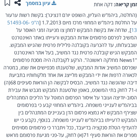
שתפו ע
שמו
עיון במסמך
זמן קריאה:
דקה אחת
(החלטה, ביהמ"ש העליון, השופט יורם דנציגר): בקשת רשות ערעור
על החלטת ביהמ"ש המחוזי מרכז מיום 1.7.2013 [
ה"פ 51493-06-
13
], שדחה את בקשת המבקש למתן צו מניעה זמני האוסר על
המשיב לפרסם פרסומים אודות המבקש ורעייתו באתר האינטרנט
שבבעלותו, עד להכרעה בקובלנה פלילית פרטית שהגיש המבקש.
המבקש הגיש קובלנה פרטית נגד המשיב, בעל אתר האינטרנט
"News1 מחלקה ראשונה". הרקע לקובלנה היה מסכת פרסומים
שפרסם המשיב אודות המבקש, שלטענתו מכפישים את שמו, במטרה
לכאורה לרפות את ידי המבקש מלייצג את אחד מלקוחותיו בתביעת
דיבה שהוגשה נגד המשיב. הבסיס לבקשה הן הוראות סעיפים 68(ה)
ו-71 לחוק בתי המשפט, באופן שלטענת המבקש מגבש את עבירת
הסוב-יודיצה ועובר על איסור הפרסום המוטל על הליכים המתנהלים
בביהמ"ש לענייני משפחה. ביהמ"ש המחוזי קבע כי בפרסומים
שצירף המבקש לא נמצא פרסום הדן בעניינים המתנהלים בין
המבקש לרעייתו בביהמ"ש לענייני משפחה. בנוסף, נקבע כי יש
להעדיף הטלת סנקציה בדיעבד, ככל ויתברר כי פרסומים מסוימים
מפרים את הוראות סעיף 71(א) לחוק, על-פני מניעת פרסומם מראש