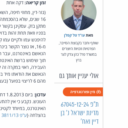
זמן קריאה:
דקה אחת
(גזר-דין, מחוזי חיפה, ה
16 שנים, שלא בהסכמתה
מתקן בזק. עסקינן בקשר
בפניו וזאת תחת זהות בדו
מאת‏
עו"ד טל קפלן
להיפגש עמו ולקיים עמו ק
שותף וחבר בקבוצת הסייבר,
מ-16, אז נוצר הקשר 
הפרטיות וזכויות היוצרים
במשרד פרל כהן צדק לצר
תוך שימוש ברשת האינטר
ברץ
אולי יעניין אותך גם
מהם 6 לריצוי בפועל (בעבודות שירות) והיתרה על תנאי. בנוסף, הנאשם יפצה את נפגעת העבירה ב-60,000 ש"ח.
מין ופורנוגרפיה
עדכון
: בי
העונש. נקבע כי אין להתע
ת"פ 67045-12-24
האינטרנט, במיוחד לקטיני
מדינת ישראל נ' בן
בהצלחה {
ע"פ 3811/13 מדינת ישראל נ' פלוני
דיין ואח'