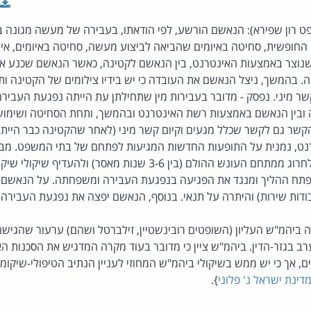
שופט רון שפירא): הנאשם הורשע, לפי הודאתו, בעבירה של מעשה מגונה
 החופשית, סחיטה באיומים שהביאה לביצוע מעשה, סחיטה באיומים, אי
 שנוצר באמצעות האינטרנט, בין הנאשם לקטינה, כאשר הנאשם שכנע 
יה. בהמשך, ניצל הנאשם את העובדה כי יש בידיו צילומים של הקטינה ו
שר מיני. נפסק - מדובר בעבירות מין שתחילתן עת הייתה נפגעת העביר
בינה ובין הנאשם באמצעות רשת האינטרנט ובהמשך, ותחת הסחיטה ושימוש
נט, נמנית על התופעות החדשות המגיעות לפתחם של בתי המשפט. מב
העבירה, ראוי במקרה זה לחרוג ממתחם העונש ההולם (בין 3-6 שנות מאסר)
ום 1.8.2013 דחה ביהמ"ש העליון (השופטים רובינשטיין, זילברטל ושהם) ערעור שה
רב בגזר-הדין. ביהמ"ש ציין כי מדובר בעוד מקרה המדגיש את הסכנות ה
ם, אך כי יש ממש בשיקולי ביהמ"ש המחוזי לעניין הנתיב הטיפולי-שיקומ
}.