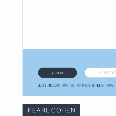
כהן
צדק
לצר
ברץ.
פועל
מ־1996
 (שוב)
*
 השימוש
באתר ו
מדיניות הפרטיות
והסכמת להם.