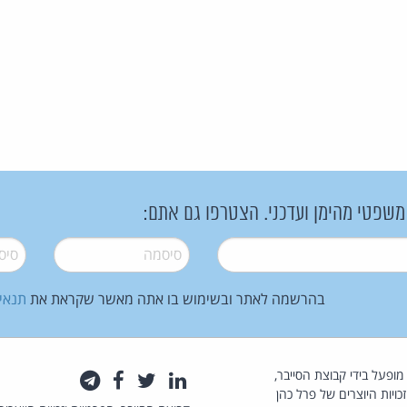
 משפטי מהימן ועדכני. הצטרפו גם אתם:
סיסמה
*
סיסמה
בהרשמה לאתר ובשימוש בו אתה מאשר שקראת את
תנאי
law.co.il מופעל בידי קבוצת הסייבר,
לינקדאין
טוויטר
פייסבוק
טלגרם
כויות היוצרים של פרל כהן