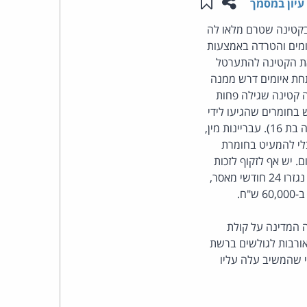
שתפו עמוד זה
שמור ב"תכנים שלי"
עיון במסמך
העומד
 בקטינה שטרם מלאו לה
ומים והטרדה באמצעות
בראש
את הקטינה להתערטל
תחת איומים דרש ממנה
קבוצת
ה קטינה שגילה פחות
 בחומרים שהגיעו לידי
האינטרנט,
הנאשם באינטרנט, עבר הקשר גם לקשר שכלל מגעים וקיום קשר מיני (לאחר שהקטינה כבר הייתה בת 16). עבריינות מין,
לי להמעיט בחומרת
הסייבר
 ולהעדיף שיקולי שיקום. יש אף לזקוף לזכות
הנאשם את הודאתו מיד בפתח ההליך ומנגד את הפגיעה בנפגעת העבירה ומשפחתה. על הנאשם נגזרו 24 חודשי מאסר,
וזכויות
היוצרים
גישה המדינה על קולת
אורבות לגולשים ברשת
של
י שהמשיב עלה עליו
פרל