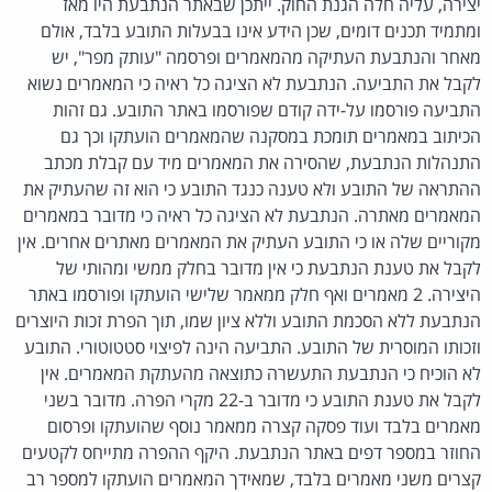
יצירה, עליה חלה הגנת החוק. ייתכן שבאתר הנתבעת היו מאז
ומתמיד תכנים דומים, שכן הידע אינו בבעלות התובע בלבד, אולם
מאחר והנתבעת העתיקה מהמאמרים ופרסמה "עותק מפר", יש
לקבל את התביעה. הנתבעת לא הציגה כל ראיה כי המאמרים נשוא
התביעה פורסמו על-ידה קודם שפורסמו באתר התובע. גם זהות
הכיתוב במאמרים תומכת במסקנה שהמאמרים הועתקו וכך גם
התנהלות הנתבעת, שהסירה את המאמרים מיד עם קבלת מכתב
ההתראה של התובע ולא טענה כנגד התובע כי הוא זה שהעתיק את
המאמרים מאתרה. הנתבעת לא הציגה כל ראיה כי מדובר במאמרים
מקוריים שלה או כי התובע העתיק את המאמרים מאתרים אחרים. אין
לקבל את טענת הנתבעת כי אין מדובר בחלק ממשי ומהותי של
היצירה. 2 מאמרים ואף חלק ממאמר שלישי הועתקו ופורסמו באתר
הנתבעת ללא הסכמת התובע וללא ציון שמו, תוך הפרת זכות היוצרים
וזכותו המוסרית של התובע. התביעה הינה לפיצוי סטטוטורי. התובע
לא הוכיח כי הנתבעת התעשרה כתוצאה מהעתקת המאמרים. אין
לקבל את טענת התובע כי מדובר ב-22 מקרי הפרה. מדובר בשני
מאמרים בלבד ועוד פסקה קצרה ממאמר נוסף שהועתקו ופרסום
החוזר במספר דפים באתר הנתבעת. היקף ההפרה מתייחס לקטעים
קצרים משני מאמרים בלבד, שמאידך המאמרים הועתקו למספר רב