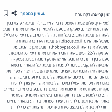
שתפו ע
שמו
עיון במסמך
זמן קריאה:
דקה אחת
(פסק-דין, שלום צפת, השופטת רבקה איזנברג): תביעה לפיצוי בגין
הפרת זכות יוצרים, שעיקרה בטענה להעתקת מאמרים מאתר התובע
לאתר הנתבעת. התובע, בעל חוות גידול דגי נוי (בשם דיסקוס הגליל),
מפעיל את האתר discus.co.il. הנתבעת היא חברה מתחרה
ומפעילה את האתר hobbypet.co.il. התובע טען כי הנתבעת
העתיקה ל-22 דפים באתר הובי מאמרים מאתר דיסקוס. הנתבעת
טענה, בין היתר, כי התובע הוא שהעתיק ממנה תכנים. נפסק - דין
התביעה להתקבל. בניגוד לטענת הנתבעת, על המאמרים נשוא
התביעה חלה הגנת זכות יוצרים. מאמרים הם בגדר יצירה ספרותית ,
גם אם הם מהווים סיכום או תמצית של נתונים ידועים ובלבד שיש
בהם רמה מסוימת ואפילו נמוכה של ביטוי אישי. אין צורך להוכיח
מקוריות ספרותית או חדשנות ואין בטענת הנתבעת, כי מדובר במידע
ידוע, כדי לפגוע בהגנת החוק. מדובר בשלושה מאמרים שפורסמו
באתר התובע ועונים להגדרת יצירה ספרותית. הידע במאמרים אינו
ייחודי לתובע, אולם בעצם סידורו, עריכתו, תמצותו, יש כדי להוות