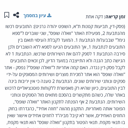
שתפו ע
שמו
עיון במסמך
זמן קריאה:
דקה אחת
(פסק-דין, תביעות קטנות ת"א, השופט יהודה גרניט): התובעים רכשו
מהנתבעת 2, מפעילת האתר "וואלה שופס", שני שוברים ל"ספא
גימל" שבבעלות הנתבעת 1. המועד לקבלת העיסוי תואם בין
התובעים לנתבעת 1, אך התובעים הגיעו לספא ללא השוברים ולכן
סירבה הנתבעת 1 לספק להם את השירותים שרכשו. הנתבעת 1 לא
הגישה כתב הגנה ולא התייצבה במועד הדיון, לכן זכאים התובעים
לקבל פסק-דין נגדה. האם קמה אחריות ל"וואלה שופס"? נפסק - אתר
"וואלה שופס" הוא אתר למכירת מוצרים ושירותים המסופקים על-ידי
ספקים ונותני שירותים שונים. הנתבעת 2 טענה כי אין יריבות בינה
לבין התובעים, כיוון שהיא רק מאפשרת ללקוחות פוטנציאליים לרכוש
באתר שלה, כשהם מתקשרים בהסכם מתאים מול הספקים ונותני
השירותים. הנתבעת 2 אף הפנתה לתקנון האתר "וואלה שופס",
הפוטר אותה מאחריות. התקנון מהווה "חוזה אחיד", כהגדרתו בחוק
החוזים האחידים, אשר לא קיבל מביה"ד לחוזים אחידים אישור שאין
בו תנאי מקפח. תנאי הפטור בתקנון "וואלה שופס" הוא תנאי מקפח,