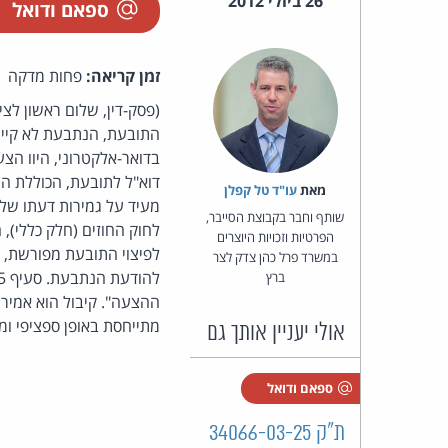
26 ביולי 2012
ספאם ודואל
זמן קריאה:
פחות מדקה
(פסק-דין, שלום ראשון לצי
התובעת, הנתבעת לא קיימ
דוא"ל לתובעת, הכוללת הצ
מאת‏
עו"ד טל קפלן
שותף וחבר בקבוצת הסייבר,
הפרטיות וזכויות היוצרים
במשרד פרל כהן צדק לצר
ברץ
ההצעה". קיבול הוא אמיר
מתייחסת באופן ספציפי ו
אולי יעניין אותך גם
ספאם ודואל
ת"ק 34066-03-25