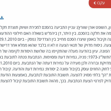
עקבו
ון, השופט אורן שוורץ): עניין התביעה בהסכם למכירת ושיווק תוצרת חקל
ה את חלקה בהסכם. בין היתר, דן ביהמ"ש בשאלה האם חילופי ההודעות 
עה. ניסוח מדויק של תנאי הצעה זו לא זו בלבד שהוא ממלא אחר דרישת
לחוק החוזים (חלק כללי), התשל"ג-1973: פניה, גמירות דעת ומסוימות. הנתבעת פנתה
להודעת הנתבעת. סעיף 5 לחוק החוזים עוסק בקיבול ומונה 2 יסודות: גמירות ד
ת "הן" בלתי מסויג להצעה. תשובת התובעת לנתבעת, באמצעות הודעת ד
מדויק לפרטי הצעת הנתבעת. בכך, מהווה תשובת התובעת קיבול להצעת