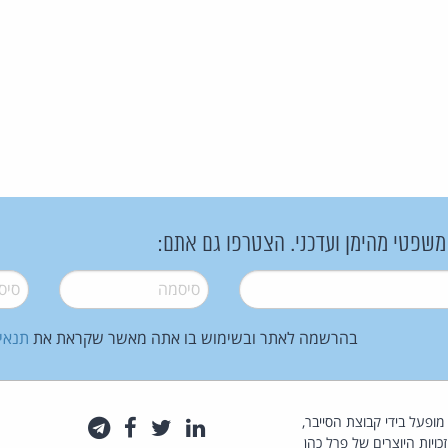
 משפטי מהימן ועדכני. הצטרפו גם אתם:
סיסמה
*
סיסמה
בהרשמה לאתר ובשימוש בו אתה מאשר שקראת את
תנאי
law.co.il מופעל בידי קבוצת הסייבר,
לינקדאין
טוויטר
פייסבוק
טלגרם
כויות היוצרים של פרל כהן