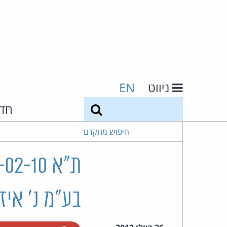
ניווט
EN
חיפוש
חד
חיפוש מתקדם
בע"מ נ' איז