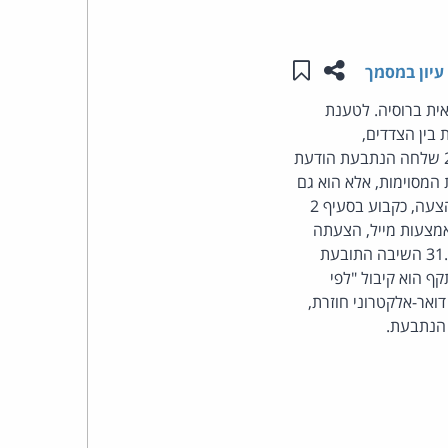
העומד
שתפו עמוד זה
שמור ב"תכנים שלי"
עיון במסמך
בראש
אית ברוסיה. לטענת
בין הצדדים,
קבוצת
בדואר-אלקטרוני, היוו הצעה וקיבול באופן שיצרו הסכם מחייב בין הצדדים? נפסק - ביום 29.1.2010 שלחה הנתבעת הודעת
האינטרנט,
 המסוימות, אלא הוא גם
מעיד על גמירות דעתו של הפונה. עיון בהודעה מעלה שהתקיימו בה שלושת היסודות לקיומה של הצעה, כקבוע בסעיף 2
הסייבר
 לתובעת באמצעות מייל, הצעתה
לפיצוי התובעת מפורשת, מדויקת וברורה ולכן מעידה על גמירות דעתה של הנתבעת. ביום 31.1.2010 השיבה התובעת
וזכויות
עת והודעה. קיבול תקף הוא קיבול "לפי
ואר-אלקטרוני חוזרת,
היוצרים
 הנתבעת.
של
פרל