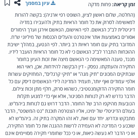
שתפו ע
שמו
עיון במסמך
זמן קריאה:
פחות מדקה
(החלטה, שלום ראשון לציון, השופט רפי ארניה): בקשה להורות
למאשימה לסרוק את כל חומר הראיות בתיק ולהעבירו במדיה
דיגיטלית לב"כ הנאשם. לפי האישום, הנאשם אירגן וערך הימורים
אסורים באמצעות אתר אינטרנט והעלים הכנסות של מיליוני ש"ח.
המדובר בתיק עם חומר ראיות רב ביותר. לפי הנטען, במהלך ישיבת
ההוכחות התברר לב"כ הנאשם כי לא כל חומר הראיות הועבר לידיו.
מנגד, טענה המאשימה כי הנאשם מיצה את זכות העיון בחומר
החקירה והעתקתו. נפסק - דין הבקשה להידחות. אכן, ראוי הוא
שבתיקים המכונים "תיק מגה" או "תיקי קרגלים", המחזיקים עשרות
אלפי עמודים ואף יותר, תעמיד המדינה לידי הנאשמים דיסק עם כל
חומר החקירה הדוקומנטטיבי, כשהוא סרוק, חלף מתן זכות צילום.
הדבר נדרש לא רק לנוחות הסניגור, אלא אף כדי למנוע תקלות
הנובעות מהיקפו הרב של החומר. הדבר דרוש גם לנוחות ביהמ"ש.
בעולם הדיגיטלי של ימינו, אליו הצטרפה תוכנת "נט המשפט", הדבר
מתבקש ונדרש. יחד עם זאת, לא זהו המקרה בתיק זה. ביהמ"ש לא
שוכנע כי המדינה לא העמידה לרשות ההגנה את כל חומר החקירה,
או כי הדבר לא נעשה כיאות, או כי ככל שחומרי חקירה מסויימים אינם