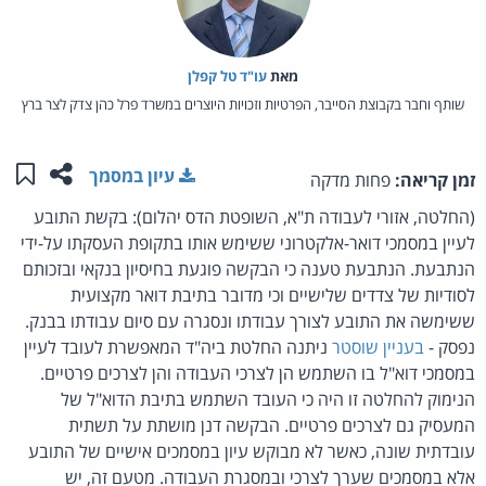
מאת‏
עו"ד טל קפלן
שותף וחבר בקבוצת הסייבר, הפרטיות וזכויות היוצרים במשרד פרל כהן צדק לצר ברץ
שתפו ע
שמו
עיון במסמך
זמן קריאה:
פחות מדקה
(החלטה, אזורי לעבודה ת"א, השופטת הדס יהלום): בקשת התובע
לעיין במסמכי דואר-אלקטרוני ששימש אותו בתקופת העסקתו על-ידי
הנתבעת. הנתבעת טענה כי הבקשה פוגעת בחיסיון בנקאי ובזכותם
לסודיות של צדדים שלישיים וכי מדובר בתיבת דואר מקצועית
ששימשה את התובע לצורך עבודתו ונסגרה עם סיום עבודתו בבנק.
נפסק -
בעניין שוסטר
ניתנה החלטת ביה"ד המאפשרת לעובד לעיין
במסמכי דוא"ל בו השתמש הן לצרכי העבודה והן לצרכים פרטיים.
הנימוק להחלטה זו היה כי העובד השתמש בתיבת הדוא"ל של
המעסיק גם לצרכים פרטיים. הבקשה דנן מושתת על תשתית
עובדתית שונה, כאשר לא מבוקש עיון במסמכים אישיים של התובע
אלא במסמכים שערך לצרכי ובמסגרת העבודה. מטעם זה, יש