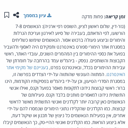
שתפו ע
שמו
עיון במסמך
זמן קריאה:
פחות מדקה
(גזר-דין, שלום ראשון לציון, השופט רפי ארניה): הנאשמים 7-8
הורשעו, לפי הודאתם, בעבירה של סיוע לאירגון ועריכת הגרלות
והימורים וביצוע פעולה ברכוש אסור. הנאשמים שימשו כשליחים
במסגרת אתר הימורי ספורט באינטרנט ותפקידם היה לאסוף ולהעביר
בפועל את כספי ההימורים בין המהמרים השונים, עובדי האתר, ראשי
הקבוצות והשותפים. נפסק - ביהמ"ש עמד בהרחבה על חומרתן של
עבירות ההימורים בכלל, ובאינטרנט בפרט,
בעניינם של מקימי אתר
האינטרנט
. המתווה העונשי שהותווה על-ידי הצדדים בפרשה זו,
במסגרת הסדרי הטיעון, וכן על-ידי ביהמ"ש בפסיקותיו הקודמות, הינו
ברור: ראשי קבוצות נידונו לתקופות מאסר בפועל וקנס, ואילו אנשי
התשתית נידונו למאסרים מותנים בלבד וקנס. פעילותם של
הנאשמים כאן קרובה יותר לקלדנים ואנשי התשתית מאשר לראשי
קבוצות. כמו הקלדנים שהקלידו נתוני הימורים שנמסרו להם על-ידי
אחרים, אין בפעילות הנאשמים כל ניצוץ של תכנון או שיקול דעת,
אלא ביצוע הוראות. כמו הקלדנים ואנשי ההיי-טק, כך הנאשמים קיבלו