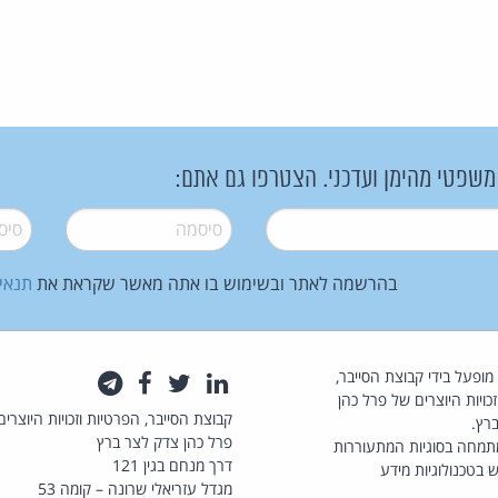
 משפטי מהימן ועדכני. הצטרפו גם אתם:
סיסמה
*
סיסמה
בהרשמה לאתר ובשימוש בו אתה מאשר שקראת את
תנאי
law.co.il מופעל בידי קבוצת הסייבר,
לינקדאין
טוויטר
פייסבוק
טלגרם
כויות היוצרים של פרל כהן
קבוצת הסייבר, הפרטיות וזכויות היוצרים
רץ.
פרל כהן צדק לצר ברץ
תמחה בסוגיות המתעוררות
דרך מנחם בגין 121
 בטכנולוגיות מידע
מגדל עזריאלי שרונה – קומה 53