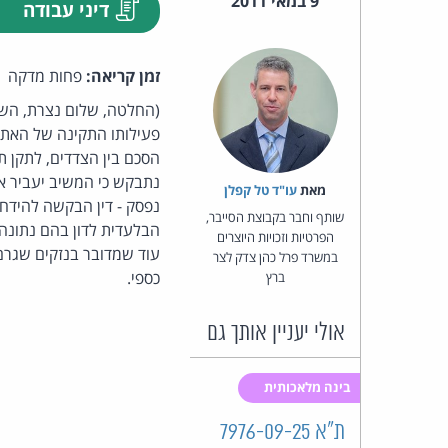
9 במאי 2011
דיני עבודה
זמן קריאה:
פחות מדקה
(החלטה, שלום נצרת, השו
פעילותו התקינה של האתר
הסכם בין הצדדים, לתקן 
נתבקש כי המשיב יעביר את
מאת‏
עו"ד טל קפלן
נפסק - דין הבקשה להידחו
שותף וחבר בקבוצת הסייבר,
הבלעדית לדון בהם נתונה ל
הפרטיות וזכויות היוצרים
עוד שמדובר בנזקים שגרם
במשרד פרל כהן צדק לצר
כספי.
ברץ
אולי יעניין אותך גם
בינה מלאכותית
ת"א 7976-09-25