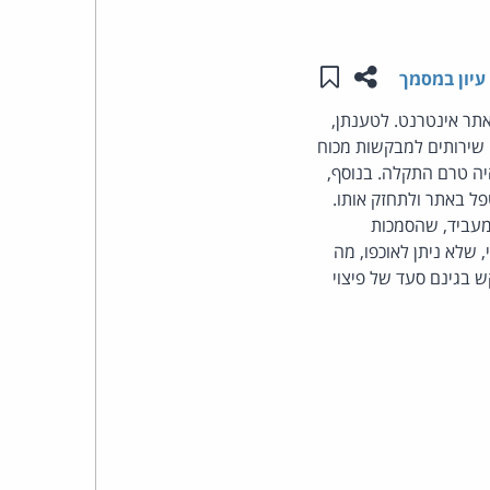
העומד
שתפו עמוד זה
שמור ב"תכנים שלי"
עיון במסמך
בראש
תר אינטרנט. לטענתן,
 שירותים למבקשות מכוח
קבוצת
ה טרם התקלה. בנוסף,
האינטרנט,
ל באתר ולתחזק אותו.
-מעביד, שהסמכות
הסייבר
 שלא ניתן לאוכפו, מה
 בגינם סעד של פיצוי
וזכויות
היוצרים
של
פרל