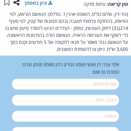
שתפו ע
שמו
עיון במסמך
זמן קריאה:
פחות מדקה
(גזר-דין, שלום כפ"ס, השופט אהרן ד. גולדס): הנאשם הורשע, לפי
הודאתו, בהחזקת פרסומי תועבה ובהם תמונות של קטין, לפי סעיף
214(ב3) לחוק העונשין. נפסק - הצדדים הגיעו להסדר טיעון שיש בו
כדי לשקף את הענישה הראויה. הנאשם הודה בהזדמנות הראשונה.
על הנאשם נגזר מאסר על תנאי לתקופה של 5 חודשים וקנס בסך
3,600 ש"ח. ניתן צו להשמדת המוצגים.
אלפי עורכי דין ואנשי משפט נעזרים בידע משפטי מהימן ועדכני.
הצטרפו גם אתם:
שם משתמש
*
דואל
*
סיסמה
*
סיסמה (שוב)
*