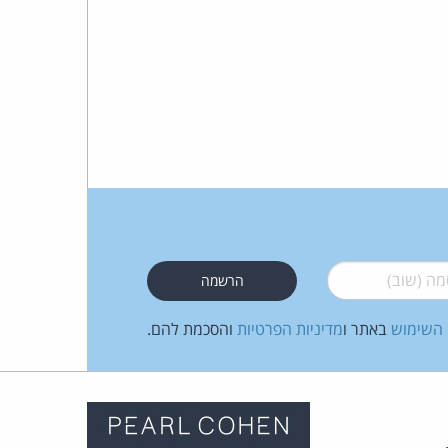
כהן
צדק
לצר
ברץ.
פועל
מ־1996
 (שוב)
*
 השימוש
באתר ו
מדיניות הפרטיות
והסכמת להם.