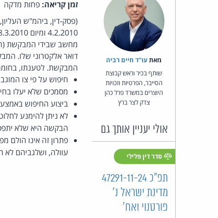
זמן קריאה:
פחות מדקה
(פסק-דין, ביהמ"ש העליון
4.2.2010 ומיום 18.3.2010 [
מחשב שבידי המבקשת (חבר
מאת‏
עו"ד חיים רביה
המבקשת. לטענתו, בחומר 
שותף בכיר וראש קבוצת
חיפוש על פי צו המוגב
הסייבר, הפרטיות וזכויות
מסמכים שלא יעלו בחיפ
היוצרים במשרד פרל כהן
צדק לצר ברץ
ביצוע החיפוש באמצעות
לא ניתן להימנע לחלוט
הבקשה היא שלא יתפסו
אולי יעניין אותך גם
פתרון זה אינו הולם מפ
עוולה, ושלגביהם לא חל
סדר דין פלילי
תפ"כ 47291-11-24
מדינת ישראל נ'
פורטנוי ואח'