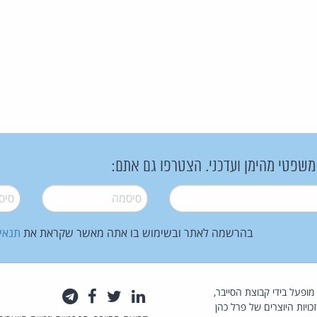
 משפטי מהימן ועדכני. הצטרפו גם אתם:
סיסמה
*
סיסמה
בהרשמה לאתר ובשימוש בו אתה מאשר שקראת את
תנאי
law.co.il מופעל בידי קבוצת הסייבר,
לינקדאין
טוויטר
פייסבוק
טלגרם
כויות היוצרים של פרל כהן