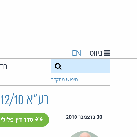
ניווט
EN
חיפוש
חד
חיפוש מתקדם
רע"א 1812/10 עו"ד איתן גבאי ואח' נ' תום קפלן ואח'
30 בדצמבר 2010
סדר דין פלילי