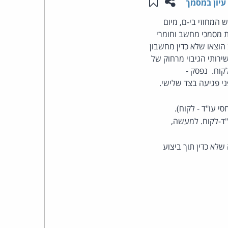
שתפו עמוד זה
שמור ב"תכנים שלי"
עיון במסמך
העומד
 המחוזי בי-ם, מיום
סת מסמכי מחשב וחומרי
בראש
וצאו שלא כדין מחשבון
ע"א 4703/10 הוא עו"ד שהשתמש בשירותי הגיבוי מרחוק של
קבוצת
קוח. נפסק -
י פגיעה בצד שלישי.
האינטרנט,
 עו"ד - לקוח).
הסייבר
"ד-לקוח. למעשה,
וזכויות
שלא כדין תוך ביצוע
היוצרים
של
פרל