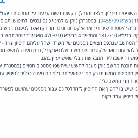
, השופטים ריבלין, מלצר והנדל): בקשות רשות ערעור על החלטות ביהמ"ש
בש"א 9455/09
], במסגרתן ניתן צו למינוי כונס נכסים ולחיפוש ותפי
ה לאספקת שירותי דואר אלקטרוני וגיבוי מרחוק) אשר לטענת המשיב ה
דואר אלקטרוני שלו. המבקש ברע"א 1812/10 והמשיב 4 בר
המחשב שנתפס מצויים מסמכים של משרדו שחל עליהם חיסיון עו"ד - ל
ל להודעות דואר אלקטרוני שהמשיב שלח או קיבל, נותן מענה לחשש מפנ
וש זה יושבו לידי המבקשת מבלי שאיש יעיין בהם.
 תוכנת מחשב נותן מענה לחשש שייחשפו מסמכים חסויים (במסגרת יחסי
ין מתפיסת מחשבים רק מפני שהועלתה כלפיהם טענה כללית לחיסיון עו
 חומרי מחשב כלל.
ני שיש בו להפוך את החיסיון ל"מקלט" גם עבור מסמכים שהושגו לכאורה 
 חיסיון עו"ד-לקוח.