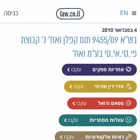
EN
כניסה
4 בפברואר 2010
בש"א 9455/09 תום קפלן ואח' נ' קבוצת
פי.סי.אי.סי בע"מ ואח'
אחריות ספקים
עקבו
סדר דין אזרחי
עקבו
ספאם ודואל
עקבו
עוולות מסחריות
עקבו
ראיות אלקטרוניות
עקבו