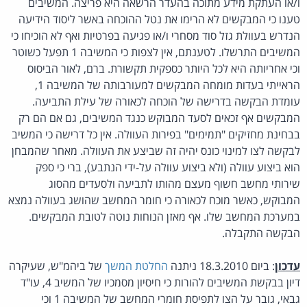
ו/או העתקת מידע מתוכה בהעדר הרשאה היא פריצה. המשיבים
טענו כי המבקשים לא הרימו את נטל ההוכחה באשר ליסוד הידיעה
הנדרש בעוולת גזל סוד מסחרי ו/או פגיעה בפרטיות ואף לא הוכיחו כי
המשיבים התרשלו. לטענתם, אין לצפות כי המשיבה 1 תפעל כשוטר
וכי אחריותה היא לכל היותר כספקית תקשורת. ברם, לאור הביסוס
הראייתי בעדות מומחה המבקשים למעורבותה של המשיבה 1,
עומדת הבקשה בדרישה של הוכחה לכאורה של עילת התביעה.
המבקשים אף זכאים לסעד המבוקש כנגד המשיבים, גם אם הם רק
בבחינת מחזיקים "תמימים" בפירות העוולה. אין כל דרישה כי המשיב
לבקשה לצו למינוי כונס יהיה זה שביצע את העוולה. מאחר שהמבחן
הוא ביצוע עוולה (ולא ביצוע עוולה על-ידי הנתבע), ברי כי ספק
שירותי מחשב חשוף מעצם מהותו לתביעה ולסעדים מהסוג
המבוקש, כאשר מוכח לכאורה כי חומר המחשב שהושג בעוולה נמצא
במערכת המחשב שלו. אף מאזן הנוחות נוטה לטובת המבקשים.
הבקשה התקבלה.
עדכון
: ביום 18.3.2010 ניתנה
החלטת המשך
של ביהמ"ש, שעיקרה
דיון בבקשת המשיבים להורות כי חיסיון מסמכיו של המשיב 4, עו"ד
גבאי, גובר על הצו לתפיסת חומרי המחשב של המשיבה 1 וכי