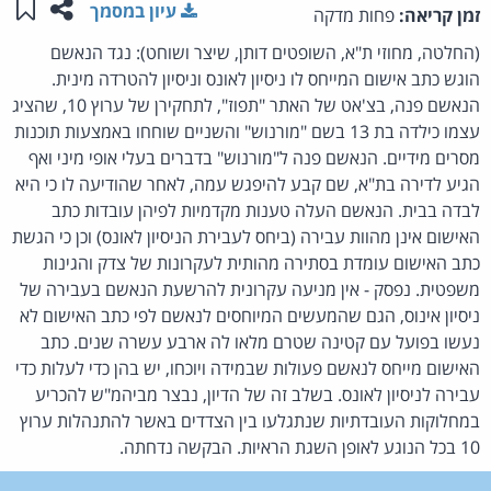
שתפו ע
שמו
עיון במסמך
זמן קריאה:
פחות מדקה
(החלטה, מחוזי ת"א, השופטים דותן, שיצר ושוחט): נגד הנאשם
הוגש כתב אישום המייחס לו ניסיון לאונס וניסיון להטרדה מינית.
הנאשם פנה, בצ'אט של האתר "תפוז", לתחקירן של ערוץ 10, שהציג
עצמו כילדה בת 13 בשם "מורנוש" והשניים שוחחו באמצעות תוכנות
מסרים מידיים. הנאשם פנה ל"מורנוש" בדברים בעלי אופי מיני ואף
הגיע לדירה בת"א, שם קבע להיפגש עמה, לאחר שהודיעה לו כי היא
לבדה בבית. הנאשם העלה טענות מקדמיות לפיהן עובדות כתב
האישום אינן מהוות עבירה (ביחס לעבירת הניסיון לאונס) וכן כי הגשת
כתב האישום עומדת בסתירה מהותית לעקרונות של צדק והגינות
משפטית. נפסק - אין מניעה עקרונית להרשעת הנאשם בעבירה של
ניסיון אינוס, הגם שהמעשים המיוחסים לנאשם לפי כתב האישום לא
נעשו בפועל עם קטינה שטרם מלאו לה ארבע עשרה שנים. כתב
האישום מייחס לנאשם פעולות שבמידה ויוכחו, יש בהן כדי לעלות כדי
עבירה לניסיון לאונס. בשלב זה של הדיון, נבצר מביהמ"ש להכריע
במחלוקות העובדתיות שנתגלעו בין הצדדים באשר להתנהלות ערוץ
10 בכל הנוגע לאופן השגת הראיות. הבקשה נדחתה.